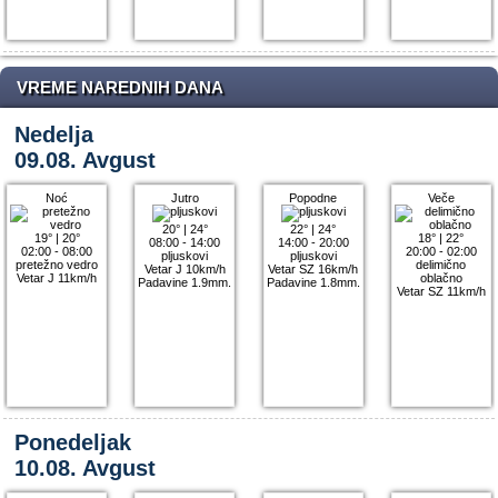
VREME NAREDNIH DANA
Nedelja
09.08. Avgust
Noć
Jutro
Popodne
Veče
20°
|
24°
22°
|
24°
19°
|
20°
18°
|
22°
08:00 - 14:00
14:00 - 20:00
02:00 - 08:00
20:00 - 02:00
pljuskovi
pljuskovi
pretežno vedro
delimično
Vetar J 10km/h
Vetar SZ 16km/h
Vetar J 11km/h
oblačno
Padavine 1.9mm.
Padavine 1.8mm.
Vetar SZ 11km/h
Ponedeljak
10.08. Avgust