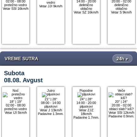
02:00 - 08:00
14:00 - 20:00
20:00 - 02:00
vedro
pretežno vedro
delimično
delimično
Vetar JJI 9km/h
Vetar SSI 16km/h
oblačno
oblačno
Vetar SZ 16km/h
Vetar S 9km/h
VREME SUTRA
24h
▼
Subota
08.08. Avgust
Noć
Jutro
Popodne
Veče
21°
|
28°
24°
|
28°
18°
|
19°
20°
|
24°
08:00 - 14:00
14:00 - 20:00
02:00 - 08:00
20:00 - 02:00
pljuskovi
pljuskovi
pretežno vedro
oblaci slab? kiš?
Vetar J 13km/h
Vetar ZJZ
Vetar IJI 5km/h
Vetar SSI 12km/h
Padavine 1.3mm.
18km/h
Padavine 0.9mm.
Padavine 1.7mm.