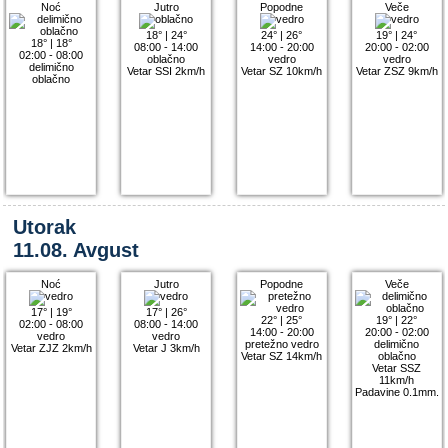
Noć
Jutro
Popodne
Veče
18°
|
24°
24°
|
26°
19°
|
24°
18°
|
18°
08:00 - 14:00
14:00 - 20:00
20:00 - 02:00
02:00 - 08:00
oblačno
vedro
vedro
delimično
Vetar SSI 2km/h
Vetar SZ 10km/h
Vetar ZSZ 9km/h
oblačno
Utorak
11.08. Avgust
Noć
Jutro
Popodne
Veče
17°
|
19°
17°
|
26°
22°
|
25°
19°
|
22°
02:00 - 08:00
08:00 - 14:00
14:00 - 20:00
20:00 - 02:00
vedro
vedro
pretežno vedro
delimično
Vetar ZJZ 2km/h
Vetar J 3km/h
Vetar SZ 14km/h
oblačno
Vetar SSZ
11km/h
Padavine 0.1mm.