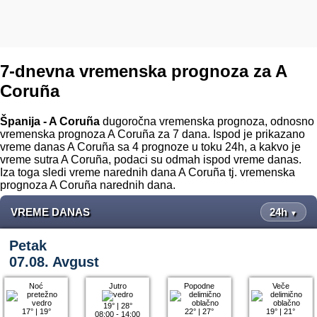
7-dnevna vremenska prognoza za A
Coruña
Španija - A Coruña
dugoročna vremenska prognoza, odnosno
vremenska prognoza A Coruña za 7 dana. Ispod je prikazano
vreme danas A Coruña sa 4 prognoze u toku 24h, a kakvo je
vreme sutra A Coruña, podaci su odmah ispod vreme danas.
Iza toga sledi vreme narednih dana A Coruña tj. vremenska
prognoza A Coruña narednih dana.
VREME DANAS
24h
▼
Petak
07.08. Avgust
Noć
Jutro
Popodne
Veče
19°
|
28°
17°
|
19°
22°
|
27°
19°
|
21°
08:00 - 14:00