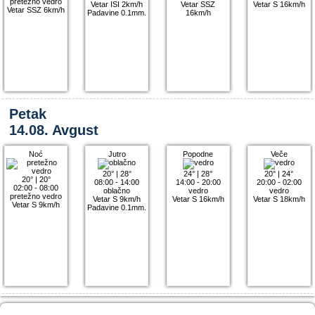
pretežno vedro
Vetar ISI 2km/h
Vetar SSZ
Vetar S 16km/h
Vetar SSZ 6km/h
Padavine 0.1mm.
16km/h
Petak
14.08. Avgust
Noć
Jutro
Popodne
Veče
20°
|
28°
24°
|
28°
20°
|
24°
20°
|
20°
08:00 - 14:00
14:00 - 20:00
20:00 - 02:00
02:00 - 08:00
oblačno
vedro
vedro
pretežno vedro
Vetar S 9km/h
Vetar S 16km/h
Vetar S 18km/h
Vetar S 9km/h
Padavine 0.1mm.