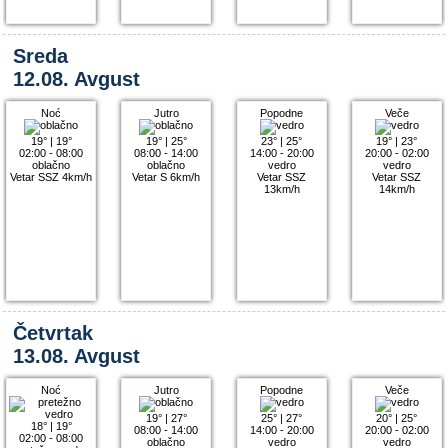
Sreda
12.08. Avgust
Noć
Jutro
Popodne
Veče
19°
|
19°
19°
|
25°
23°
|
25°
19°
|
23°
02:00 - 08:00
08:00 - 14:00
14:00 - 20:00
20:00 - 02:00
oblačno
oblačno
vedro
vedro
Vetar SSZ 4km/h
Vetar S 6km/h
Vetar SSZ
Vetar SSZ
13km/h
14km/h
Četvrtak
13.08. Avgust
Noć
Jutro
Popodne
Veče
19°
|
27°
25°
|
27°
20°
|
25°
18°
|
19°
08:00 - 14:00
14:00 - 20:00
20:00 - 02:00
02:00 - 08:00
oblačno
vedro
vedro