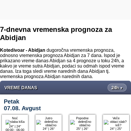
7-dnevna vremenska prognoza za
Abidjan
Kotedivoar - Abidjan
dugoročna vremenska prognoza,
odnosno vremenska prognoza Abidjan za 7 dana. Ispod je
prikazano vreme danas Abidjan sa 4 prognoze u toku 24h, a
kakvo je vreme sutra Abidjan, podaci su odmah ispod vreme
danas. Iza toga sledi vreme narednih dana Abidjan tj.
vremenska prognoza Abidjan narednih dana.
VREME DANAS
24h
▼
Petak
07.08. Avgust
Noć
Jutro
Popodne
Veče
24°
|
24°
24°
|
26°
25°
|
26°
24°
|
25°
00:00 - 06:00