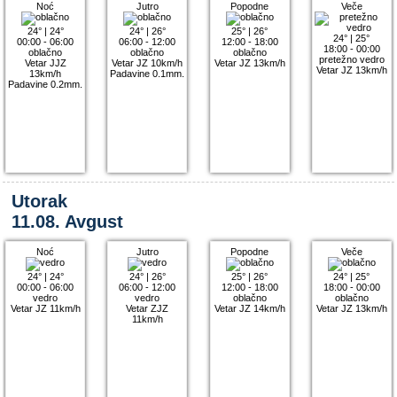
Noć
Jutro
Popodne
Veče
24°
|
24°
24°
|
26°
25°
|
26°
24°
|
25°
00:00 - 06:00
06:00 - 12:00
12:00 - 18:00
18:00 - 00:00
oblačno
oblačno
oblačno
pretežno vedro
Vetar JJZ
Vetar JZ 10km/h
Vetar JZ 13km/h
Vetar JZ 13km/h
13km/h
Padavine 0.1mm.
Padavine 0.2mm.
Utorak
11.08. Avgust
Noć
Jutro
Popodne
Veče
24°
|
24°
24°
|
26°
25°
|
26°
24°
|
25°
00:00 - 06:00
06:00 - 12:00
12:00 - 18:00
18:00 - 00:00
vedro
vedro
oblačno
oblačno
Vetar JZ 11km/h
Vetar ZJZ
Vetar JZ 14km/h
Vetar JZ 13km/h
11km/h