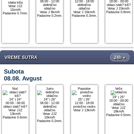
06:00 - 12:00
12:00 - 18:00
18:00 - 00:00
slaba kiša
delimično
delimično
oblaci slab? kiš?
Vetar JJZ
oblačno
oblačno
Vetar J 15km/h
11km/h
Vetar J 8km/h
Vetar J 16km/h
Padavine 0.8mm.
Padavine 0.7mm.
Padavine 0.2mm.
Padavine 0.3mm.
VREME SUTRA
24h
▼
Subota
08.08. Avgust
Noć
Jutro
Popodne
Veče
24°
|
25°
24°
|
24°
24°
|
26°
25°
|
26°
18:00 - 00:00
00:00 - 06:00
06:00 - 12:00
12:00 - 18:00
oblačno
oblaci slab? kiš?
delimično
pretežno vedro
Vetar JJZ
Vetar JJZ
oblačno
Vetar J 13km/h
18km/h
13km/h
Vetar JJZ
Padavine 0.5mm.
Padavine 0.6mm.
10km/h
Padavine 0.2mm.