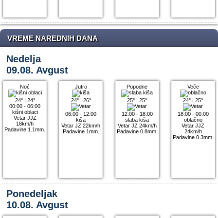
VREME NAREDNIH DANA
Nedelja
09.08. Avgust
Noć
Jutro
Popodne
Veče
24°
|
24°
24°
|
26°
25°
|
25°
24°
|
25°
00:00 - 06:00
kišni oblaci
06:00 - 12:00
12:00 - 18:00
18:00 - 00:00
Vetar JJZ
kiša
slaba kiša
oblačno
18km/h
Vetar JZ 22km/h
Vetar JZ 24km/h
Vetar JJZ
Padavine 1.1mm.
Padavine 1mm.
Padavine 0.8mm.
24km/h
Padavine 0.3mm.
Ponedeljak
10.08. Avgust