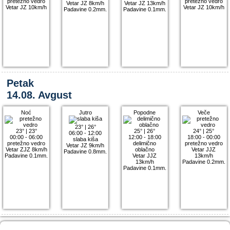
pretežno vedro
pretežno vedro
Vetar JZ 8km/h
Vetar JZ 13km/h
Vetar JZ 10km/h
Vetar JZ 10km/h
Padavine 0.2mm.
Padavine 0.1mm.
Petak
14.08. Avgust
Noć
Jutro
Popodne
Veče
23°
|
26°
23°
|
23°
25°
|
26°
24°
|
25°
06:00 - 12:00
00:00 - 06:00
12:00 - 18:00
18:00 - 00:00
slaba kiša
pretežno vedro
delimično
pretežno vedro
Vetar JZ 9km/h
Vetar ZJZ 8km/h
oblačno
Vetar JJZ
Padavine 0.8mm.
Padavine 0.1mm.
Vetar JJZ
13km/h
13km/h
Padavine 0.2mm.
Padavine 0.1mm.