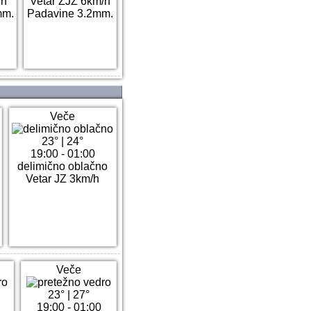
/h
Vetar ZJZ 6km/h
mm.
Padavine 3.2mm.
Veče
23°
|
24°
19:00 - 01:00
delimično oblačno
Vetar JZ 3km/h
Veče
23°
|
27°
19:00 - 01:00