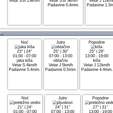
Vetar SSI 13km/h
Vetar SSI 5km/h
Vetar J 12km
Padavine 0.4mm.
Padavine 1.3
NA
Noć
Jutro
Popodne
23°
|
24°
25°
|
30°
25°
|
29°
01:00 - 07:00
07:00 - 13:00
13:00 - 19:00
jaka kiša
oblačno
kiša
Vetar S 4km/h
Vetar J 5km/h
Vetar J 12km/h
Padavine 5.4mm.
Padavine 0.5mm.
Padavine 4.4mm.
Noć
Jutro
Popodne
21°
|
24°
24°
|
31°
27°
|
31°
01:00 - 07:00
07:00 - 13:00
13:00 - 19:00