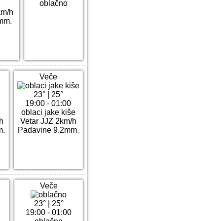
oblačno
km/h
mm.
Veče
23°
|
25°
19:00 - 01:00
oblaci jake kiše
h
Vetar JJZ 2km/h
m.
Padavine 9.2mm.
Veče
23°
|
25°
19:00 - 01:00