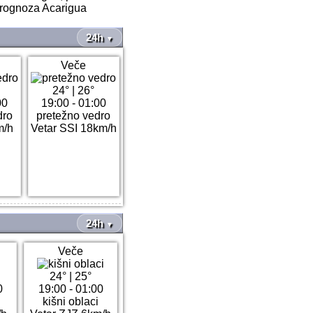
prognoza Acarigua
24h
▼
Veče
24°
|
26°
00
19:00 - 01:00
dro
pretežno vedro
m/h
Vetar SSI 18km/h
24h
▼
Veče
24°
|
25°
0
19:00 - 01:00
kišni oblaci