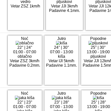
vedro
pljuskovi
pljuskovi
Vetar ZSZ 1km/h
Vetar JJI 3km/h
Vetar JJI 12
Padavine 4.1mm.
Padavine 1
Noć
Jutro
Popodne
22°
|
24°
24°
|
30°
25°
|
30°
01:00 - 07:00
07:00 - 13:00
13:00 - 19:00
oblačno
kiša
pljuskovi
Vetar ZSZ 3km/h
Vetar IJI 5km/h
Vetar JJI 12km/
Padavine 0.2mm.
Padavine 1.1mm.
Padavine 1.5m
Noć
Jutro
Popodne
22°
|
23°
23°
|
28°
25°
|
28°
01:00 - 07:00
07:00 - 13:00
13:00 - 19:00