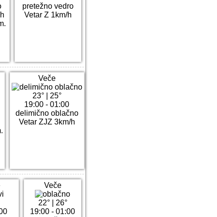
o
pretežno vedro
/h
Vetar Z 1km/h
m.
Veče
23°
|
25°
19:00 - 01:00
delimično oblačno
Vetar ZJZ 3km/h
.
e
Veče
22°
|
26°
:00
19:00 - 01:00