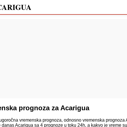
CARIGUA
enska prognoza za Acarigua
goročna vremenska prognoza, odnosno vremenska prognoza A
 danas Acarigua sa 4 prognoze u toku 24h, a kakvo je vreme su