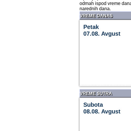
odmah ispod vreme danas
narednih dana.
VREME DANAS
Petak
07.08. Avgust
VREME SUTRA
Subota
08.08. Avgust