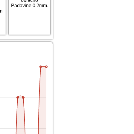
oblačno
Padavine 0.2mm.
m.