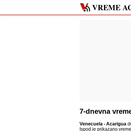
VREME A
7-dnevna vrem
Venecuela - Acarigua
du
Ispod je prikazano vreme