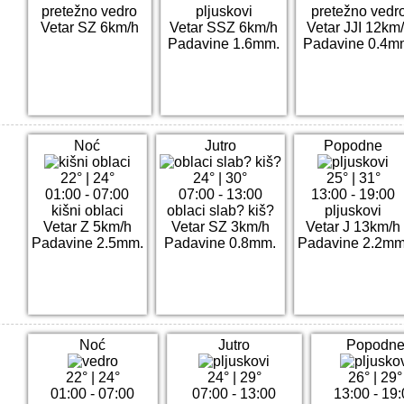
pretežno vedro
pljuskovi
pretežno vedr
Vetar SZ 6km/h
Vetar SSZ 6km/h
Vetar JJI 12km
Padavine 1.6mm.
Padavine 0.4m
Noć
Jutro
Popodne
22°
|
24°
24°
|
30°
25°
|
31°
01:00 - 07:00
07:00 - 13:00
13:00 - 19:00
kišni oblaci
oblaci slab? kiš?
pljuskovi
Vetar Z 5km/h
Vetar SZ 3km/h
Vetar J 13km/h
Padavine 2.5mm.
Padavine 0.8mm.
Padavine 2.2mm
Noć
Jutro
Popodn
22°
|
24°
24°
|
29°
26°
|
29°
01:00 - 07:00
07:00 - 13:00
13:00 - 19