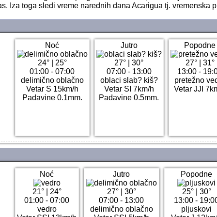
. Iza toga sledi vreme narednih dana Acarigua tj. vremenska 
Noć
Jutro
Popodne
24°
|
25°
27°
|
30°
27°
|
31°
01:00 - 07:00
07:00 - 13:00
13:00 - 19:
delimično oblačno
oblaci slab? kiš?
pretežno ve
Vetar S 15km/h
Vetar SI 7km/h
Vetar JJI 7k
Padavine 0.1mm.
Padavine 0.5mm.
Noć
Jutro
Popodne
21°
|
24°
27°
|
30°
25°
|
30°
01:00 - 07:00
07:00 - 13:00
13:00 - 19:0
vedro
delimično oblačno
pljuskovi