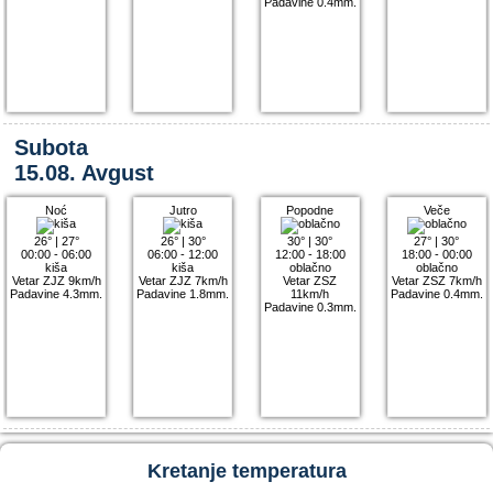
Padavine 0.4mm.
Subota
15.08. Avgust
Noć
Jutro
Popodne
Veče
26°
|
27°
26°
|
30°
30°
|
30°
27°
|
30°
00:00 - 06:00
06:00 - 12:00
12:00 - 18:00
18:00 - 00:00
kiša
kiša
oblačno
oblačno
Vetar ZJZ 9km/h
Vetar ZJZ 7km/h
Vetar ZSZ
Vetar ZSZ 7km/h
Padavine 4.3mm.
Padavine 1.8mm.
11km/h
Padavine 0.4mm.
Padavine 0.3mm.
Kretanje temperatura