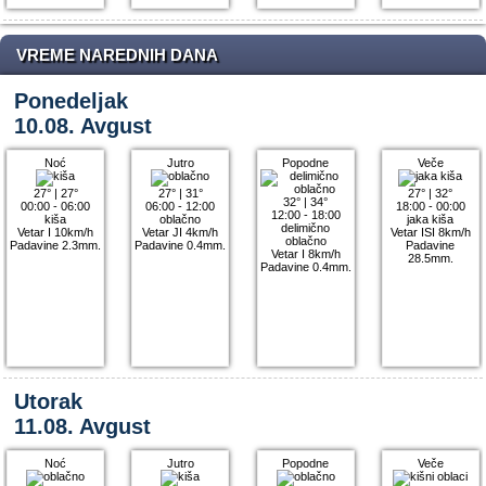
VREME NAREDNIH DANA
Ponedeljak
10.08. Avgust
Noć
Jutro
Popodne
Veče
27°
|
27°
27°
|
31°
27°
|
32°
32°
|
34°
00:00 - 06:00
06:00 - 12:00
18:00 - 00:00
12:00 - 18:00
kiša
oblačno
jaka kiša
delimično
Vetar I 10km/h
Vetar JI 4km/h
Vetar ISI 8km/h
oblačno
Padavine 2.3mm.
Padavine 0.4mm.
Padavine
Vetar I 8km/h
28.5mm.
Padavine 0.4mm.
Utorak
11.08. Avgust
Noć
Jutro
Popodne
Veče