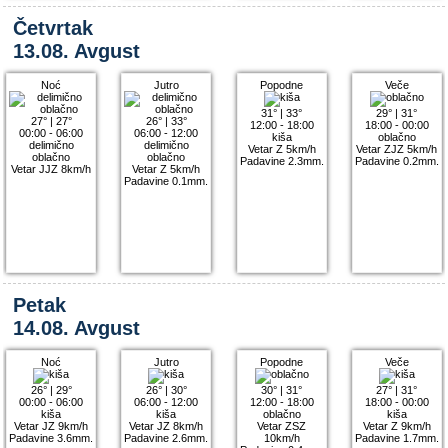
Četvrtak
13.08. Avgust
Noć
Jutro
Popodne
Veče
31°
|
33°
29°
|
31°
27°
|
27°
26°
|
33°
12:00 - 18:00
18:00 - 00:00
00:00 - 06:00
06:00 - 12:00
kiša
oblačno
delimično
delimično
Vetar Z 5km/h
Vetar ZJZ 5km/h
oblačno
oblačno
Padavine 2.3mm.
Padavine 0.2mm.
Vetar JJZ 8km/h
Vetar Z 5km/h
Padavine 0.1mm.
Petak
14.08. Avgust
Noć
Jutro
Popodne
Veče
26°
|
29°
26°
|
30°
30°
|
31°
27°
|
31°
00:00 - 06:00
06:00 - 12:00
12:00 - 18:00
18:00 - 00:00
kiša
kiša
oblačno
kiša
Vetar JZ 9km/h
Vetar JZ 8km/h
Vetar ZSZ
Vetar Z 9km/h
Padavine 3.6mm.
Padavine 2.6mm.
10km/h
Padavine 1.7mm.