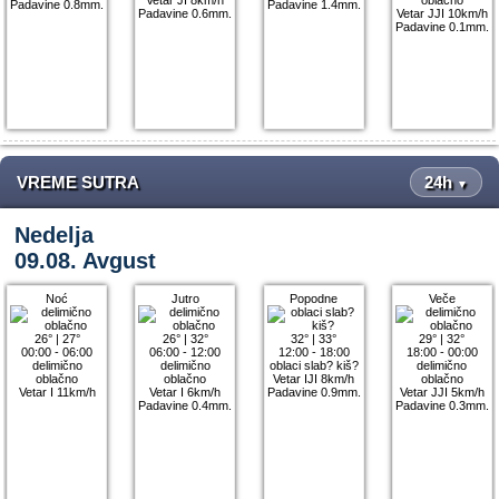
Padavine 0.8mm.
Padavine 1.4mm.
Padavine 0.6mm.
Vetar JJI 10km/h
Padavine 0.1mm.
VREME SUTRA
24h
▼
Nedelja
09.08. Avgust
Noć
Jutro
Popodne
Veče
26°
|
27°
26°
|
32°
32°
|
33°
29°
|
32°
00:00 - 06:00
06:00 - 12:00
12:00 - 18:00
18:00 - 00:00
delimično
delimično
oblaci slab? kiš?
delimično
oblačno
oblačno
Vetar IJI 8km/h
oblačno
Vetar I 11km/h
Vetar I 6km/h
Padavine 0.9mm.
Vetar JJI 5km/h
Padavine 0.4mm.
Padavine 0.3mm.