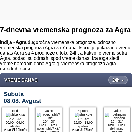
7-dnevna vremenska prognoza za Agra
Indija - Agra
dugoročna vremenska prognoza, odnosno
vremenska prognoza Agra za 7 dana. Ispod je prikazano vreme
danas Agra sa 4 prognoze u toku 24h, a kakvo je vreme sutra
Agra, podaci su odmah ispod vreme danas. Iza toga sledi
vreme narednih dana Agra tj. vremenska prognoza Agra
narednih dana.
VREME DANAS
24h
▼
Subota
08.08. Avgust
Noć
Jutro
Popodne
Veče
25°
|
26°
30°
|
32°
26°
|
30°
28°
|
31°
00:00 - 06:00
12:00 - 18:00
06:00 - 12:00
18:00 - 00:00
slaba kiša
pljuskovi
oblaci slab? kiš?
delimično
Vetar SI 12km/h
Vetar JI 17km/h
Vetar JI 8km/h
oblačno