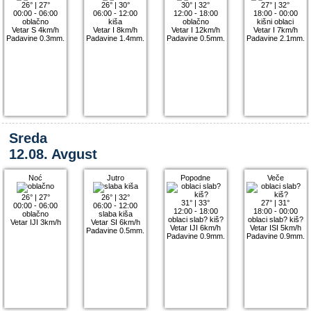
26°
|
27°
26°
|
30°
30°
|
32°
27°
|
32°
00:00 - 06:00
06:00 - 12:00
12:00 - 18:00
18:00 - 00:00
oblačno
kiša
oblačno
kišni oblaci
Vetar S 4km/h
Vetar I 8km/h
Vetar I 12km/h
Vetar I 7km/h
Padavine 0.3mm.
Padavine 1.4mm.
Padavine 0.5mm.
Padavine 2.1mm.
Sreda
12.08. Avgust
Noć
Jutro
Popodne
Veče
26°
|
27°
26°
|
32°
31°
|
33°
27°
|
31°
00:00 - 06:00
06:00 - 12:00
12:00 - 18:00
18:00 - 00:00
oblačno
slaba kiša
oblaci slab? kiš?
oblaci slab? kiš?
Vetar IJI 3km/h
Vetar SI 6km/h
Vetar IJI 6km/h
Vetar ISI 5km/h
Padavine 0.5mm.
Padavine 0.9mm.
Padavine 0.9mm.