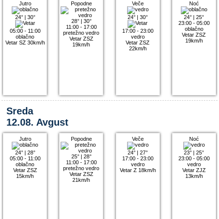
Jutro
Popodne
Veče
Noć
24°
|
30°
24°
|
30°
24°
|
25°
28°
|
30°
23:00 - 05:00
11:00 - 17:00
oblačno
05:00 - 11:00
17:00 - 23:00
pretežno vedro
Vetar ZSZ
oblačno
vedro
Vetar ZSZ
19km/h
Vetar SZ 30km/h
Vetar ZSZ
19km/h
22km/h
Sreda
12.08. Avgust
Jutro
Popodne
Veče
Noć
24°
|
28°
24°
|
27°
23°
|
25°
25°
|
28°
05:00 - 11:00
17:00 - 23:00
23:00 - 05:00
11:00 - 17:00
oblačno
vedro
vedro
pretežno vedro
Vetar ZSZ
Vetar Z 18km/h
Vetar ZJZ
Vetar ZSZ
15km/h
13km/h
21km/h