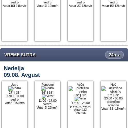
vedro
vedro
vedro
vedro
Vetar ISI 21km/h
Vetar JI 19km/h
Vetar JZ 18km/h
Vetar ISI 12km/h
VREME SUTRA
24h
▼
Nedelja
09.08. Avgust
Jutro
Popodne
Veče
Noć
27°
|
36°
36°
|
38°
29°
|
35°
27°
|
29°
05:00 - 11:00
23:00 - 05:00
vedro
11:00 - 17:00
delimično
Vetar I 15km/h
17:00 - 23:00
vedro
oblačno
pretežno vedro
Vetar JI 23km/h
Vetar SSI 15km/h
Vetar JJZ
23km/h