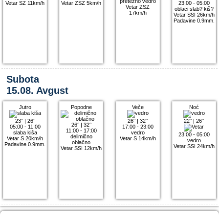
pretežno vedro
Vetar SZ 11km/h
Vetar ZSZ 5km/h
23:00 - 05:00
Vetar ZSZ
oblaci slab? kiš?
17km/h
Vetar SSI 26km/h
Padavine 0.9mm.
Subota
15.08. Avgust
Jutro
Popodne
Veče
Noć
23°
|
26°
26°
|
32°
22°
|
26°
26°
|
32°
05:00 - 11:00
17:00 - 23:00
11:00 - 17:00
slaba kiša
vedro
23:00 - 05:00
delimično
Vetar S 20km/h
Vetar S 14km/h
vedro
oblačno
Padavine 0.9mm.
Vetar SSI 24km/h
Vetar SSI 12km/h