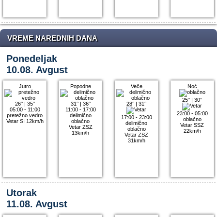
VREME NAREDNIH DANA
Ponedeljak
10.08. Avgust
Jutro
Popodne
Veče
Noć
25°
|
30°
26°
|
35°
31°
|
36°
28°
|
31°
05:00 - 11:00
11:00 - 17:00
23:00 - 05:00
pretežno vedro
delimično
17:00 - 23:00
oblačno
Vetar SI 12km/h
oblačno
delimično
Vetar SSZ
Vetar ZSZ
oblačno
22km/h
13km/h
Vetar ZSZ
31km/h
Utorak
11.08. Avgust