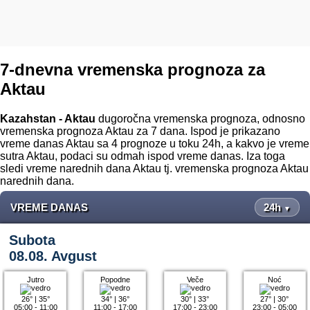
7-dnevna vremenska prognoza za
Aktau
Kazahstan - Aktau
dugoročna vremenska prognoza, odnosno
vremenska prognoza Aktau za 7 dana. Ispod je prikazano
vreme danas Aktau sa 4 prognoze u toku 24h, a kakvo je vreme
sutra Aktau, podaci su odmah ispod vreme danas. Iza toga
sledi vreme narednih dana Aktau tj. vremenska prognoza Aktau
narednih dana.
VREME DANAS
24h
▼
Subota
08.08. Avgust
Jutro
Popodne
Veče
Noć
26°
|
35°
34°
|
36°
30°
|
33°
27°
|
30°
05:00 - 11:00
11:00 - 17:00
17:00 - 23:00
23:00 - 05:00