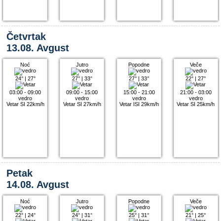
Četvrtak
13.08. Avgust
Noć
Jutro
Popodne
Veče
24°
|
27°
27°
|
33°
27°
|
33°
22°
|
27°
03:00 - 09:00
09:00 - 15:00
15:00 - 21:00
21:00 - 03:00
vedro
vedro
vedro
vedro
Vetar SI 22km/h
Vetar SI 27km/h
Vetar ISI 29km/h
Vetar SI 25km/h
Petak
14.08. Avgust
Noć
Jutro
Popodne
Veče
22°
|
24°
24°
|
31°
25°
|
31°
21°
|
25°