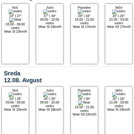
Noć
Jutro
Popodne
Veče
23°
|
27°
27°
|
34°
29°
|
34°
25°
|
29°
09:00 - 15:00
15:00 - 21:00
21:00 - 03:00
vedro
vedro
vedro
03:00 - 09:00
Vetar SI 16km/h
Vetar SI 17km/h
Vetar ISI 17km/h
vedro
Vetar SI 23km/h
Sreda
12.08. Avgust
Noć
Jutro
Popodne
Veče
24°
|
28°
28°
|
35°
29°
|
35°
25°
|
29°
03:00 - 09:00
09:00 - 15:00
21:00 - 03:00
vedro
vedro
vedro
15:00 - 21:00
Vetar SI 15km/h
Vetar SI 18km/h
Vetar SI 19km/h
vedro
Vetar ISI 22km/h