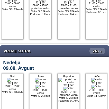
25°
|
30°
28°
|
30°
32°
|
35°
30°
|
34°
03:00 - 09:00
21:00 - 03:00
09:00 - 15:00
15:00 - 21:00
vedro
vedro
pretežno vedro
pretežno vedro
Vetar SSI 13km/h
Vetar SSI 12km/h
Vetar SI 17km/h
Vetar SSI 20km/h
Padavine 0.1mm.
Padavine 0.2mm.
Padavine 0.4mm.
VREME SUTRA
24h
▼
Nedelja
09.08. Avgust
Noć
Jutro
Popodne
Veče
26°
|
29°
30°
|
35°
26°
|
28°
30°
|
34°
03:00 - 09:00
vedro
09:00 - 15:00
21:00 - 03:00
Vetar SSI 18km/h
15:00 - 21:00
vedro
vedro
pretežno vedro
Vetar SI 25km/h
Vetar ISI 23km/h
Vetar SI 25km/h
Padavine 0.1mm.