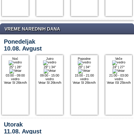
VREME NAREDNIH DANA
Ponedeljak
10.08. Avgust
Noć
Jutro
Popodne
Veče
25°
|
28°
29°
|
34°
29°
|
34°
24°
|
27°
03:00 - 09:00
09:00 - 15:00
15:00 - 21:00
21:00 - 03:00
vedro
vedro
vedro
vedro
Vetar SI 26km/h
Vetar SI 26km/h
Vetar SI 26km/h
Vetar ISI 25km/h
Utorak
11.08. Avgust