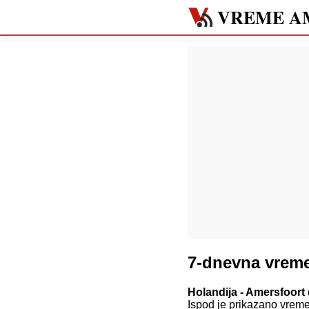
VREME A
7-dnevna vrem
Holandija - Amersfoort
Ispod je prikazano vreme