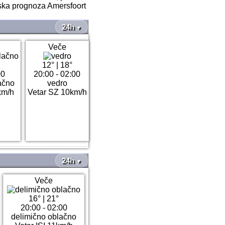
nska prognoza Amersfoort
24h
▼
Veče
12°
|
18°
00
20:00 - 02:00
ačno
vedro
km/h
Vetar SZ 10km/h
24h
▼
Veče
16°
|
21°
20:00 - 02:00
delimično oblačno