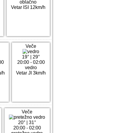
oblačno
Vetar ISI 12km/h
Veče
19°
|
29°
00
20:00 - 02:00
vedro
m/h
Vetar JI 3km/h
Veče
20°
|
31°
20:00 - 02:00