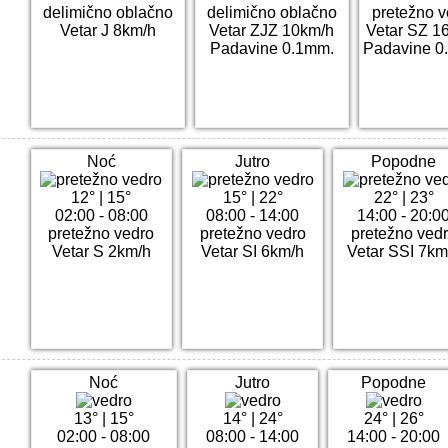
delimično oblačno
delimično oblačno
pretežno v
Vetar J 8km/h
Vetar ZJZ 10km/h
Vetar SZ 1
Padavine 0.1mm.
Padavine 0
Noć
Jutro
Popodne
12°
|
15°
15°
|
22°
22°
|
23°
02:00 - 08:00
08:00 - 14:00
14:00 - 20:0
pretežno vedro
pretežno vedro
pretežno ved
Vetar S 2km/h
Vetar SI 6km/h
Vetar SSI 7km
Noć
Jutro
Popodne
13°
|
15°
14°
|
24°
24°
|
26°
02:00 - 08:00
08:00 - 14:00
14:00 - 20:00