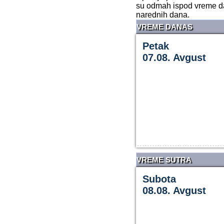
su odmah ispod vreme da
narednih dana.
VREME DANAS
Petak
07.08. Avgust
VREME SUTRA
Subota
08.08. Avgust