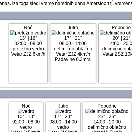
nas. Iza toga sledi vreme narednih dana Amersfoort tj. vreme
Noć
Jutro
Popodne
13°
|
16°
17°
|
21°
20°
|
21°
02:00 - 08:00
08:00 - 14:00
14:00 - 20:
pretežno vedro
delimično oblačno
delimično obl
Vetar ZJZ 6km/h
Vetar ZJZ 4km/h
Vetar ZSZ 10
Padavine 0.3mm.
Noć
Jutro
Popodne
10°
|
13°
17°
|
23°
23°
|
25°
02:00 - 08:00
08:00 - 14:00
14:00 - 20:00
vedro
vedro
delimično oblačno