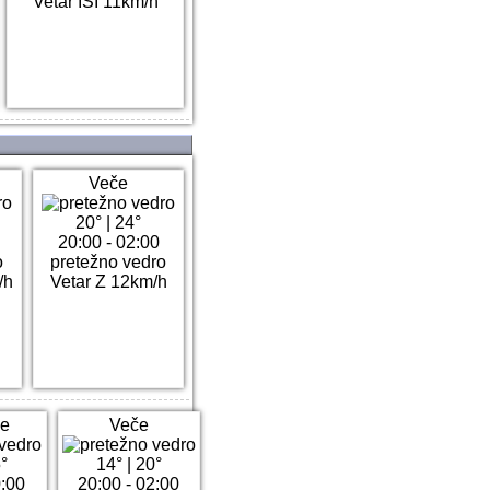
Vetar ISI 11km/h
Veče
20°
|
24°
20:00 - 02:00
o
pretežno vedro
/h
Vetar Z 12km/h
e
Veče
°
14°
|
20°
0:00
20:00 - 02:00