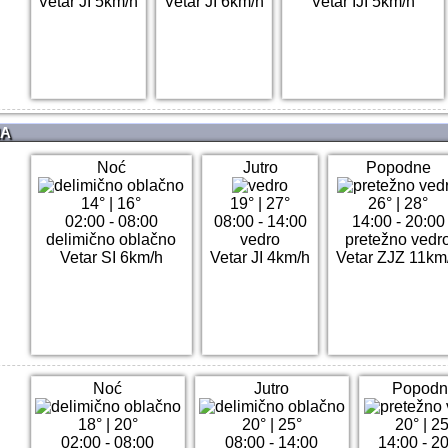
Vetar JI 5km/h
Vetar JI 6km/h
Vetar IJI 5km/h
NA
Noć
Jutro
Popodne
14°
|
16°
19°
|
27°
26°
|
28°
02:00 - 08:00
08:00 - 14:00
14:00 - 20:00
delimično oblačno
vedro
pretežno vedr
Vetar SI 6km/h
Vetar JI 4km/h
Vetar ZJZ 11km
Noć
Jutro
Popodn
18°
|
20°
20°
|
25°
20°
|
25
02:00 - 08:00
08:00 - 14:00
14:00 - 2