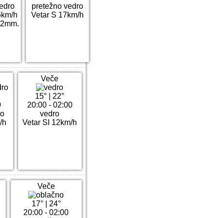
edro
pretežno vedro
6km/h
Vetar S 17km/h
.2mm.
Veče
15°
|
22°
0
20:00 - 02:00
ro
vedro
/h
Vetar SI 12km/h
Veče
17°
|
24°
20:00 - 02:00