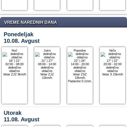
VREME NAREDNIH DANA
Ponedeljak
10.08. Avgust
Noć
Jutro
Popodne
Veče
18°
|
21°
21°
|
27°
22°
|
26°
17°
|
22°
02:00 - 08:00
08:00 - 14:00
14:00 - 20:00
20:00 - 02:00
delimično
delimično
delimično
delimično
oblačno
oblačno
oblačno
oblačno
Vetar ZJZ 9km/h
Vetar ZJZ
Vetar ZSZ
Vetar S 15km/h
12km/h
15km/h
Padavine 0.1mm.
Utorak
11.08. Avgust