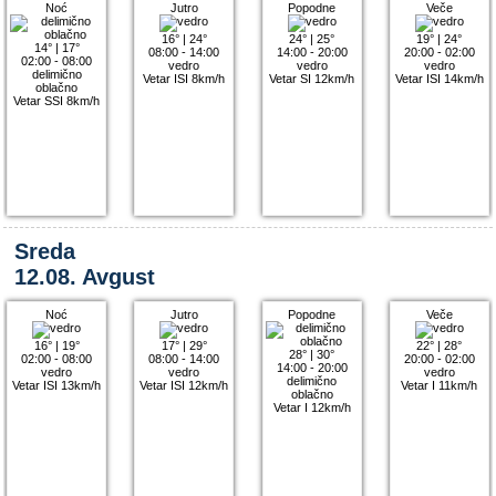
Noć
Jutro
Popodne
Veče
16°
|
24°
24°
|
25°
19°
|
24°
14°
|
17°
08:00 - 14:00
14:00 - 20:00
20:00 - 02:00
02:00 - 08:00
vedro
vedro
vedro
delimično
Vetar ISI 8km/h
Vetar SI 12km/h
Vetar ISI 14km/h
oblačno
Vetar SSI 8km/h
Sreda
12.08. Avgust
Noć
Jutro
Popodne
Veče
16°
|
19°
17°
|
29°
22°
|
28°
28°
|
30°
02:00 - 08:00
08:00 - 14:00
20:00 - 02:00
14:00 - 20:00
vedro
vedro
vedro
delimično
Vetar ISI 13km/h
Vetar ISI 12km/h
Vetar I 11km/h
oblačno
Vetar I 12km/h