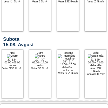
Vetar IJI 7km/h
Vetar J 7km/h
Vetar ZJZ 5km/h
Vetar Z 4km/h
Subota
15.08. Avgust
Noć
Jutro
Popodne
Veče
20°
|
24°
20°
|
30°
21°
|
29°
28°
|
31°
02:00 - 08:00
08:00 - 14:00
20:00 - 02:00
14:00 - 20:00
vedro
vedro
slaba kiša
delimično
Vetar SSZ 7km/h
Vetar SZ 6km/h
Vetar SSZ
oblačno
11km/h
Vetar SSZ 7km/h
Padavine 0.7mm.