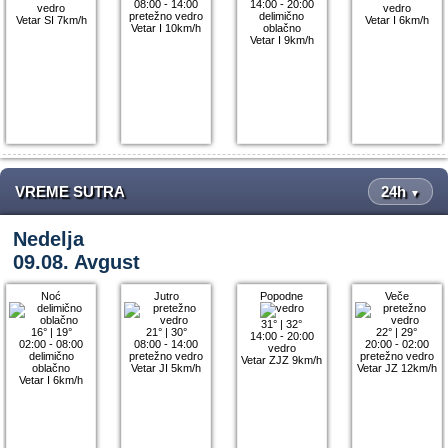
08:00 - 14:00
14:00 - 20:00
vedro
vedro
pretežno vedro
delimično
Vetar SI 7km/h
Vetar I 6km/h
Vetar I 10km/h
oblačno
Vetar I 9km/h
VREME SUTRA
24h
▼
Nedelja
09.08. Avgust
Noć
Jutro
Popodne
Veče
31°
|
32°
16°
|
19°
21°
|
30°
22°
|
29°
14:00 - 20:00
02:00 - 08:00
08:00 - 14:00
20:00 - 02:00
vedro
delimično
pretežno vedro
pretežno vedro
Vetar ZJZ 9km/h
oblačno
Vetar JI 5km/h
Vetar JZ 12km/h
Vetar I 6km/h