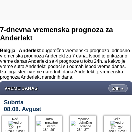
7-dnevna vremenska prognoza za
Anderlekt
Belgija - Anderlekt
dugoročna vremenska prognoza, odnosno
vremenska prognoza Anderlekt za 7 dana. Ispod je prikazano
vreme danas Anderlekt sa 4 prognoze u toku 24h, a kakvo je
vreme sutra Anderlekt, podaci su odmah ispod vreme danas.
Iza toga sledi vreme narednih dana Anderlekt tj. vremenska
prognoza Anderlekt narednih dana.
VREME DANAS
24h
▼
Subota
08.08. Avgust
Noć
Jutro
Popodne
Veče
15°
|
17°
20°
|
25°
18°
|
26°
26°
|
27°
02:00 - 08:00
20:00 - 02:00