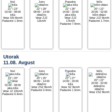
Noć
Jutro
Popodne
Veče
21°
|
23°
22°
|
28°
22°
|
28°
20°
|
22°
02:00 - 08:00
08:00 - 14:00
14:00 - 20:00
20:00 - 02:00
kiša
oblačno
jaka kiša
kišni oblaci
Vetar SSI 6km/h
Vetar ZJZ
Vetar ZJZ
Vetar JJZ 5km/h
Padavine 1.3mm.
12km/h
17km/h
Padavine 1.7mm.
Padavine 7.9mm.
Utorak
11.08. Avgust
Noć
Jutro
Popodne
Veče
19°
|
20°
20°
|
25°
22°
|
27°
20°
|
22°
08:00 - 14:00
14:00 - 20:00
20:00 - 02:00
oblačno
kiša
02:00 - 08:00
delimično
Vetar ZSZ 8km/h
Vetar SZ 9km/h
jaka kiša
oblačno
Padavine 0.4mm.
Padavine 1.5mm.
Vetar JZ 22km/h
Vetar ZSZ 8km/h
Padavine 6.4mm.