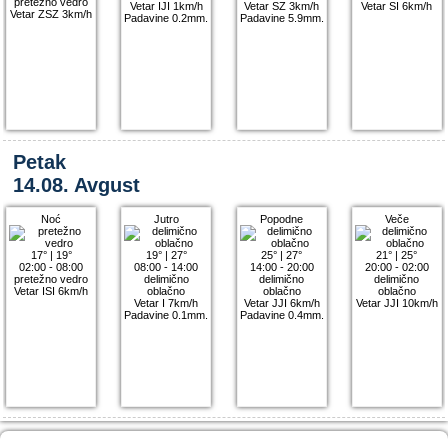
pretežno vedro
Vetar IJI 1km/h
Vetar SZ 3km/h
Vetar SI 6km/h
Vetar ZSZ 3km/h
Padavine 0.2mm.
Padavine 5.9mm.
Petak
14.08. Avgust
Noć
Jutro
Popodne
Veče
17°
|
19°
19°
|
27°
25°
|
27°
21°
|
25°
02:00 - 08:00
08:00 - 14:00
14:00 - 20:00
20:00 - 02:00
pretežno vedro
delimično
delimično
delimično
Vetar ISI 6km/h
oblačno
oblačno
oblačno
Vetar I 7km/h
Vetar JJI 6km/h
Vetar JJI 10km/h
Padavine 0.1mm.
Padavine 0.4mm.