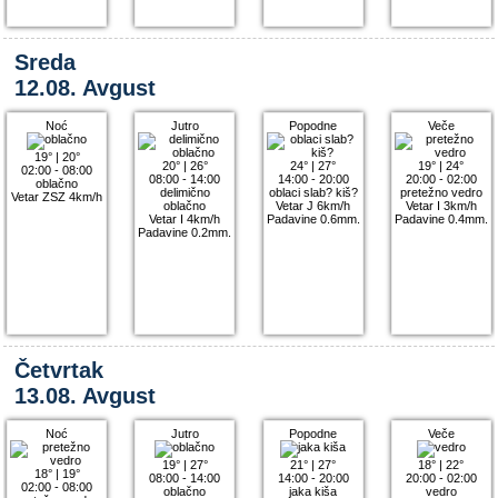
Sreda
12.08. Avgust
Noć
Jutro
Popodne
Veče
19°
|
20°
20°
|
26°
24°
|
27°
19°
|
24°
02:00 - 08:00
08:00 - 14:00
14:00 - 20:00
20:00 - 02:00
oblačno
delimično
oblaci slab? kiš?
pretežno vedro
Vetar ZSZ 4km/h
oblačno
Vetar J 6km/h
Vetar I 3km/h
Vetar I 4km/h
Padavine 0.6mm.
Padavine 0.4mm.
Padavine 0.2mm.
Četvrtak
13.08. Avgust
Noć
Jutro
Popodne
Veče
19°
|
27°
21°
|
27°
18°
|
22°
18°
|
19°
08:00 - 14:00
14:00 - 20:00
20:00 - 02:00
02:00 - 08:00
oblačno
jaka kiša
vedro