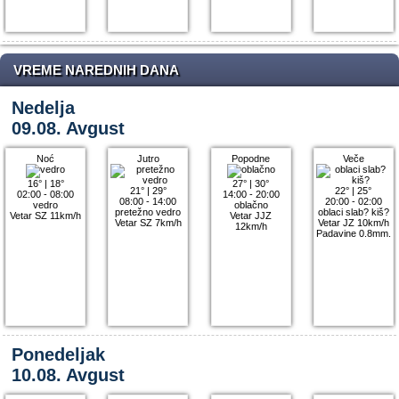
VREME NAREDNIH DANA
Nedelja
09.08. Avgust
Noć
Jutro
Popodne
Veče
16°
|
18°
27°
|
30°
21°
|
29°
22°
|
25°
02:00 - 08:00
14:00 - 20:00
08:00 - 14:00
20:00 - 02:00
vedro
oblačno
pretežno vedro
oblaci slab? kiš?
Vetar SZ 11km/h
Vetar JJZ
Vetar SZ 7km/h
Vetar JZ 10km/h
12km/h
Padavine 0.8mm.
Ponedeljak
10.08. Avgust