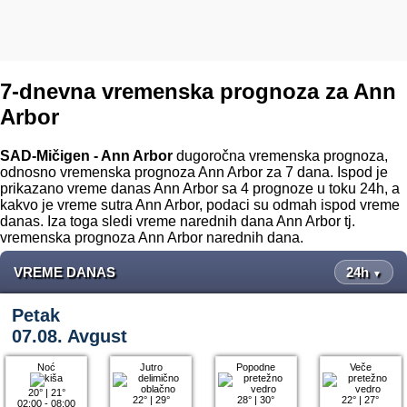
7-dnevna vremenska prognoza za Ann
Arbor
SAD-Mičigen - Ann Arbor
dugoročna vremenska prognoza,
odnosno vremenska prognoza Ann Arbor za 7 dana. Ispod je
prikazano vreme danas Ann Arbor sa 4 prognoze u toku 24h, a
kakvo je vreme sutra Ann Arbor, podaci su odmah ispod vreme
danas. Iza toga sledi vreme narednih dana Ann Arbor tj.
vremenska prognoza Ann Arbor narednih dana.
VREME DANAS
24h
▼
Petak
07.08. Avgust
Noć
Jutro
Popodne
Veče
20°
|
21°
22°
|
29°
28°
|
30°
22°
|
27°
02:00 - 08:00