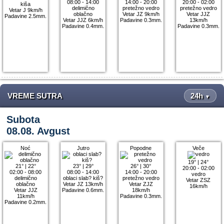
08:00 - 14:00
14:00 - 20:00
20:00 - 02:00
kiša
delimično
pretežno vedro
pretežno vedro
Vetar J 9km/h
oblačno
Vetar JZ 9km/h
Vetar JJZ
Padavine 2.5mm.
Vetar JJZ 6km/h
Padavine 0.3mm.
13km/h
Padavine 0.4mm.
Padavine 0.3mm.
VREME SUTRA
24h
▼
Subota
08.08. Avgust
Noć
Jutro
Popodne
Veče
19°
|
24°
21°
|
22°
23°
|
29°
26°
|
30°
20:00 - 02:00
02:00 - 08:00
08:00 - 14:00
14:00 - 20:00
vedro
delimično
oblaci slab? kiš?
pretežno vedro
Vetar ZSZ
oblačno
Vetar JZ 13km/h
Vetar ZJZ
16km/h
Vetar JJZ
Padavine 0.6mm.
18km/h
11km/h
Padavine 0.3mm.
Padavine 0.2mm.