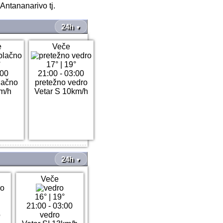
Antananarivo tj.
24h
▼
e
Veče
°
17°
|
19°
:00
21:00 - 03:00
lačno
pretežno vedro
km/h
Vetar S 10km/h
24h
▼
Veče
16°
|
19°
21:00 - 03:00
o
vedro