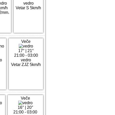
edro
vedro
km/h
Vetar S 5km/h
.2mm.
Veče
17°
|
21°
21:00 - 03:00
o
vedro
h
Vetar ZJZ 5km/h
Veče
16°
|
20°
21:00 - 03:00