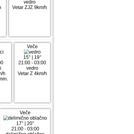
o
vedro
h
Vetar ZJZ 9km/h
Veče
15°
|
19°
00
21:00 - 03:00
i
vedro
m/h
Vetar Z 4km/h
2mm.
Veče
17°
|
20°
21:00 - 03:00