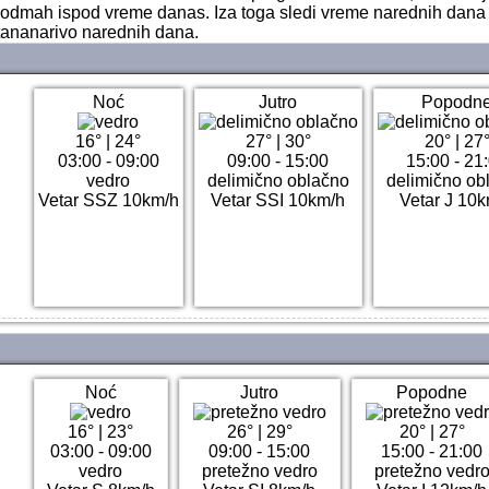
 odmah ispod vreme danas. Iza toga sledi vreme narednih dana 
ananarivo narednih dana.
Noć
Jutro
Popodn
16°
|
24°
27°
|
30°
20°
|
27
03:00 - 09:00
09:00 - 15:00
15:00 - 21
vedro
delimično oblačno
delimično ob
Vetar SSZ 10km/h
Vetar SSI 10km/h
Vetar J 10
Noć
Jutro
Popodne
16°
|
23°
26°
|
29°
20°
|
27°
03:00 - 09:00
09:00 - 15:00
15:00 - 21:00
vedro
pretežno vedro
pretežno vedr