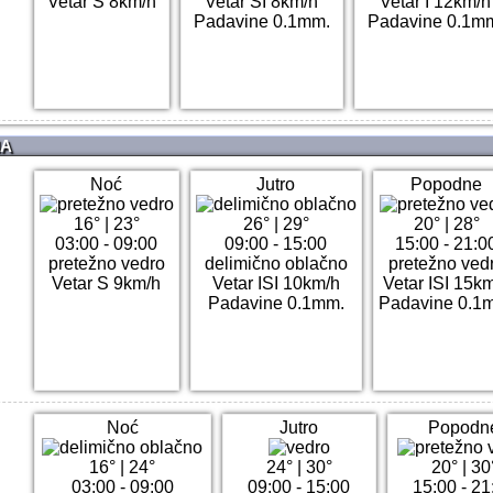
Vetar S 8km/h
Vetar SI 8km/h
Vetar I 12km/h
Padavine 0.1mm.
Padavine 0.1m
NA
Noć
Jutro
Popodne
16°
|
23°
26°
|
29°
20°
|
28°
03:00 - 09:00
09:00 - 15:00
15:00 - 21:0
pretežno vedro
delimično oblačno
pretežno ved
Vetar S 9km/h
Vetar ISI 10km/h
Vetar ISI 15k
Padavine 0.1mm.
Padavine 0.1
Noć
Jutro
Popodn
16°
|
24°
24°
|
30°
20°
|
30
03:00 - 09:00
09:00 - 15:00
15:00 - 21