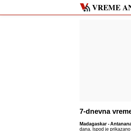
VREME A
7-dnevna vrem
Madagaskar - Antanana
dana. Ispod je prikazano