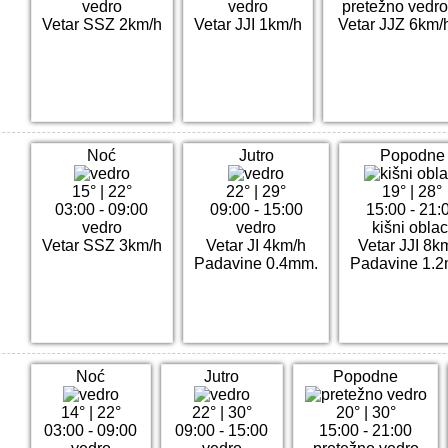
vedro
vedro
pretežno vedr
Vetar SSZ 2km/h
Vetar JJI 1km/h
Vetar JJZ 6km/
Noć
Jutro
Popodne
15°
|
22°
22°
|
29°
19°
|
28°
03:00 - 09:00
09:00 - 15:00
15:00 - 21:
vedro
vedro
kišni oblac
Vetar SSZ 3km/h
Vetar JI 4km/h
Vetar JJI 8k
Padavine 0.4mm.
Padavine 1.
Noć
Jutro
Popodne
14°
|
22°
22°
|
30°
20°
|
30°
03:00 - 09:00
09:00 - 15:00
15:00 - 21:00