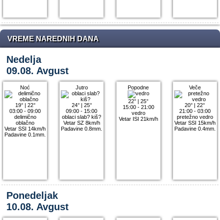
VREME NAREDNIH DANA
Nedelja
09.08. Avgust
Noć
Jutro
Popodne
Veče
22°
|
25°
19°
|
22°
24°
|
25°
20°
|
22°
15:00 - 21:00
03:00 - 09:00
09:00 - 15:00
21:00 - 03:00
vedro
delimično
oblaci slab? kiš?
pretežno vedro
Vetar ISI 21km/h
oblačno
Vetar SZ 8km/h
Vetar SSI 15km/h
Vetar SSI 14km/h
Padavine 0.8mm.
Padavine 0.4mm.
Padavine 0.1mm.
Ponedeljak
10.08. Avgust