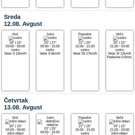
Sreda
12.08. Avgust
Noć
Jutro
Popodne
Veče
18°
|
23°
23°
|
27°
22°
|
25°
20°
|
22°
03:00 - 09:00
09:00 - 15:00
15:00 - 21:00
21:00 - 03:00
vedro
vedro
vedro
vedro
Vetar S 10km/h
Vetar S 6km/h
Vetar ISI 17km/h
Vetar SI 12km/h
Padavine 0.5mm.
Četvrtak
13.08. Avgust
Noć
Jutro
Popodne
Veče
20°
|
23°
21°
|
25°
19°
|
22°
23°
|
25°
03:00 - 09:00
15:00 - 21:00
21:00 - 03:00
09:00 - 15:00
kišni oblaci
vedro
kišni oblaci