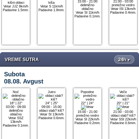
15:00 - 21:00
21:00 - 03:00
kišni oblaci
kiša
delimično
pretežno vedro
Vetar JJZ 8km/h
Vetar S 11km/h
oblačno
Vetar ISI 13km/h
Padavine 1.5mm.
Padavine 1.8mm.
Vetar SI 11km/h
Padavine 0.4mm.
Padavine 0.1mm.
VREME SUTRA
24h
▼
Subota
08.08. Avgust
Noć
Jutro
Popodne
Veče
18°
|
22°
24°
|
25°
22°
|
24°
20°
|
21°
03:00 - 09:00
09:00 - 15:00
delimično
oblaci slab? kiš?
15:00 - 21:00
21:00 - 03:00
oblačno
Vetar SI 13km/h
pretežno vedro
oblaci slab? kiš?
Vetar SSZ
Padavine 0.6mm.
Vetar SI 22km/h
Vetar SSI 22km/h
13km/h
Padavine 0.2mm.
Padavine 0.6mm.
Padavine 0.1mm.