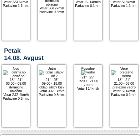
delimično
Vetar SSI 6km/h
Vetar ISI 14km/h
Vetar SI 8km/h
oblačno
Padavine 1.1mm.
Padavine 0.1mm.
Padavine 1.1mm.
Vetar SSI 7km/h
Padavine 0.3mm.
Petak
14.08. Avgust
Noć
Jutro
Popodne
Veče
21°
|
25°
18°
|
21°
21°
|
25°
18°
|
21°
15:00 - 21:00
03:00 - 09:00
09:00 - 15:00
21:00 - 03:00
vedro
delimično
oblaci slab? kiš?
pretežno vedro
Vetar I 14km/h
oblačno
Vetar JJZ 1km/h
Vetar SI 4km/h
Vetar ZJZ 4km/h
Padavine 0.8mm.
Padavine 0.1mm.
Padavine 0.3mm.