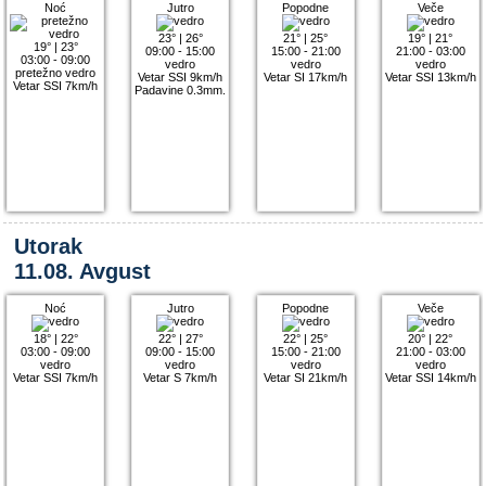
Noć
Jutro
Popodne
Veče
23°
|
26°
21°
|
25°
19°
|
21°
19°
|
23°
09:00 - 15:00
15:00 - 21:00
21:00 - 03:00
03:00 - 09:00
vedro
vedro
vedro
pretežno vedro
Vetar SSI 9km/h
Vetar SI 17km/h
Vetar SSI 13km/h
Vetar SSI 7km/h
Padavine 0.3mm.
Utorak
11.08. Avgust
Noć
Jutro
Popodne
Veče
18°
|
22°
22°
|
27°
22°
|
25°
20°
|
22°
03:00 - 09:00
09:00 - 15:00
15:00 - 21:00
21:00 - 03:00
vedro
vedro
vedro
vedro
Vetar SSI 7km/h
Vetar S 7km/h
Vetar SI 21km/h
Vetar SSI 14km/h