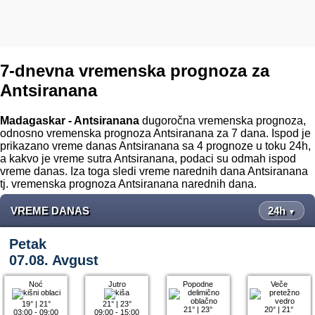
7-dnevna vremenska prognoza za
Antsiranana
Madagaskar - Antsiranana
dugoročna vremenska prognoza,
odnosno vremenska prognoza Antsiranana za 7 dana. Ispod je
prikazano vreme danas Antsiranana sa 4 prognoze u toku 24h,
a kakvo je vreme sutra Antsiranana, podaci su odmah ispod
vreme danas. Iza toga sledi vreme narednih dana Antsiranana
tj. vremenska prognoza Antsiranana narednih dana.
VREME DANAS
24h
▼
Petak
07.08. Avgust
Noć
Jutro
Popodne
Veče
19°
|
21°
21°
|
23°
21°
|
23°
20°
|
21°
03:00 - 09:00
09:00 - 15:00