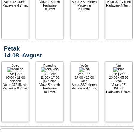
Vetar JZ 4km/h
Vetar Z 3km/h
Vetar ZSZ 3km/h
Vetar JJZ 7km/h
Padavine 4.7mm.
Padavine
Padavine
Padavine 4.9mm.
28.9mm.
29.2mm.
Petak
14.08. Avgust
Jutro
Popodne
Veče
Noć
23°
|
29°
25°
|
29°
24°
|
26°
24°
|
24°
05:00 - 11:00
11:00 - 17:00
17:00 - 23:00
23:00 - 05:00
oblačno
jaka kiša
kiša
kiša
Vetar JJZ 5km/h
Vetar S 4km/h
Vetar SSZ 4km/h
Vetar JJZ
Padavine 0.2mm.
Padavine
Padavine 4.4mm.
15km/h
10.1mm.
Padavine 1.7mm.