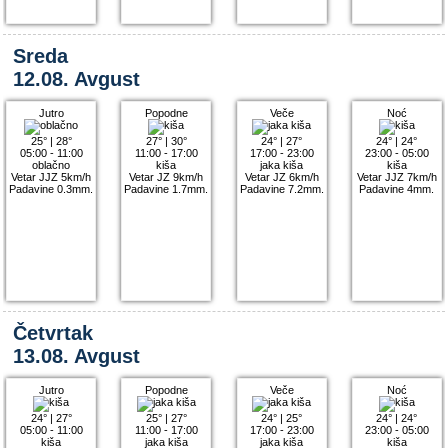
Sreda
12.08. Avgust
Jutro
Popodne
Veče
Noć
25°
|
28°
27°
|
30°
24°
|
27°
24°
|
24°
05:00 - 11:00
11:00 - 17:00
17:00 - 23:00
23:00 - 05:00
oblačno
kiša
jaka kiša
kiša
Vetar JJZ 5km/h
Vetar JZ 9km/h
Vetar JZ 6km/h
Vetar JJZ 7km/h
Padavine 0.3mm.
Padavine 1.7mm.
Padavine 7.2mm.
Padavine 4mm.
Četvrtak
13.08. Avgust
Jutro
Popodne
Veče
Noć
24°
|
27°
25°
|
27°
24°
|
25°
24°
|
24°
05:00 - 11:00
11:00 - 17:00
17:00 - 23:00
23:00 - 05:00
kiša
jaka kiša
jaka kiša
kiša