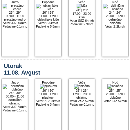
Jutro
Popodne
Veče
Noć
24°
|
26°
23°
|
29°
26°
|
29°
24°
|
24°
17:00 - 23:00
05:00 - 11:00
11:00 - 17:00
23:00 - 05:00
kiša
pretežno vedro
oblaci jake kiše
delimično
Vetar SSZ 6km/h
Vetar JJZ 4km/h
Vetar S 5km/h
oblačno
Padavine 2.9mm.
Padavine 0.1mm.
Padavine 5.5mm.
Vetar Z 2km/h
Utorak
11.08. Avgust
Jutro
Popodne
Veče
Noć
26°
|
30°
25°
|
26°
25°
|
25°
24°
|
30°
11:00 - 17:00
17:00 - 23:00
23:00 - 05:00
05:00 - 11:00
pljuskovi
oblačno
oblačno
delimično
Vetar ZSZ 3km/h
Vetar ZSZ 5km/h
Vetar JJZ 5km/h
oblačno
Padavine 3.4mm.
Padavine 0.1mm.
Vetar JJZ 8km/h
Padavine 0.1mm.