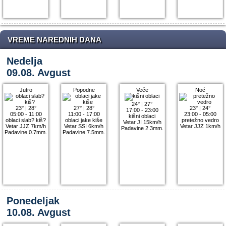
VREME NAREDNIH DANA
Nedelja
09.08. Avgust
Jutro
Popodne
Veče
Noć
24°
|
27°
23°
|
28°
27°
|
28°
23°
|
24°
17:00 - 23:00
05:00 - 11:00
11:00 - 17:00
23:00 - 05:00
kišni oblaci
oblaci slab? kiš?
oblaci jake kiše
pretežno vedro
Vetar JI 15km/h
Vetar JJZ 7km/h
Vetar SSI 6km/h
Vetar JJZ 1km/h
Padavine 2.3mm.
Padavine 0.7mm.
Padavine 7.5mm.
Ponedeljak
10.08. Avgust