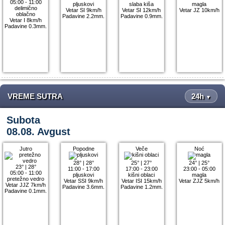
05:00 - 11:00
pljuskovi
slaba kiša
magla
delimično
Vetar SI 9km/h
Vetar SI 12km/h
Vetar JZ 10km/h
oblačno
Padavine 2.2mm.
Padavine 0.9mm.
Vetar I 8km/h
Padavine 0.3mm.
VREME SUTRA
24h
▼
Subota
08.08. Avgust
Jutro
Popodne
Veče
Noć
28°
|
28°
25°
|
27°
24°
|
25°
23°
|
28°
11:00 - 17:00
17:00 - 23:00
23:00 - 05:00
05:00 - 11:00
pljuskovi
kišni oblaci
magla
pretežno vedro
Vetar SSI 9km/h
Vetar ISI 15km/h
Vetar ZJZ 5km/h
Vetar JJZ 7km/h
Padavine 3.6mm.
Padavine 1.2mm.
Padavine 0.1mm.