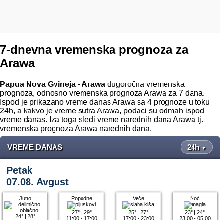
7-dnevna vremenska prognoza za
Arawa
Papua Nova Gvineja - Arawa
dugoročna vremenska
prognoza, odnosno vremenska prognoza Arawa za 7 dana.
Ispod je prikazano vreme danas Arawa sa 4 prognoze u toku
24h, a kakvo je vreme sutra Arawa, podaci su odmah ispod
vreme danas. Iza toga sledi vreme narednih dana Arawa tj.
vremenska prognoza Arawa narednih dana.
VREME DANAS
24h
▼
Petak
07.08. Avgust
Jutro
Popodne
Veče
Noć
27°
|
29°
25°
|
27°
23°
|
24°
24°
|
28°
11:00 - 17:00
17:00 - 23:00
23:00 - 05:00