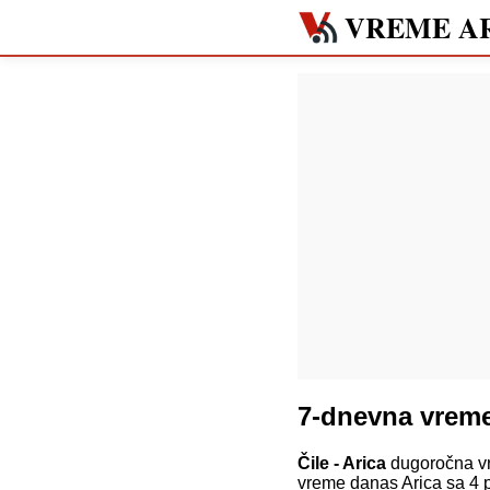
VREME A
7-dnevna vreme
Čile - Arica
dugoročna vr
vreme danas Arica sa 4 