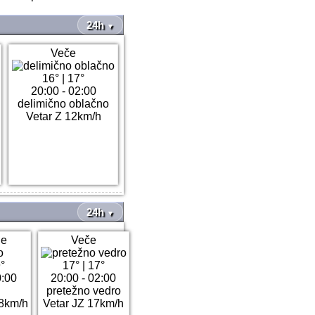
24h
▼
Veče
16°
|
17°
20:00 - 02:00
delimično oblačno
Vetar Z 12km/h
24h
▼
ne
Veče
°
17°
|
17°
0:00
20:00 - 02:00
pretežno vedro
18km/h
Vetar JZ 17km/h