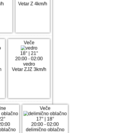
/h
Vetar Z 4km/h
Veče
18°
|
21°
20:00 - 02:00
vedro
h
Vetar ZJZ 3km/h
dne
Veče
22°
17°
|
18°
20:00
20:00 - 02:00
oblačno
delimično oblačno