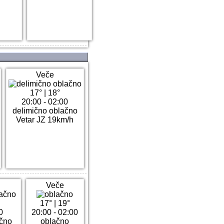
Veče
17°
|
18°
20:00 - 02:00
delimično oblačno
Vetar JZ 19km/h
Veče
17°
|
19°
0
20:00 - 02:00
ačno
oblačno