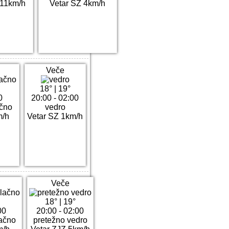
 11km/h
Vetar SZ 4km/h
Veče
18°
|
19°
0
20:00 - 02:00
ačno
vedro
m/h
Vetar SZ 1km/h
Veče
18°
|
19°
00
20:00 - 02:00
ačno
pretežno vedro