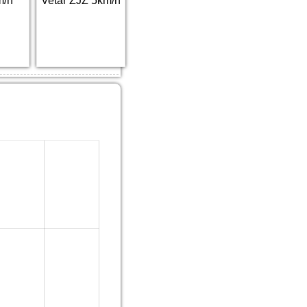
m/h
Vetar ZJZ 5km/h