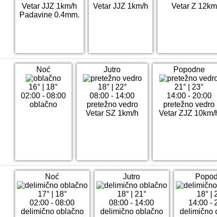
Vetar JJZ 1km/h
Vetar JJZ 1km/h
Vetar Z 12km
Padavine 0.4mm.
Noć
Jutro
Popodne
16°
|
18°
18°
|
22°
21°
|
23°
02:00 - 08:00
08:00 - 14:00
14:00 - 20:00
oblačno
pretežno vedro
pretežno vedro
Vetar SZ 1km/h
Vetar ZJZ 10km/
Noć
Jutro
Popo
17°
|
18°
18°
|
21°
18°
|
02:00 - 08:00
08:00 - 14:00
14:00 - 
delimično oblačno
delimično oblačno
delimično 