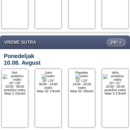
VREME SUTRA
24h
▼
Ponedeljak
10.08. Avgust
Noć
Jutro
Popodne
Veče
20°
|
23°
22°
|
23°
19°
|
20°
19°
|
21°
08:00 - 14:00
14:00 - 20:00
02:00 - 08:00
20:00 - 02:00
vedro
vedro
pretežno vedro
pretežno vedro
Vetar SZ 17km/h
Vetar SZ 15km/h
Vetar Z 21km/h
Vetar S 17km/h