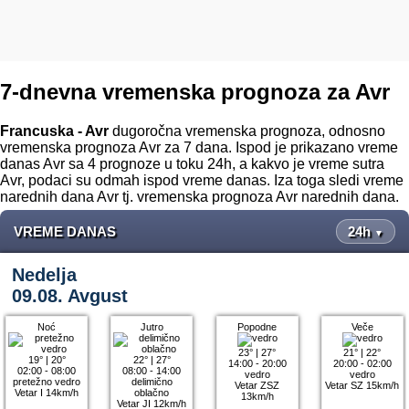
7-dnevna vremenska prognoza za Avr
Francuska - Avr
dugoročna vremenska prognoza, odnosno
vremenska prognoza Avr za 7 dana. Ispod je prikazano vreme
danas Avr sa 4 prognoze u toku 24h, a kakvo je vreme sutra
Avr, podaci su odmah ispod vreme danas. Iza toga sledi vreme
narednih dana Avr tj. vremenska prognoza Avr narednih dana.
VREME DANAS
24h
▼
Nedelja
09.08. Avgust
Noć
Jutro
Popodne
Veče
23°
|
27°
21°
|
22°
19°
|
20°
22°
|
27°
14:00 - 20:00
20:00 - 02:00
02:00 - 08:00
08:00 - 14:00
vedro
vedro
pretežno vedro
delimično
Vetar ZSZ
Vetar SZ 15km/h
Vetar I 14km/h
oblačno
13km/h
Vetar JI 12km/h