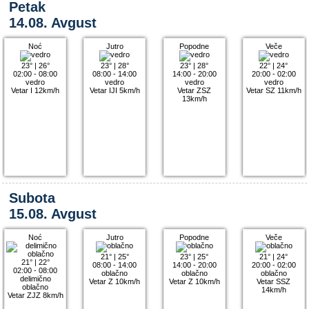
Petak
14.08. Avgust
Noć
Jutro
Popodne
Veče
23°
|
26°
23°
|
28°
23°
|
28°
22°
|
24°
02:00 - 08:00
08:00 - 14:00
14:00 - 20:00
20:00 - 02:00
vedro
vedro
vedro
vedro
Vetar I 12km/h
Vetar IJI 5km/h
Vetar ZSZ
Vetar SZ 11km/h
13km/h
Subota
15.08. Avgust
Noć
Jutro
Popodne
Veče
21°
|
25°
23°
|
25°
21°
|
24°
21°
|
22°
08:00 - 14:00
14:00 - 20:00
20:00 - 02:00
02:00 - 08:00
oblačno
oblačno
oblačno
delimično
Vetar Z 10km/h
Vetar Z 10km/h
Vetar SSZ
oblačno
14km/h
Vetar ZJZ 8km/h