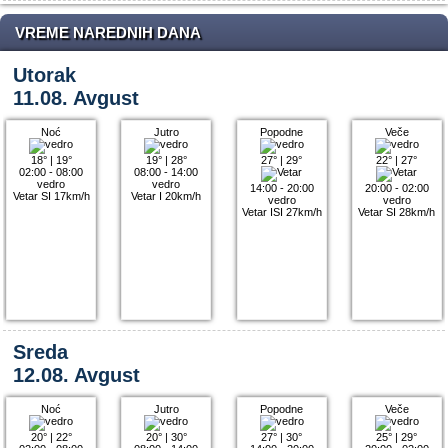
VREME NAREDNIH DANA
Utorak
11.08. Avgust
Noć
Jutro
Popodne
Veče
18°
|
19°
19°
|
28°
27°
|
29°
22°
|
27°
02:00 - 08:00
08:00 - 14:00
vedro
vedro
14:00 - 20:00
20:00 - 02:00
Vetar SI 17km/h
Vetar I 20km/h
vedro
vedro
Vetar ISI 27km/h
Vetar SI 28km/h
Sreda
12.08. Avgust
Noć
Jutro
Popodne
Veče
20°
|
22°
20°
|
30°
27°
|
30°
25°
|
29°