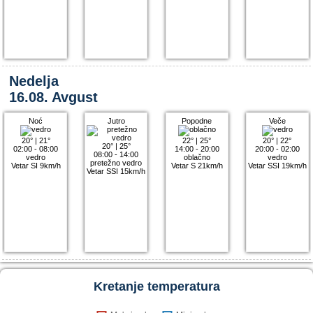
Nedelja
16.08. Avgust
Noć
Jutro
Popodne
Veče
20°
|
21°
22°
|
25°
20°
|
22°
20°
|
25°
02:00 - 08:00
14:00 - 20:00
20:00 - 02:00
08:00 - 14:00
vedro
oblačno
vedro
pretežno vedro
Vetar SI 9km/h
Vetar S 21km/h
Vetar SSI 19km/h
Vetar SSI 15km/h
Kretanje temperatura