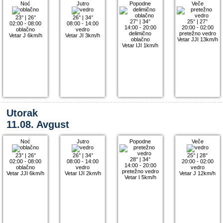
Noć
Jutro
Popodne
Veče
23°
|
26°
26°
|
34°
27°
|
34°
25°
|
27°
02:00 - 08:00
08:00 - 14:00
14:00 - 20:00
20:00 - 02:00
oblačno
vedro
delimično
pretežno vedro
Vetar J 6km/h
Vetar JI 3km/h
oblačno
Vetar JJI 13km/h
Vetar IJI 1km/h
Utorak
11.08. Avgust
Noć
Jutro
Popodne
Veče
23°
|
26°
26°
|
34°
25°
|
28°
28°
|
34°
02:00 - 08:00
08:00 - 14:00
20:00 - 02:00
14:00 - 20:00
oblačno
vedro
vedro
pretežno vedro
Vetar JJI 6km/h
Vetar IJI 2km/h
Vetar J 12km/h
Vetar I 5km/h