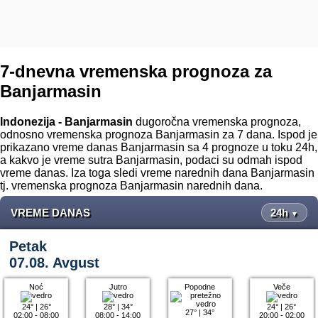
7-dnevna vremenska prognoza za
Banjarmasin
Indonezija - Banjarmasin
dugoročna vremenska prognoza,
odnosno vremenska prognoza Banjarmasin za 7 dana. Ispod je
prikazano vreme danas Banjarmasin sa 4 prognoze u toku 24h,
a kakvo je vreme sutra Banjarmasin, podaci su odmah ispod
vreme danas. Iza toga sledi vreme narednih dana Banjarmasin
tj. vremenska prognoza Banjarmasin narednih dana.
VREME DANAS
24h
▼
Petak
07.08. Avgust
Noć
Jutro
Popodne
Veče
24°
|
26°
28°
|
34°
24°
|
26°
27°
|
34°
02:00 - 08:00
08:00 - 14:00
20:00 - 02:00