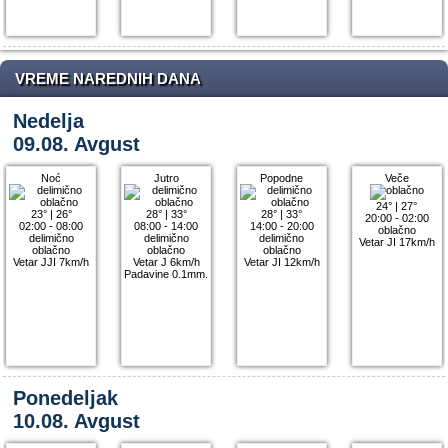
VREME NAREDNIH DANA
Nedelja
09.08. Avgust
Noć
Jutro
Popodne
Veče
24°
|
27°
23°
|
26°
28°
|
33°
28°
|
33°
20:00 - 02:00
02:00 - 08:00
08:00 - 14:00
14:00 - 20:00
oblačno
delimično
delimično
delimično
Vetar JI 17km/h
oblačno
oblačno
oblačno
Vetar JJI 7km/h
Vetar J 6km/h
Vetar JI 12km/h
Padavine 0.1mm.
Ponedeljak
10.08. Avgust