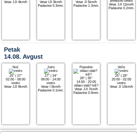
pretežno vedro
Vetar JJI 4km/h
Vetar IJI 3km/h
Vetar JI 5km/h
Vetar JJI 11km/h
Padavine 0.3mm.
Padavine 1.3mm.
Padavine 0.2mm.
Petak
14.08. Avgust
Noć
Jutro
Popodne
Veče
25°
|
27°
27°
|
34°
25°
|
28°
28°
|
35°
02:00 - 08:00
08:00 - 14:00
20:00 - 02:00
14:00 - 20:00
vedro
vedro
vedro
oblaci slab? kiš?
Vetar JJI 9km/h
Vetar I 5km/h
Vetar JI 10km/h
Vetar JJI 7km/h
Padavine 0.1mm.
Padavine 0.9mm.