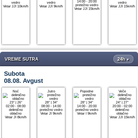
14:00 - 20:00
vedro
vedro
vedro
pretežno vedro
Vetar JJI 10km/h
Vetar JJI 9km/h
Vetar JJI 15km/h
Vetar JJI 15km/h
VREME SUTRA
24h
▼
Subota
08.08. Avgust
Noć
Jutro
Popodne
Veče
23°
|
26°
28°
|
34°
28°
|
34°
24°
|
27°
02:00 - 08:00
08:00 - 14:00
14:00 - 20:00
20:00 - 02:00
delimično
pretežno vedro
pretežno vedro
delimično
oblačno
Vetar JI 9km/h
Vetar I 9km/h
oblačno
Vetar JI 8km/h
Vetar JJI 15km/h