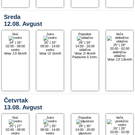
Sreda
12.08. Avgust
Noć
Jutro
Popodne
Veče
24°
|
26°
26°
|
33°
28°
|
34°
25°
|
28°
02:00 - 08:00
08:00 - 14:00
14:00 - 20:00
20:00 - 02:00
vedro
vedro
oblačno
delimično
Vetar JJI 6km/h
Vetar IJI 1km/h
Vetar JI 4km/h
oblačno
Padavine 0.1mm.
Vetar JJI 13km/h
Četvrtak
13.08. Avgust
Noć
Jutro
Popodne
Veče
25°
|
27°
27°
|
35°
28°
|
35°
26°
|
28°
02:00 - 08:00
08:00 - 14:00
14:00 - 20:00
20:00 - 02:00
vedro
vedro
pljuskovi