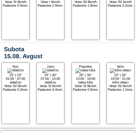
Vetar SI 6km/h
Vetar I 4km/h
Vetar ISI 8km/h
Vetar ISI 1km/h
Padavine 0.9mm.
Padavine 2.9mm.
Padavine 1.8mm.
Padavine 0.2mm.
Subota
15.08. Avgust
Noć
Jutro
Popodne
Veče
23°
|
24°
24°
|
30°
26°
|
30°
23°
|
26°
01:00 - 07:00
07:00 - 13:00
13:00 - 19:00
19:00 - 01:00
oblačno
oblačno
slaba kiša
kišni oblaci
Vetar ISI 9km/h
Vetar SI 6km/h
Vetar SI 9km/h
Vetar ISI 6km/h
Padavine 0.3mm.
Padavine 0.4mm.
Padavine 0.9mm.
Padavine 1.2mm.