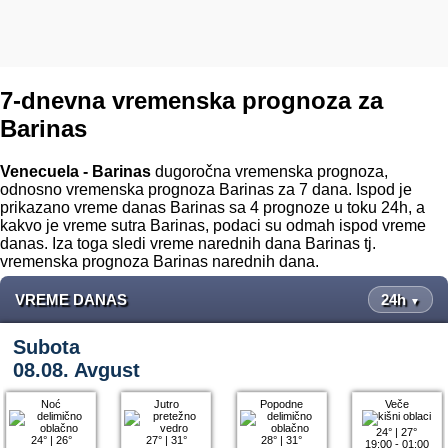
7-dnevna vremenska prognoza za
Barinas
Venecuela - Barinas
dugoročna vremenska prognoza,
odnosno vremenska prognoza Barinas za 7 dana. Ispod je
prikazano vreme danas Barinas sa 4 prognoze u toku 24h, a
kakvo je vreme sutra Barinas, podaci su odmah ispod vreme
danas. Iza toga sledi vreme narednih dana Barinas tj.
vremenska prognoza Barinas narednih dana.
VREME DANAS
24h
▼
Subota
08.08. Avgust
Noć
Jutro
Popodne
Veče
24°
|
27°
24°
|
26°
27°
|
31°
28°
|
31°
19:00 - 01:00