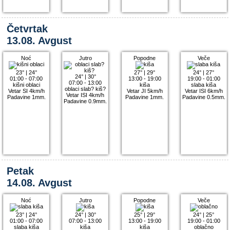
Četvrtak
13.08. Avgust
Noć
Jutro
Popodne
Veče
23°
|
24°
27°
|
29°
24°
|
27°
24°
|
30°
01:00 - 07:00
13:00 - 19:00
19:00 - 01:00
07:00 - 13:00
kišni oblaci
kiša
slaba kiša
oblaci slab? kiš?
Vetar SI 4km/h
Vetar JI 5km/h
Vetar ISI 6km/h
Vetar ISI 4km/h
Padavine 1mm.
Padavine 1mm.
Padavine 0.5mm.
Padavine 0.9mm.
Petak
14.08. Avgust
Noć
Jutro
Popodne
Veče
23°
|
24°
24°
|
30°
25°
|
29°
24°
|
25°
01:00 - 07:00
07:00 - 13:00
13:00 - 19:00
19:00 - 01:00
slaba kiša
kiša
kiša
oblačno