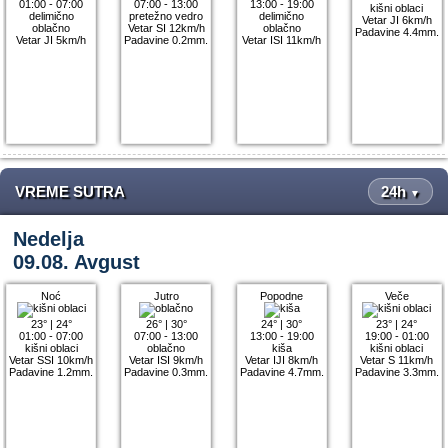
01:00 - 07:00
07:00 - 13:00
13:00 - 19:00
kišni oblaci
delimično
pretežno vedro
delimično
Vetar JI 6km/h
oblačno
Vetar SI 12km/h
oblačno
Padavine 4.4mm.
Vetar JI 5km/h
Padavine 0.2mm.
Vetar ISI 11km/h
VREME SUTRA
24h
▼
Nedelja
09.08. Avgust
Noć
Jutro
Popodne
Veče
23°
|
24°
26°
|
30°
24°
|
30°
23°
|
24°
01:00 - 07:00
07:00 - 13:00
13:00 - 19:00
19:00 - 01:00
kišni oblaci
oblačno
kiša
kišni oblaci
Vetar SSI 10km/h
Vetar ISI 9km/h
Vetar IJI 8km/h
Vetar S 11km/h
Padavine 1.2mm.
Padavine 0.3mm.
Padavine 4.7mm.
Padavine 3.3mm.