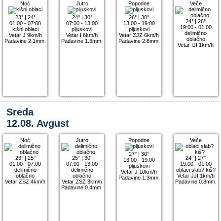
Noć
Jutro
Popodne
Veče
23°
|
24°
24°
|
30°
26°
|
30°
24°
|
26°
01:00 - 07:00
07:00 - 13:00
13:00 - 19:00
19:00 - 01:00
kišni oblaci
pljuskovi
pljuskovi
delimično
Vetar J 9km/h
Vetar I 6km/h
Vetar ZJZ 6km/h
oblačno
Padavine 2.1mm.
Padavine 1.3mm.
Padavine 2.8mm.
Vetar IJI 1km/h
Sreda
12.08. Avgust
Noć
Jutro
Popodne
Veče
27°
|
30°
23°
|
25°
25°
|
30°
24°
|
27°
13:00 - 19:00
01:00 - 07:00
07:00 - 13:00
19:00 - 01:00
pljuskovi
delimično
delimično
oblaci slab? kiš?
Vetar J 10km/h
oblačno
oblačno
Vetar JJI 1km/h
Padavine 1.3mm.
Vetar ZSZ 4km/h
Vetar ZSZ 3km/h
Padavine 0.8mm.
Padavine 0.4mm.