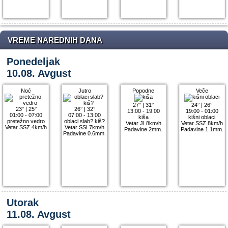
VREME NAREDNIH DANA
Ponedeljak
10.08. Avgust
Noć
Jutro
Popodne
Veče
27°
|
31°
24°
|
26°
23°
|
25°
26°
|
32°
13:00 - 19:00
19:00 - 01:00
01:00 - 07:00
07:00 - 13:00
kiša
kišni oblaci
pretežno vedro
oblaci slab? kiš?
Vetar JI 8km/h
Vetar SSZ 8km/h
Vetar SSZ 4km/h
Vetar SSI 7km/h
Padavine 2mm.
Padavine 1.1mm.
Padavine 0.6mm.
Utorak
11.08. Avgust