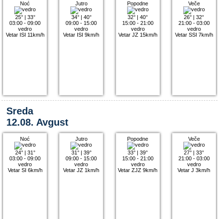
Noć
Jutro
Popodne
Veče
25°
|
33°
34°
|
40°
32°
|
40°
26°
|
32°
03:00 - 09:00
09:00 - 15:00
15:00 - 21:00
21:00 - 03:00
vedro
vedro
vedro
vedro
Vetar ISI 11km/h
Vetar ISI 9km/h
Vetar JZ 15km/h
Vetar SSI 7km/h
Sreda
12.08. Avgust
Noć
Jutro
Popodne
Veče
24°
|
31°
31°
|
39°
33°
|
39°
27°
|
33°
03:00 - 09:00
09:00 - 15:00
15:00 - 21:00
21:00 - 03:00
vedro
vedro
vedro
vedro
Vetar SI 6km/h
Vetar JZ 1km/h
Vetar ZJZ 9km/h
Vetar J 3km/h