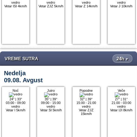
vedro
vedro
vedro
vedro
Vetar ISI 4km/h
Vetar ZJZ 5km/h
Vetar Z 14km/h
Vetar J 10km/h
VREME SUTRA
24h
▼
Nedelja
09.08. Avgust
Noć
Jutro
Popodne
Veče
24°
|
33°
35°
|
39°
32°
|
39°
27°
|
31°
03:00 - 09:00
09:00 - 15:00
15:00 - 21:00
21:00 - 03:00
vedro
vedro
vedro
vedro
Vetar I 5km/h
Vetar SI 5km/h
Vetar ZJZ
Vetar IJI 8km/h
15km/h