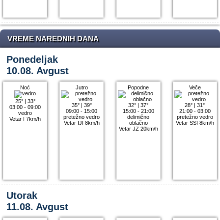
VREME NAREDNIH DANA
Ponedeljak
10.08. Avgust
Noć
Jutro
Popodne
Veče
25°
|
33°
35°
|
39°
32°
|
37°
28°
|
31°
03:00 - 09:00
09:00 - 15:00
15:00 - 21:00
21:00 - 03:00
vedro
pretežno vedro
delimično
pretežno vedro
Vetar I 7km/h
Vetar IJI 8km/h
oblačno
Vetar SSI 8km/h
Vetar JZ 20km/h
Utorak
11.08. Avgust