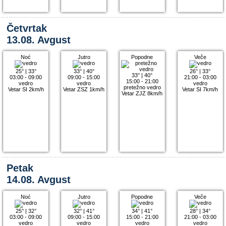
Četvrtak
13.08. Avgust
Noć
Jutro
Popodne
Veče
25°
|
33°
33°
|
40°
26°
|
33°
33°
|
40°
03:00 - 09:00
09:00 - 15:00
21:00 - 03:00
15:00 - 21:00
vedro
vedro
vedro
pretežno vedro
Vetar SI 2km/h
Vetar ZSZ 1km/h
Vetar SI 7km/h
Vetar ZJZ 8km/h
Petak
14.08. Avgust
Noć
Jutro
Popodne
Veče
25°
|
32°
32°
|
41°
34°
|
41°
28°
|
34°
03:00 - 09:00
09:00 - 15:00
15:00 - 21:00
21:00 - 03:00
vedro
vedro
vedro
vedro