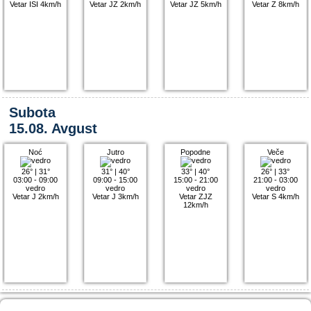
Vetar ISI 4km/h
Vetar JZ 2km/h
Vetar JZ 5km/h
Vetar Z 8km/h
Subota
15.08. Avgust
Noć
Jutro
Popodne
Veče
26°
|
31°
31°
|
40°
33°
|
40°
26°
|
33°
03:00 - 09:00
09:00 - 15:00
15:00 - 21:00
21:00 - 03:00
vedro
vedro
vedro
vedro
Vetar J 2km/h
Vetar J 3km/h
Vetar ZJZ
Vetar S 4km/h
12km/h