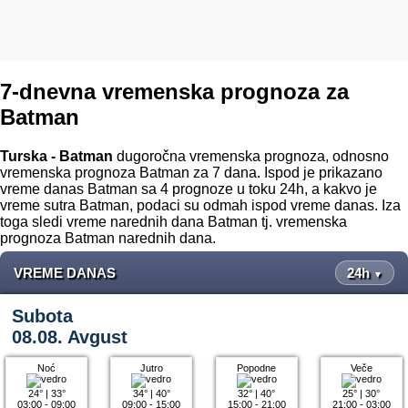
7-dnevna vremenska prognoza za
Batman
Turska - Batman
dugoročna vremenska prognoza, odnosno
vremenska prognoza Batman za 7 dana. Ispod je prikazano
vreme danas Batman sa 4 prognoze u toku 24h, a kakvo je
vreme sutra Batman, podaci su odmah ispod vreme danas. Iza
toga sledi vreme narednih dana Batman tj. vremenska
prognoza Batman narednih dana.
VREME DANAS
24h
▼
Subota
08.08. Avgust
Noć
Jutro
Popodne
Veče
24°
|
33°
34°
|
40°
32°
|
40°
25°
|
30°
03:00 - 09:00
09:00 - 15:00
15:00 - 21:00
21:00 - 03:00