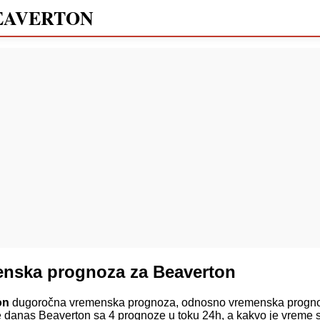
EAVERTON
enska prognoza za Beaverton
on
dugoročna vremenska prognoza, odnosno vremenska progno
e danas Beaverton sa 4 prognoze u toku 24h, a kakvo je vreme 