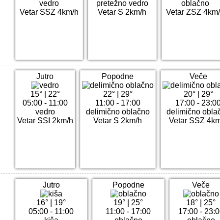
vedro
pretežno vedro
oblačno
Vetar SSZ 4km/h
Vetar S 2km/h
Vetar ZSZ 4km
Jutro
Popodne
Veče
15°
|
22°
22°
|
29°
20°
|
29°
05:00 - 11:00
11:00 - 17:00
17:00 - 23:0
vedro
delimično oblačno
delimično obla
Vetar SSI 2km/h
Vetar S 2km/h
Vetar SSZ 4km
Jutro
Popodne
Veče
16°
|
19°
19°
|
25°
18°
|
25°
05:00 - 11:00
11:00 - 17:00
17:00 - 23: