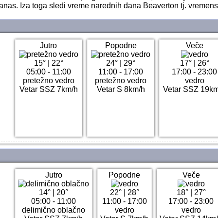
nas. Iza toga sledi vreme narednih dana Beaverton tj. vremen
Jutro
Popodne
Veče
15°
|
22°
24°
|
29°
17°
|
26°
05:00 - 11:00
11:00 - 17:00
17:00 - 23:00
pretežno vedro
pretežno vedro
vedro
Vetar SSZ 7km/h
Vetar S 8km/h
Vetar SSZ 19k
Jutro
Popodne
Veče
14°
|
20°
22°
|
28°
18°
|
27°
05:00 - 11:00
11:00 - 17:00
17:00 - 23:00
delimično oblačno
vedro
vedro