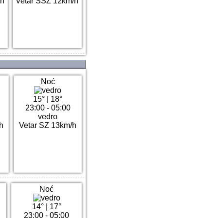
/h
Vetar SSZ 12km/h
Noć
15°
|
18°
23:00 - 05:00
vedro
h
Vetar SZ 13km/h
Noć
14°
|
17°
23:00 - 05:00