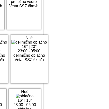
pretežno vedro
/h
Vetar SSZ 6km/h
Noć
16°
|
20°
0
23:00 - 05:00
čno
delimično oblačno
/h
Vetar SSZ 6km/h
Noć
16°
|
18°
00
23:00 - 05:00