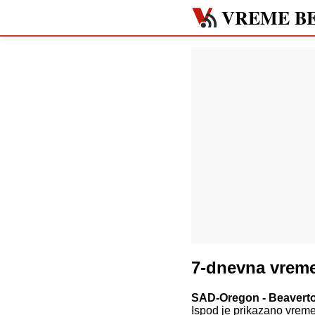
VREME B
7-dnevna vrem
SAD-Oregon - Beavert
Ispod je prikazano vrem