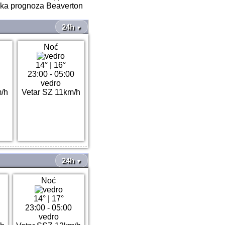
ska prognoza Beaverton
24h
▼
Noć
14°
|
16°
23:00 - 05:00
vedro
m/h
Vetar SZ 11km/h
24h
▼
Noć
14°
|
17°
23:00 - 05:00
vedro