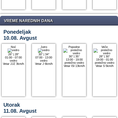
VREME NAREDNIH DANA
Ponedeljak
10.08. Avgust
Noć
Jutro
Popodne
Veče
26°
|
28°
30°
|
34°
30°
|
35°
28°
|
30°
01:00 - 07:00
07:00 - 13:00
13:00 - 19:00
19:00 - 01:00
vedro
vedro
pretežno vedro
pretežno vedro
Vetar JJZ 3km/h
Vetar J 6km/h
Vetar ISI 13km/h
Vetar S 5km/h
Utorak
11.08. Avgust