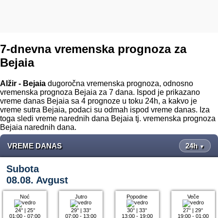
7-dnevna vremenska prognoza za
Bejaia
Alžir - Bejaia
dugoročna vremenska prognoza, odnosno
vremenska prognoza Bejaia za 7 dana. Ispod je prikazano
vreme danas Bejaia sa 4 prognoze u toku 24h, a kakvo je
vreme sutra Bejaia, podaci su odmah ispod vreme danas. Iza
toga sledi vreme narednih dana Bejaia tj. vremenska prognoza
Bejaia narednih dana.
VREME DANAS
24h
▼
Subota
08.08. Avgust
Noć
Jutro
Popodne
Veče
24°
|
25°
29°
|
33°
30°
|
33°
27°
|
29°
01:00 - 07:00
07:00 - 13:00
13:00 - 19:00
19:00 - 01:00