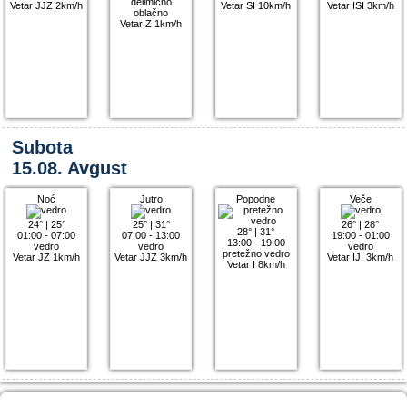
delimično
Vetar JJZ 2km/h
Vetar SI 10km/h
Vetar ISI 3km/h
oblačno
Vetar Z 1km/h
Subota
15.08. Avgust
Noć
Jutro
Popodne
Veče
24°
|
25°
25°
|
31°
26°
|
28°
28°
|
31°
01:00 - 07:00
07:00 - 13:00
19:00 - 01:00
13:00 - 19:00
vedro
vedro
vedro
pretežno vedro
Vetar JZ 1km/h
Vetar JJZ 3km/h
Vetar IJI 3km/h
Vetar I 8km/h