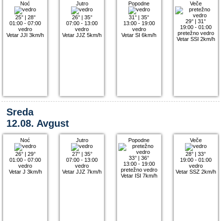
Noć
Jutro
Popodne
Veče
25°
|
28°
26°
|
35°
31°
|
35°
29°
|
31°
01:00 - 07:00
07:00 - 13:00
13:00 - 19:00
19:00 - 01:00
vedro
vedro
vedro
pretežno vedro
Vetar JJI 3km/h
Vetar JJZ 5km/h
Vetar SI 6km/h
Vetar SSI 2km/h
Sreda
12.08. Avgust
Noć
Jutro
Popodne
Veče
26°
|
29°
27°
|
35°
28°
|
33°
33°
|
36°
01:00 - 07:00
07:00 - 13:00
19:00 - 01:00
13:00 - 19:00
vedro
vedro
vedro
pretežno vedro
Vetar J 3km/h
Vetar JJZ 7km/h
Vetar SSZ 2km/h
Vetar ISI 7km/h