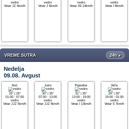
vedro
vedro
vedro
vedro
Vetar JZ 4km/h
Vetar J 6km/h
Vetar ISI 14km/h
Vetar I 8km/h
VREME SUTRA
24h
▼
Nedelja
09.08. Avgust
Noć
Jutro
Popodne
Veče
25°
|
26°
30°
|
35°
31°
|
35°
29°
|
30°
01:00 - 07:00
07:00 - 13:00
13:00 - 19:00
19:00 - 01:00
vedro
vedro
vedro
vedro
Vetar JJZ 5km/h
Vetar JJZ 8km/h
Vetar I 13km/h
Vetar S 7km/h