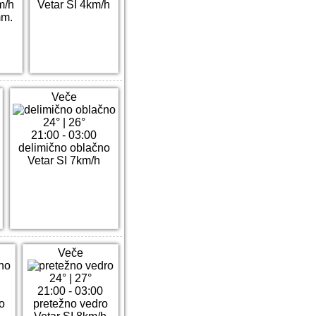
m/h
Vetar SI 4km/h
mm.
Veče
24°
|
26°
21:00 - 03:00
delimično oblačno
Vetar SI 7km/h
Veče
24°
|
27°
21:00 - 03:00
o
pretežno vedro