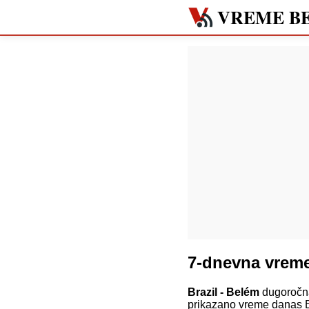
VREME B
7-dnevna vrem
Brazil - Belém
dugoročna
prikazano vreme danas B