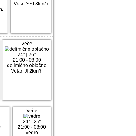
Vetar SSI 8km/h
m.
Veče
24°
|
26°
21:00 - 03:00
delimično oblačno
Vetar IJI 2km/h
Veče
24°
|
25°
0
21:00 - 03:00
vedro