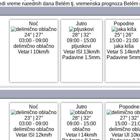
ledi vreme narednih dana Belém tj. vremenska prognoza Belém 
Noć
Jutro
Popodne
24°
|
27°
28°
|
32°
25°
|
26°
03:00 - 09:00
09:00 - 15:00
15:00 - 21:00
delimično oblačno
pljuskovi
jaka kiša
Vetar I 10km/h
Vetar ISI 13km/h
Vetar S 14km/
Padavine 1.5mm.
Padavine 5mm
Noć
Jutro
Popodne
23°
|
27°
28°
|
32°
27°
|
32°
03:00 - 09:00
09:00 - 15:00
15:00 - 21:
delimično oblačno
oblačno
delimično obl
Vetar ISI 12km/h
Vetar I 14km/h
Vetar IJI 10