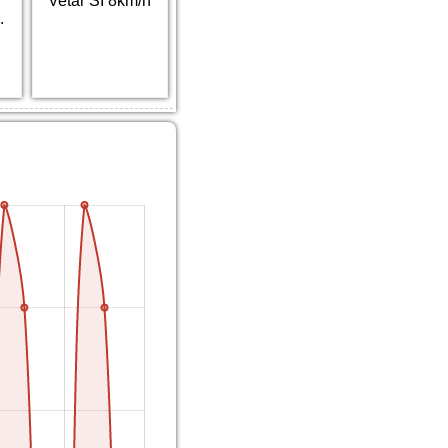
Vetar SI 8km/h
.