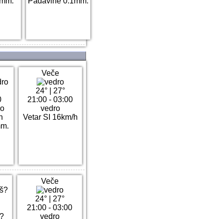
3mm.
Padavine 0.1mm.
Veče
24°
|
27°
0
21:00 - 03:00
ro
vedro
h
Vetar SI 16km/h
mm.
Veče
24°
|
27°
21:00 - 03:00
š?
vedro