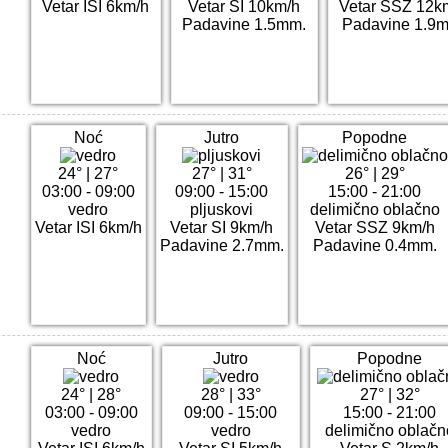
Vetar ISI 6km/h
Vetar SI 10km/h
Vetar SSZ 12k
Padavine 1.5mm.
Padavine 1.9
Noć
Jutro
Popodne
24°
|
27°
27°
|
31°
26°
|
29°
03:00 - 09:00
09:00 - 15:00
15:00 - 21:00
vedro
pljuskovi
delimično oblačno
Vetar ISI 6km/h
Vetar SI 9km/h
Vetar SSZ 9km/h
Padavine 2.7mm.
Padavine 0.4mm.
Noć
Jutro
Popodne
24°
|
28°
28°
|
33°
27°
|
32°
03:00 - 09:00
09:00 - 15:00
15:00 - 21:00
vedro
vedro
delimično oblačn