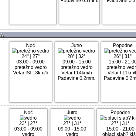
Padavine 0.1mm.
Padavine 0.
NA
Noć
Jutro
Popodne
24°
|
27°
28°
|
32°
26°
|
31°
03:00 - 09:00
09:00 - 15:00
15:00 - 21:0
pretežno vedro
pretežno vedro
pretežno ved
Vetar ISI 13km/h
Vetar I 14km/h
Vetar I 11km/
Padavine 0.2mm.
Padavine 0.2
Noć
Jutro
Popodne
23°
|
27°
27°
|
31°
27°
|
31°
03:00 - 09:00
09:00 - 15:00
15:00 - 21:00
vedro
vedro
oblaci slab? ki