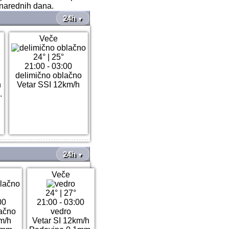
narednih dana.
24h
▼
Veče
24°
|
25°
21:00 - 03:00
delimično oblačno
h
Vetar SSI 12km/h
.
24h
▼
Veče
24°
|
27°
00
21:00 - 03:00
ačno
vedro
km/h
Vetar SI 12km/h