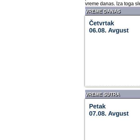
vreme danas. Iza toga s
VREME DANAS
Četvrtak
06.08. Avgust
VREME SUTRA
Petak
07.08. Avgust