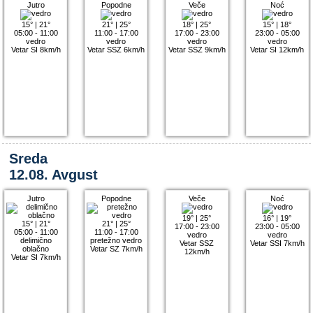
Jutro
Popodne
Veče
Noć
15°
|
21°
21°
|
25°
18°
|
25°
15°
|
18°
05:00 - 11:00
11:00 - 17:00
17:00 - 23:00
23:00 - 05:00
vedro
vedro
vedro
vedro
Vetar SI 8km/h
Vetar SSZ 6km/h
Vetar SSZ 9km/h
Vetar SI 12km/h
Sreda
12.08. Avgust
Jutro
Popodne
Veče
Noć
19°
|
25°
16°
|
19°
15°
|
21°
21°
|
25°
17:00 - 23:00
23:00 - 05:00
05:00 - 11:00
11:00 - 17:00
vedro
vedro
delimično
pretežno vedro
Vetar SSZ
Vetar SSI 7km/h
oblačno
Vetar SZ 7km/h
12km/h
Vetar SI 7km/h