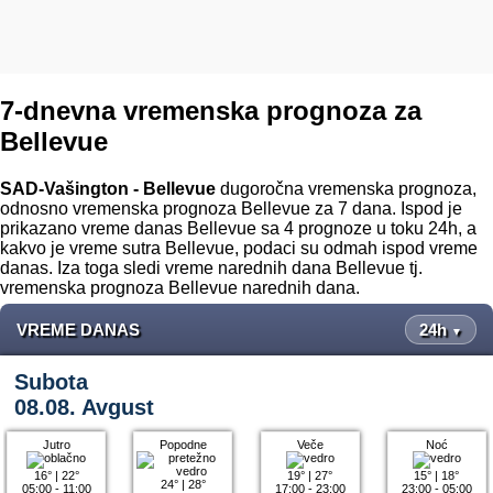
7-dnevna vremenska prognoza za
Bellevue
SAD-Vašington - Bellevue
dugoročna vremenska prognoza,
odnosno vremenska prognoza Bellevue za 7 dana. Ispod je
prikazano vreme danas Bellevue sa 4 prognoze u toku 24h, a
kakvo je vreme sutra Bellevue, podaci su odmah ispod vreme
danas. Iza toga sledi vreme narednih dana Bellevue tj.
vremenska prognoza Bellevue narednih dana.
VREME DANAS
24h
▼
Subota
08.08. Avgust
Jutro
Popodne
Veče
Noć
16°
|
22°
19°
|
27°
15°
|
18°
24°
|
28°
05:00 - 11:00
17:00 - 23:00
23:00 - 05:00