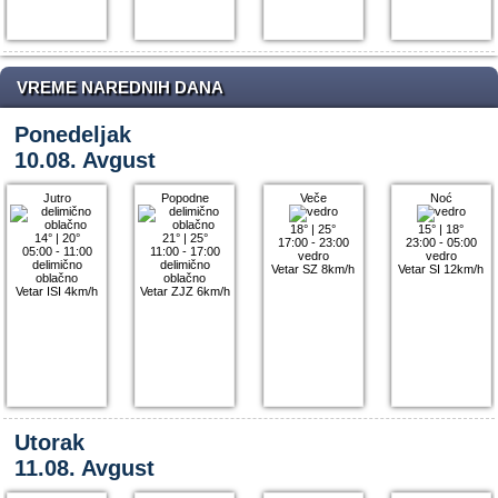
VREME NAREDNIH DANA
Ponedeljak
10.08. Avgust
Jutro
Popodne
Veče
Noć
18°
|
25°
15°
|
18°
14°
|
20°
21°
|
25°
17:00 - 23:00
23:00 - 05:00
05:00 - 11:00
11:00 - 17:00
vedro
vedro
delimično
delimično
Vetar SZ 8km/h
Vetar SI 12km/h
oblačno
oblačno
Vetar ISI 4km/h
Vetar ZJZ 6km/h
Utorak
11.08. Avgust