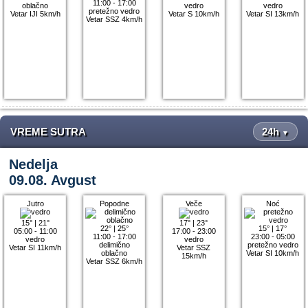
11:00 - 17:00
oblačno
vedro
vedro
pretežno vedro
Vetar IJI 5km/h
Vetar S 10km/h
Vetar SI 13km/h
Vetar SSZ 4km/h
VREME SUTRA
24h
▼
Nedelja
09.08. Avgust
Jutro
Popodne
Veče
Noć
15°
|
21°
17°
|
23°
22°
|
25°
15°
|
17°
05:00 - 11:00
17:00 - 23:00
11:00 - 17:00
23:00 - 05:00
vedro
vedro
delimično
pretežno vedro
Vetar SI 11km/h
Vetar SSZ
oblačno
Vetar SI 10km/h
15km/h
Vetar SSZ 6km/h