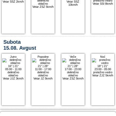
delimično
pretežno vedro
Vetar SSZ 2km/h
Vetar SSZ
oblačno
Vetar SSI 8km/h
10km/h
Vetar ZSZ 5km/h
Subota
15.08. Avgust
Jutro
Popodne
Veče
Noć
16°
|
21°
21°
|
28°
21°
|
28°
18°
|
21°
05:00 - 11:00
11:00 - 17:00
17:00 - 23:00
23:00 - 05:00
delimično
delimično
delimično
pretežno vedro
oblačno
oblačno
oblačno
Vetar ZJZ 5km/h
Vetar JJZ 3km/h
Vetar JZ 5km/h
Vetar ZSZ 5km/h