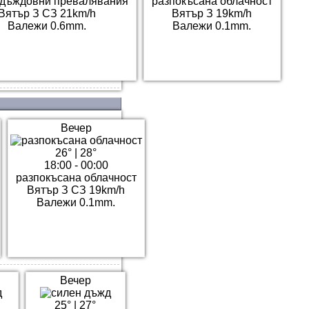
 дъждовни превалявания
разпокъсана облачност
Вятър З СЗ 21km/h
Вятър З 19km/h
Валежи 0.6mm.
Валежи 0.1mm.
Вечер
26°
|
28°
18:00 - 00:00
разпокъсана облачност
Вятър З СЗ 19km/h
Валежи 0.1mm.
Вечер
25°
|
27°