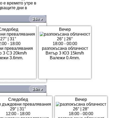
о е времето утре в
дващите дни в
24ч
▼
Следобед
Вечер
27°
|
31°
26°
|
26°
:00 - 18:00
18:00 - 00:00
и превалявания
разпокъсана облачност
р З СЗ 20km/h
Вятър З ЮЗ 15km/h
лежи 3.6mm.
Валежи 0.4mm.
24h
▼
Следобед
Вечер
29°
|
31°
26°
|
28°
12:00 - 18:00
18:00 - 00:00