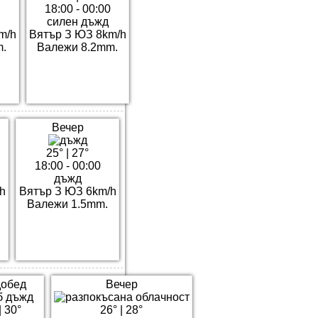
18:00 - 00:00
силен дъжд
m/h
Вятър З ЮЗ 8km/h
.
Валежи 8.2mm.
Вечер
25°
|
27°
18:00 - 00:00
дъжд
h
Вятър З ЮЗ 6km/h
Валежи 1.5mm.
обед
Вечер
|
30°
26°
|
28°