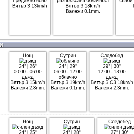
предимно ясно
разпокъсана облачност
слаби
Вятър З 13km/h
Вятър З 18km/h
Валежи 0.1mm.
И
Нощ
Сутрин
Следобед
24°
|
26°
24°
|
29°
29°
|
30°
00:00 - 06:00
06:00 - 12:00
12:00 - 18:00
дъжд
облачно
дъжд
Вятър З 15km/h
Вятър З 19km/h
Вятър З СЗ 18km/h
Валежи 2.8mm.
Валежи 0.1mm.
Валежи 2.3mm.
Нощ
Сутрин
Следобед
24°
|
25°
24°
|
28°
27°
|
30°