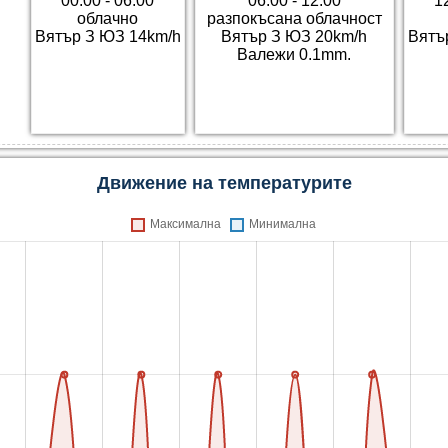
00:00 - 06:00
06:00 - 12:00
1
облачно
разпокъсана облачност
Вятър З ЮЗ 14km/h
Вятър З ЮЗ 20km/h
Вятъ
Валежи 0.1mm.
Движение на температурите