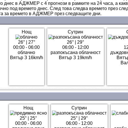
о днес в АДЖМЕР с 4 прогнози в рамките на 24 часа, а какв
чно под времето днес. След това следва времето през сле
та за времето в АДЖМЕР през следващите дни.
Нощ
Сутрин
26°
|
27°
26°
|
29°
00:00 - 06:00
06:00 - 12:00
12
облачно
разпокъсана облачност
дъждовн
Вятър З 16km/h
Вятър З 19km/h
Вятъ
Ва
Нощ
Сутрин
25°
|
25°
25°
|
29°
00:00 - 06:00
06:00 - 12:00