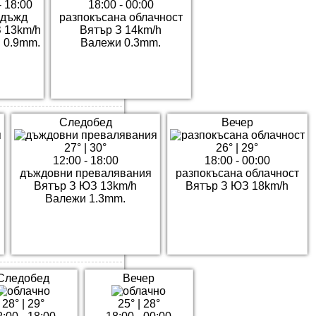
- 18:00
18:00 - 00:00
 дъжд
разпокъсана облачност
 13km/h
Вятър З 14km/h
 0.9mm.
Валежи 0.3mm.
Следобед
Вечер
27°
|
30°
26°
|
29°
12:00 - 18:00
18:00 - 00:00
дъждовни превалявания
разпокъсана облачност
Вятър З ЮЗ 13km/h
Вятър З ЮЗ 18km/h
Валежи 1.3mm.
Следобед
Вечер
28°
|
29°
25°
|
28°