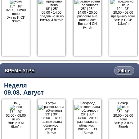
13°
|
16°
18°
|
25°
25°
|
26°
19°
|
23°
02:00 - 08:00
08:00 - 14:00
14:00 - 20:00
20:00 - 02:00
ясно
предимно ясно
разпокъсана
предимно ясно
Вятър И СИ
Вятър И 9km/h
облачност
Вятър С СИ
7km/h
Вятър И СИ
11km/h
9km/h
ВРЕМЕ УТРЕ
24h
▼
Неделя
09.08. Август
Нощ
Сутрин
Следобед
Вечер
17°
|
20°
23°
|
26°
23°
|
30°
28°
|
30°
02:00 - 08:00
20:00 - 02:00
08:00 - 14:00
14:00 - 20:00
ясно
ясно
разпокъсана
разпокъсана
Вятър ЮИ
Вятър З ЮЗ
облачност
облачност
9km/h
5km/h
Вятър ЮЗ
Вятър З ЮЗ
9km/h
13km/h