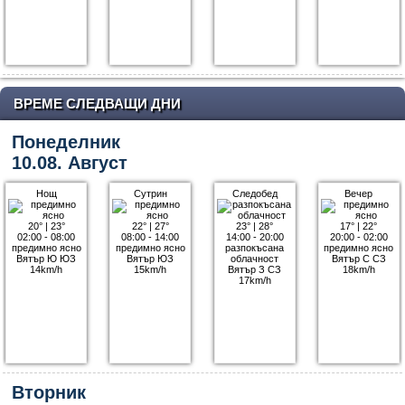
ВРЕМЕ СЛЕДВАЩИ ДНИ
Понеделник
10.08. Август
Нощ
Сутрин
Следобед
Вечер
20°
|
23°
22°
|
27°
23°
|
28°
17°
|
22°
02:00 - 08:00
08:00 - 14:00
14:00 - 20:00
20:00 - 02:00
предимно ясно
предимно ясно
разпокъсана
предимно ясно
Вятър Ю ЮЗ
Вятър ЮЗ
облачност
Вятър С СЗ
14km/h
15km/h
Вятър З СЗ
18km/h
17km/h
Вторник