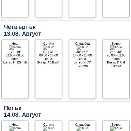
Четвъртък
13.08. Август
Нощ
Сутрин
Следобед
Вечер
17°
|
19°
19°
|
31°
30°
|
32°
24°
|
30°
02:00 - 08:00
08:00 - 14:00
14:00 - 20:00
20:00 - 02:00
ясно
ясно
ясно
ясно
Вятър И 12km/h
Вятър И 11km/h
Вятър И СИ
Вятър И СИ
12km/h
11km/h
Петък
14.08. Август
Нощ
Сутрин
Следобед
Вечер