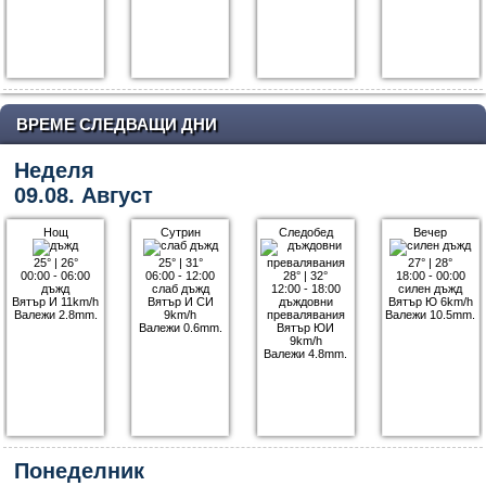
ВРЕМЕ СЛЕДВАЩИ ДНИ
Неделя
09.08. Август
Нощ
Сутрин
Следобед
Вечер
25°
|
26°
25°
|
31°
27°
|
28°
00:00 - 06:00
06:00 - 12:00
28°
|
32°
18:00 - 00:00
дъжд
слаб дъжд
12:00 - 18:00
силен дъжд
Вятър И 11km/h
Вятър И СИ
дъждовни
Вятър Ю 6km/h
Валежи 2.8mm.
9km/h
превалявания
Валежи 10.5mm.
Валежи 0.6mm.
Вятър ЮИ
9km/h
Валежи 4.8mm.
Понеделник