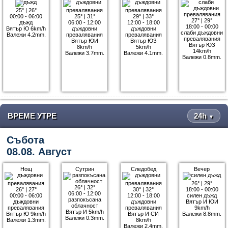
25°
|
26°
00:00 - 06:00
25°
|
31°
29°
|
33°
27°
|
29°
дъжд
06:00 - 12:00
12:00 - 18:00
18:00 - 00:00
Вятър Ю 6km/h
дъждовни
дъждовни
слаби дъждовни
Валежи 4.2mm.
превалявания
превалявания
превалявания
Вятър ЮИ
Вятър ЮЗ
Вятър ЮЗ
8km/h
5km/h
14km/h
Валежи 3.7mm.
Валежи 4.1mm.
Валежи 0.8mm.
ВРЕМЕ УТРЕ
24h
▼
Събота
08.08. Август
Нощ
Сутрин
Следобед
Вечер
26°
|
29°
26°
|
32°
26°
|
27°
30°
|
32°
18:00 - 00:00
06:00 - 12:00
00:00 - 06:00
12:00 - 18:00
силен дъжд
разпокъсана
дъждовни
дъждовни
Вятър И ЮИ
облачност
превалявания
превалявания
9km/h
Вятър И 5km/h
Вятър Ю 9km/h
Вятър И СИ
Валежи 8.8mm.
Валежи 0.3mm.
Валежи 1.3mm.
8km/h
Валежи 2.4mm.