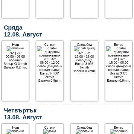
Сряда
12.08. Август
Нощ
Сутрин
Следобед
Вечер
26°
|
27°
32°
|
33°
00:00 - 06:00
12:00 - 18:00
26°
|
32°
28°
|
32°
облачно
слаб дъжд
06:00 - 12:00
18:00 - 00:00
Вятър Ю 3km/h
Вятър З ЮЗ
слаби дъждовни
слаби дъждовни
Валежи 0.2mm.
6km/h
превалявания
превалявания
Валежи 0.7mm.
Вятър И ЮИ
Вятър З СЗ
2km/h
6km/h
Валежи 0.9mm.
Валежи 0.9mm.
Четвъртък
13.08. Август
Нощ
Сутрин
Следобед
Вечер