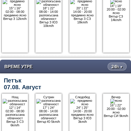
14°
|
18°
15°
|
16°
18°
|
22°
20°
|
22°
20:00 - 02:00
02:00 - 08:00
08:00 - 14:00
14:00 - 20:00
ясно
предимно ясно
разпокъсана
предимно ясно
Вятър СЗ
Вятър З 12km/h
облачност
Вятър З СЗ
14km/h
Вятър З ЮЗ
18km/h
10km/h
ВРЕМЕ УТРЕ
24h
▼
Петък
07.08. Август
Нощ
Сутрин
Следобед
Вечер
16°
|
22°
12°
|
14°
17°
|
24°
24°
|
25°
20:00 - 02:00
02:00 - 08:00
08:00 - 14:00
14:00 - 20:00
ясно
разпокъсана
разпокъсана
предимно ясно
Вятър СИ 9km/h
облачност
облачност
Вятър З ЮЗ
Вятър З СЗ
Вятър Ю 5km/h
3km/h
6km/h