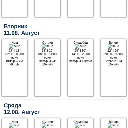
Вторник
11.08. Август
Нощ
Сутрин
Следобед
Вечер
17°
|
18°
18°
|
29°
29°
|
30°
22°
|
29°
02:00 - 08:00
08:00 - 14:00
14:00 - 20:00
20:00 - 02:00
ясно
ясно
ясно
ясно
Вятър С СЗ
Вятър И СИ
Вятър И 13km/h
Вятър И СИ
6km/h
10km/h
15km/h
Сряда
12.08. Август
Нощ
Сутрин
Следобед
Вечер