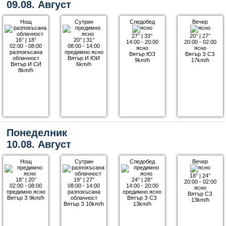
09.08. Август
Нощ
Сутрин
Следобед
Вечер
27°
|
33°
20°
|
27°
16°
|
18°
20°
|
31°
14:00 - 20:00
20:00 - 02:00
02:00 - 08:00
08:00 - 14:00
ясно
ясно
разпокъсана
предимно ясно
Вятър ЮЗ
Вятър З СЗ
облачност
Вятър И ЮИ
9km/h
17km/h
Вятър И СИ
6km/h
8km/h
Понеделник
10.08. Август
Нощ
Сутрин
Следобед
Вечер
18°
|
24°
18°
|
20°
19°
|
27°
24°
|
28°
20:00 - 02:00
02:00 - 08:00
08:00 - 14:00
14:00 - 20:00
ясно
предимно ясно
разпокъсана
предимно ясно
Вятър СЗ
Вятър З 9km/h
облачност
Вятър З СЗ
13km/h
Вятър З 10km/h
13km/h