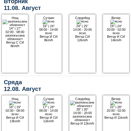
Вторник
11.08. Август
Нощ
Сутрин
Следобед
Вечер
16°
|
24°
24°
|
25°
19°
|
24°
14°
|
17°
08:00 - 14:00
14:00 - 20:00
20:00 - 02:00
02:00 - 08:00
ясно
ясно
ясно
разпокъсана
Вятър И СИ
Вятър СИ
Вятър И СИ
облачност
8km/h
12km/h
14km/h
Вятър С СИ
8km/h
Сряда
12.08. Август
Нощ
Сутрин
Следобед
Вечер
16°
|
19°
17°
|
29°
22°
|
28°
28°
|
30°
02:00 - 08:00
08:00 - 14:00
20:00 - 02:00
14:00 - 20:00
ясно
ясно
ясно
разпокъсана
Вятър И СИ
Вятър И СИ
Вятър И 11km/h
облачност
13km/h
12km/h
Вятър И 12km/h