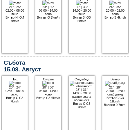
21°
|
25°
23°
|
35°
35°
|
36°
24°
|
35°
02:00 - 08:00
08:00 - 14:00
14:00 - 20:00
20:00 - 02:00
ясно
ясно
ясно
ясно
Вятър И ЮИ
Вятър Ю 7km/h
Вятър З ЮЗ
Вятър З 4km/h
7km/h
5km/h
Събота
15.08. Август
Нощ
Сутрин
Следобед
Вечер
20°
|
24°
20°
|
30°
21°
|
29°
28°
|
31°
02:00 - 08:00
08:00 - 14:00
20:00 - 02:00
14:00 - 20:00
ясно
ясно
слаб дъжд
разпокъсана
Вятър С СЗ
Вятър СЗ 6km/h
Вятър С СЗ
облачност
7km/h
11km/h
Вятър С СЗ
Валежи 0.7mm.
7km/h