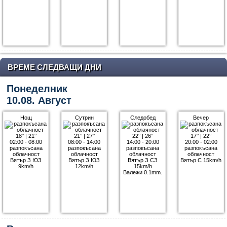
ВРЕМЕ СЛЕДВАЩИ ДНИ
Понеделник
10.08. Август
Нощ
Сутрин
Следобед
Вечер
18°
|
21°
21°
|
27°
22°
|
26°
17°
|
22°
02:00 - 08:00
08:00 - 14:00
14:00 - 20:00
20:00 - 02:00
разпокъсана
разпокъсана
разпокъсана
разпокъсана
облачност
облачност
облачност
облачност
Вятър З ЮЗ
Вятър З ЮЗ
Вятър З СЗ
Вятър С 15km/h
9km/h
12km/h
15km/h
Валежи 0.1mm.