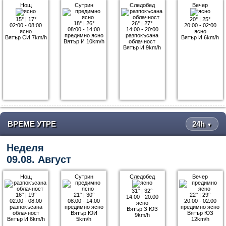
Нощ
Сутрин
Следобед
Вечер
15°
|
17°
20°
|
25°
18°
|
26°
26°
|
27°
02:00 - 08:00
20:00 - 02:00
08:00 - 14:00
14:00 - 20:00
ясно
ясно
предимно ясно
разпокъсана
Вятър СИ 7km/h
Вятър И 6km/h
Вятър И 10km/h
облачност
Вятър И 9km/h
ВРЕМЕ УТРЕ
24h
▼
Неделя
09.08. Август
Нощ
Сутрин
Следобед
Вечер
31°
|
32°
16°
|
19°
21°
|
30°
22°
|
29°
14:00 - 20:00
02:00 - 08:00
08:00 - 14:00
20:00 - 02:00
ясно
разпокъсана
предимно ясно
предимно ясно
Вятър З ЮЗ
облачност
Вятър ЮИ
Вятър ЮЗ
9km/h
Вятър И 6km/h
5km/h
12km/h