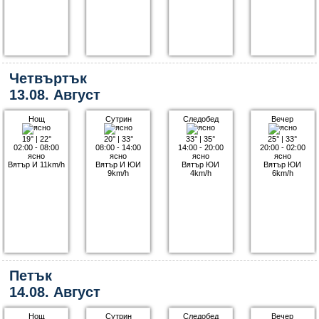
Четвъртък
13.08. Август
Нощ
Сутрин
Следобед
Вечер
19°
|
22°
20°
|
33°
33°
|
35°
25°
|
33°
02:00 - 08:00
08:00 - 14:00
14:00 - 20:00
20:00 - 02:00
ясно
ясно
ясно
ясно
Вятър И 11km/h
Вятър И ЮИ
Вятър ЮИ
Вятър ЮИ
9km/h
4km/h
6km/h
Петък
14.08. Август
Нощ
Сутрин
Следобед
Вечер