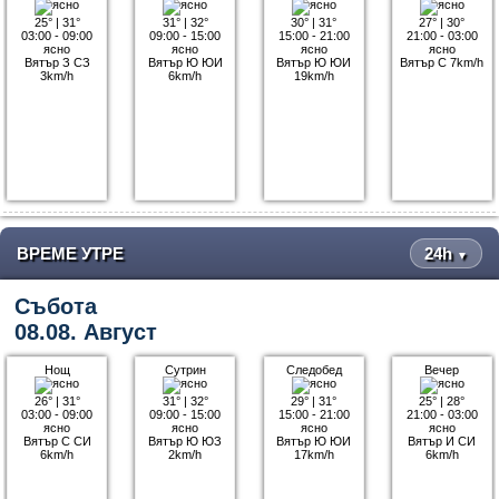
25°
|
31°
31°
|
32°
30°
|
31°
27°
|
30°
03:00 - 09:00
09:00 - 15:00
15:00 - 21:00
21:00 - 03:00
ясно
ясно
ясно
ясно
Вятър З СЗ
Вятър Ю ЮИ
Вятър Ю ЮИ
Вятър С 7km/h
3km/h
6km/h
19km/h
ВРЕМЕ УТРЕ
24h
▼
Събота
08.08. Август
Нощ
Сутрин
Следобед
Вечер
26°
|
31°
31°
|
32°
29°
|
31°
25°
|
28°
03:00 - 09:00
09:00 - 15:00
15:00 - 21:00
21:00 - 03:00
ясно
ясно
ясно
ясно
Вятър С СИ
Вятър Ю ЮЗ
Вятър Ю ЮИ
Вятър И СИ
6km/h
2km/h
17km/h
6km/h