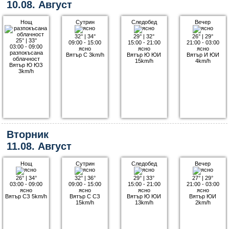
10.08. Август
Нощ
Сутрин
Следобед
Вечер
32°
|
34°
29°
|
32°
26°
|
29°
25°
|
33°
09:00 - 15:00
15:00 - 21:00
21:00 - 03:00
03:00 - 09:00
ясно
ясно
ясно
разпокъсана
Вятър С 3km/h
Вятър Ю ЮИ
Вятър И ЮИ
облачност
15km/h
4km/h
Вятър Ю ЮЗ
3km/h
Вторник
11.08. Август
Нощ
Сутрин
Следобед
Вечер
26°
|
34°
32°
|
36°
29°
|
33°
27°
|
29°
03:00 - 09:00
09:00 - 15:00
15:00 - 21:00
21:00 - 03:00
ясно
ясно
ясно
ясно
Вятър СЗ 5km/h
Вятър С СЗ
Вятър Ю ЮИ
Вятър ЮИ
15km/h
13km/h
2km/h