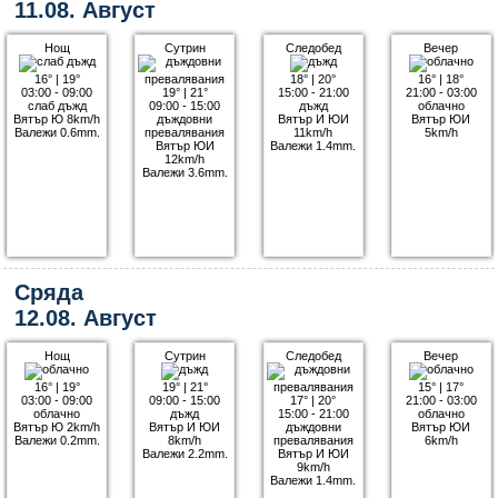
11.08. Август
Нощ
Сутрин
Следобед
Вечер
16°
|
19°
18°
|
20°
16°
|
18°
03:00 - 09:00
19°
|
21°
15:00 - 21:00
21:00 - 03:00
слаб дъжд
09:00 - 15:00
дъжд
облачно
Вятър Ю 8km/h
дъждовни
Вятър И ЮИ
Вятър ЮИ
Валежи 0.6mm.
превалявания
11km/h
5km/h
Вятър ЮИ
Валежи 1.4mm.
12km/h
Валежи 3.6mm.
Сряда
12.08. Август
Нощ
Сутрин
Следобед
Вечер
16°
|
19°
19°
|
21°
15°
|
17°
03:00 - 09:00
09:00 - 15:00
17°
|
20°
21:00 - 03:00
облачно
дъжд
15:00 - 21:00
облачно
Вятър Ю 2km/h
Вятър И ЮИ
дъждовни
Вятър ЮИ
Валежи 0.2mm.
8km/h
превалявания
6km/h
Валежи 2.2mm.
Вятър И ЮИ
9km/h
Валежи 1.4mm.