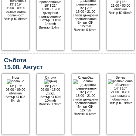
13°
|
15°
13°
|
19°
19°
|
21°
21:00 - 03:00
03:00 - 09:00
15°
|
20°
09:00 - 15:00
облачно
разпокъсана
15:00 - 21:00
дъждовни
Вятър Ю 9km/h
облачност
слаби дъждовни
превалявания
Вятър Ю 8km/h
превалявания
Вятър Ю ЮИ
Вятър ЮИ
14km/h
12km/h
Валежи 1.4mm.
Валежи 0.6mm.
Събота
15.08. Август
Нощ
Сутрин
Следобед
Вечер
13°
|
19°
19°
|
21°
14°
|
16°
03:00 - 09:00
09:00 - 15:00
16°
|
20°
21:00 - 03:00
облачно
дъжд
15:00 - 21:00
разпокъсана
Вятър Ю ЮЗ
Вятър Ю ЮИ
слаби дъждовни
облачност
8km/h
10km/h
превалявания
Вятър Ю 7km/h
Валежи 1.3mm.
Вятър ЮИ
12km/h
Валежи 0.6mm.