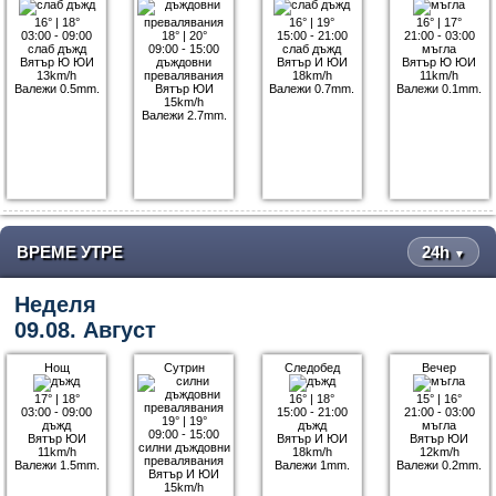
16°
|
18°
16°
|
19°
16°
|
17°
03:00 - 09:00
18°
|
20°
15:00 - 21:00
21:00 - 03:00
слаб дъжд
09:00 - 15:00
слаб дъжд
мъгла
Вятър Ю ЮИ
дъждовни
Вятър И ЮИ
Вятър Ю ЮИ
13km/h
превалявания
18km/h
11km/h
Валежи 0.5mm.
Вятър ЮИ
Валежи 0.7mm.
Валежи 0.1mm.
15km/h
Валежи 2.7mm.
ВРЕМЕ УТРЕ
24h
▼
Неделя
09.08. Август
Нощ
Сутрин
Следобед
Вечер
17°
|
18°
16°
|
18°
15°
|
16°
03:00 - 09:00
15:00 - 21:00
21:00 - 03:00
19°
|
19°
дъжд
дъжд
мъгла
09:00 - 15:00
Вятър ЮИ
Вятър И ЮИ
Вятър ЮИ
силни дъждовни
11km/h
18km/h
12km/h
превалявания
Валежи 1.5mm.
Валежи 1mm.
Валежи 0.2mm.
Вятър И ЮИ
15km/h