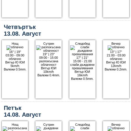
Четвъртък
13.08. Август
Нощ
Сутрин
Следобед
Вечер
16°
|
19°
13°
|
17°
19°
|
23°
03:00 - 09:00
21:00 - 03:00
09:00 - 15:00
17°
|
21°
облачно
облачно
разпокъсана
15:00 - 21:00
Вятър Ю ЮИ
Вятър Ю ЮИ
облачност
слаби дъждовни
5km/h
12km/h
Вятър ЮИ
превалявания
Валежи 0.5mm.
Валежи 0.2mm.
10km/h
Вятър ЮИ
Валежи 0.4mm.
16km/h
Валежи 0.5mm.
Петък
14.08. Август
Нощ
Сутрин
Следобед
Вечер