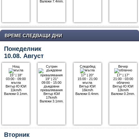
Валежи 7.4mm.
ВРЕМЕ СЛЕДВАЩИ ДНИ
Понеделник
10.08. Август
Нощ
Сутрин
Следобед
Вечер
15°
|
18°
17°
|
20°
17°
|
17°
03:00 - 09:00
19°
|
21°
15:00 - 21:00
21:00 - 03:00
мъгла
09:00 - 15:00
мъгла
облачно
Вятър Ю ЮИ
дъждовни
Вятър ЮИ
Вятър Ю ЮИ
11km/h
превалявания
16km/h
12km/h
Валежи 0.1mm.
Вятър ЮИ
Валежи 0.4mm.
Валежи 0.2mm.
17km/h
Валежи 3.1mm.
Вторник