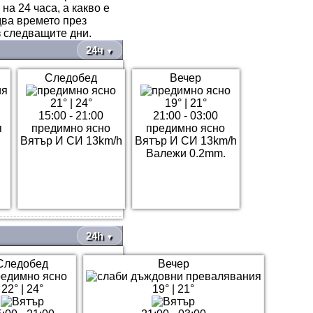
а 24 часа, а какво е
два времето през
 следващите дни.
24ч
▼
Следобед
Вечер
21°
|
24°
19°
|
21°
15:00 - 21:00
21:00 - 03:00
я
предимно ясно
предимно ясно
Вятър И СИ 13km/h
Вятър И СИ 13km/h
Валежи 0.2mm.
24h
▼
Следобед
Вечер
22°
|
24°
19°
|
21°