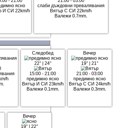
:00 - 21:00
21:00 - 03:00
едимно ясно
слаби дъждовни превалявания
р И СИ 22km/h
Вятър С СИ 22km/h
Валежи 0.7mm.
Следобед
Вечер
22°
|
24°
19°
|
21°
0
явания
15:00 - 21:00
21:00 - 03:00
km/h
предимно ясно
предимно ясно
m.
Вятър И СИ 23km/h
Вятър С СИ 24km/h
Валежи 0.1mm.
Валежи 0.3mm.
Вечер
19°
|
22°