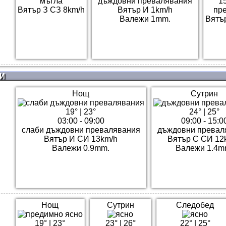
мъгла
дъждовни превалявания
15
Вятър З СЗ 8km/h
Вятър И 1km/h
пр
Валежи 1mm.
Вятъ
И
Нощ
Сутрин
19°
|
23°
24°
|
25°
03:00 - 09:00
09:00 - 15:0
слаби дъждовни превалявания
дъждовни превал
Вятър И СИ 13km/h
Вятър С СИ 12
Валежи 0.9mm.
Валежи 1.4m
Нощ
Сутрин
Следобед
19°
|
23°
23°
|
26°
22°
|
25°