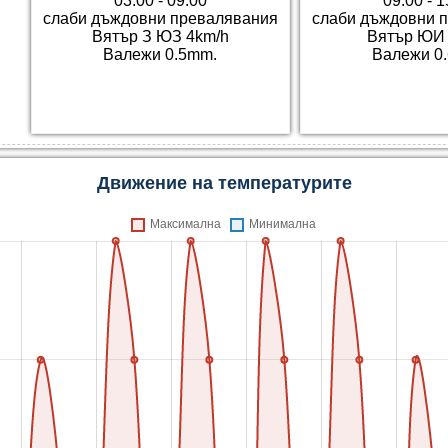
03:00 - 09:00
09:00 - 1
слаби дъждовни превалявания
слаби дъждовни 
Вятър З ЮЗ 4km/h
Вятър ЮИ 
Валежи 0.5mm.
Валежи 0
Движение на температурите