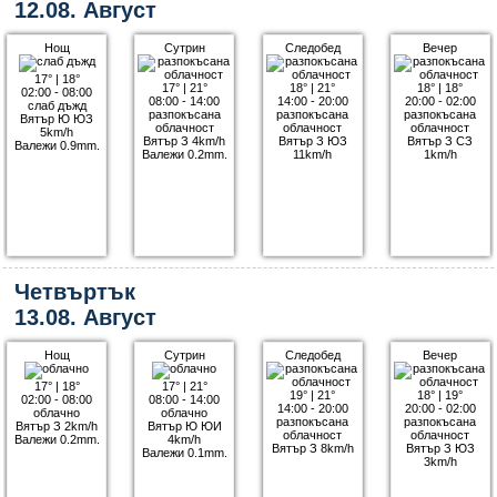
12.08. Август
Нощ
Сутрин
Следобед
Вечер
17°
|
18°
17°
|
21°
18°
|
21°
18°
|
18°
02:00 - 08:00
08:00 - 14:00
14:00 - 20:00
20:00 - 02:00
слаб дъжд
разпокъсана
разпокъсана
разпокъсана
Вятър Ю ЮЗ
облачност
облачност
облачност
5km/h
Вятър З 4km/h
Вятър З ЮЗ
Вятър З СЗ
Валежи 0.9mm.
Валежи 0.2mm.
11km/h
1km/h
Четвъртък
13.08. Август
Нощ
Сутрин
Следобед
Вечер
17°
|
18°
17°
|
21°
19°
|
21°
18°
|
19°
02:00 - 08:00
08:00 - 14:00
14:00 - 20:00
20:00 - 02:00
облачно
облачно
разпокъсана
разпокъсана
Вятър З 2km/h
Вятър Ю ЮИ
облачност
облачност
Валежи 0.2mm.
4km/h
Вятър З 8km/h
Вятър З ЮЗ
Валежи 0.1mm.
3km/h