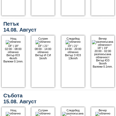
Петък
14.08. Август
Нощ
Сутрин
Следобед
Вечер
18°
|
18°
18°
|
21°
19°
|
21°
18°
|
19°
02:00 - 08:00
08:00 - 14:00
14:00 - 20:00
20:00 - 02:00
облачно
облачно
облачно
разпокъсана
Вятър ЮЗ
Вятър И СИ
Вятър З ЮЗ
облачност
4km/h
1km/h
13km/h
Вятър ЮЗ
Валежи 0.1mm.
5km/h
Валежи 0.1mm.
Събота
15.08. Август
Нощ
Сутрин
Следобед
Вечер