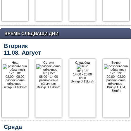
ВРЕМЕ СЛЕДВАЩИ ДНИ
Вторник
11.08. Август
Нощ
Сутрин
Следобед
Вечер
19°
|
22°
17°
|
18°
18°
|
22°
17°
|
19°
14:00 - 20:00
02:00 - 08:00
08:00 - 14:00
20:00 - 02:00
ясно
разпокъсана
разпокъсана
разпокъсана
Вятър З 15km/h
облачност
облачност
облачност
Вятър Ю 10km/h
Вятър З 17km/h
Вятър С СИ
5km/h
Сряда