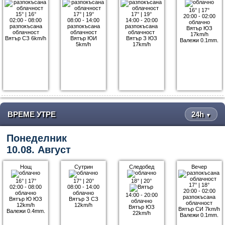
16°
|
17°
15°
|
16°
17°
|
19°
17°
|
19°
20:00 - 02:00
02:00 - 08:00
08:00 - 14:00
14:00 - 20:00
облачно
разпокъсана
разпокъсана
разпокъсана
Вятър ЮЗ
облачност
облачност
облачност
17km/h
Вятър СЗ 6km/h
Вятър ЮИ
Вятър З ЮЗ
Валежи 0.1mm.
5km/h
17km/h
ВРЕМЕ УТРЕ
24h
▼
Понеделник
10.08. Август
Нощ
Сутрин
Следобед
Вечер
16°
|
17°
17°
|
20°
18°
|
20°
17°
|
18°
02:00 - 08:00
08:00 - 14:00
20:00 - 02:00
облачно
облачно
14:00 - 20:00
разпокъсана
Вятър Ю ЮЗ
Вятър З СЗ
облачно
облачност
12km/h
12km/h
Вятър ЮЗ
Вятър СИ 7km/h
Валежи 0.4mm.
22km/h
Валежи 0.1mm.