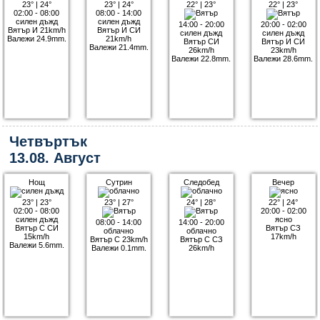
23°
|
24°
23°
|
24°
22°
|
23°
22°
|
23°
02:00 - 08:00
08:00 - 14:00
силен дъжд
силен дъжд
14:00 - 20:00
20:00 - 02:00
Вятър И 21km/h
Вятър И СИ
силен дъжд
силен дъжд
Валежи 24.9mm.
21km/h
Вятър СИ
Вятър И СИ
Валежи 21.4mm.
26km/h
23km/h
Валежи 22.8mm.
Валежи 28.6mm.
Четвъртък
13.08. Август
Нощ
Сутрин
Следобед
Вечер
23°
|
23°
23°
|
27°
24°
|
28°
22°
|
24°
02:00 - 08:00
20:00 - 02:00
силен дъжд
ясно
08:00 - 14:00
14:00 - 20:00
Вятър С СИ
Вятър СЗ
облачно
облачно
15km/h
17km/h
Вятър С 23km/h
Вятър С СЗ
Валежи 5.6mm.
Валежи 0.1mm.
26km/h