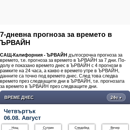
7-дневна прогноза за времето в
ЪРВАЙН
САЩ-Калифорния - ЪРВАЙН
дългосрочна прогноза за
времето, т.е. прогноза за времето в ЪРВАЙН за 7 дни. По-
долу е показано времето днес в ЪРВАЙН с 4 прогнози в
рамките на 24 часа, а какво е времето утре в ЪРВАЙН,
данните са точно под времето днес. След това следва
времето през следващите дни в ЪРВАЙН, т.е. прогнозата
за времето в ЪРВАЙН през следващите дни.
ВРЕМЕ ДНЕС
24ч
▼
Четвъртък
06.08. Август
Нощ
Сутрин
Следобед
Вечер