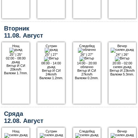
Вторник
11.08. Август
Нощ
Сутрин
Следобед
Вечер
25°
|
25°
25°
|
27°
26°
|
27°
24°
|
26°
02:00 - 08:00
дъжд
08:00 - 14:00
14:00 - 20:00
20:00 - 02:00
Вятър И СИ
дъжд
облачно
силен дъжд
20km/h
Вятър И СИ
Вятър И СИ
Вятър И 23km/h
Валежи 1.7mm.
24km/h
27km/h
Валежи 5.3mm.
Валежи 1.2mm.
Валежи 0.2mm.
Сряда
12.08. Август
Нощ
Сутрин
Следобед
Вечер