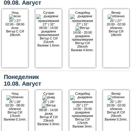
09.08. Август
Нощ
Сутрин
Следобед
Вечер
25°
|
27°
25°
|
27°
02:00 - 08:00
27°
|
32°
27°
|
31°
20:00 - 02:00
ясно
08:00 - 14:00
облачно
Вятър С СИ
дъждовни
Вятър СИ
14:00 - 20:00
18km/h
превалявания
18km/h
дъждовни
Вятър С СИ
превалявания
21km/h
Вятър СИ
Валежи 1.6mm.
25km/h
Валежи 4.6mm.
Понеделник
10.08. Август
Нощ
Сутрин
Следобед
Вечер
25°
|
26°
25°
|
28°
25°
|
25°
02:00 - 08:00
25°
|
27°
20:00 - 02:00
облачно
14:00 - 20:00
облачно
08:00 - 14:00
Вятър СИ
дъждовни
Вятър И СИ
дъжд
17km/h
превалявания
20km/h
Вятър И СИ
Валежи 0.1mm.
Вятър СИ
Валежи 0.2mm.
23km/h
17km/h
Валежи 3.3mm.
Валежи 3mm.