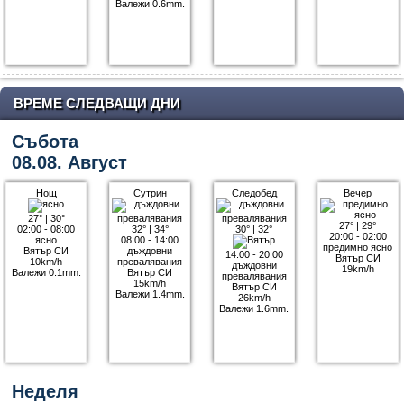
Валежи 0.6mm.
ВРЕМЕ СЛЕДВАЩИ ДНИ
Събота
08.08. Август
Нощ
Сутрин
Следобед
Вечер
27°
|
30°
27°
|
29°
02:00 - 08:00
32°
|
34°
30°
|
32°
20:00 - 02:00
ясно
08:00 - 14:00
предимно ясно
Вятър СИ
дъждовни
14:00 - 20:00
Вятър СИ
10km/h
превалявания
дъждовни
19km/h
Валежи 0.1mm.
Вятър СИ
превалявания
15km/h
Вятър СИ
Валежи 1.4mm.
26km/h
Валежи 1.6mm.
Неделя