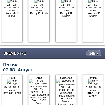
25°
|
28°
30°
|
35°
31°
|
35°
27°
|
31°
02:00 - 08:00
08:00 - 14:00
14:00 - 20:00
20:00 - 02:00
ясно
ясно
ясно
ясно
Вятър И СИ
Вятър И 6km/h
Вятър СИ
Вятър И СИ
8km/h
13km/h
12km/h
ВРЕМЕ УТРЕ
24h
▼
Петък
07.08. Август
Нощ
Сутрин
Следобед
Вечер
26°
|
30°
27°
|
30°
02:00 - 08:00
31°
|
34°
20:00 - 02:00
31°
|
35°
ясно
14:00 - 20:00
ясно
08:00 - 14:00
Вятър И 5km/h
дъждовни
Вятър И СИ
слаби дъждовни
превалявания
13km/h
превалявания
Вятър И СИ
Вятър С СИ
18km/h
7km/h
Валежи 1.5mm.