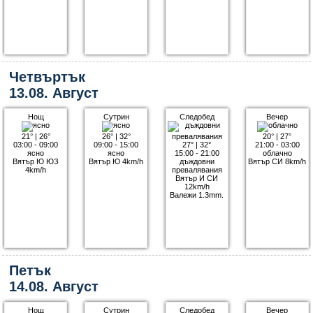
Четвъртък
13.08. Август
Нощ
Сутрин
Следобед
Вечер
21°
|
26°
26°
|
32°
20°
|
27°
03:00 - 09:00
09:00 - 15:00
27°
|
32°
21:00 - 03:00
ясно
ясно
15:00 - 21:00
облачно
Вятър Ю ЮЗ
Вятър Ю 4km/h
дъждовни
Вятър СИ 8km/h
4km/h
превалявания
Вятър И СИ
12km/h
Валежи 1.3mm.
Петък
14.08. Август
Нощ
Сутрин
Следобед
Вечер