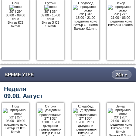
Нощ
Сутрин
Следобед
Вечер
20°
|
29°
30°
|
33°
29°
|
34°
23°
|
27°
03:00 - 09:00
09:00 - 15:00
15:00 - 21:00
21:00 - 03:00
ясно
ясно
предимно ясно
предимно ясно
Вятър ЮЗ
Вятър З СЗ
Вятър С 11km/h
Вятър И 13km/h
6km/h
13km/h
Валежи 0.1mm.
ВРЕМЕ УТРЕ
24h
▼
Неделя
09.08. Август
Нощ
Сутрин
Следобед
Вечер
22°
|
27°
23°
|
26°
27°
|
32°
27°
|
30°
03:00 - 09:00
21:00 - 03:00
09:00 - 15:00
15:00 - 21:00
предимно ясно
предимно ясно
дъждовни
дъждовни
Вятър Ю ЮЗ
Вятър С СИ
превалявания
превалявания
6km/h
8km/h
Вятър И ЮИ
Вятър СИ
Валежи 0.3mm.