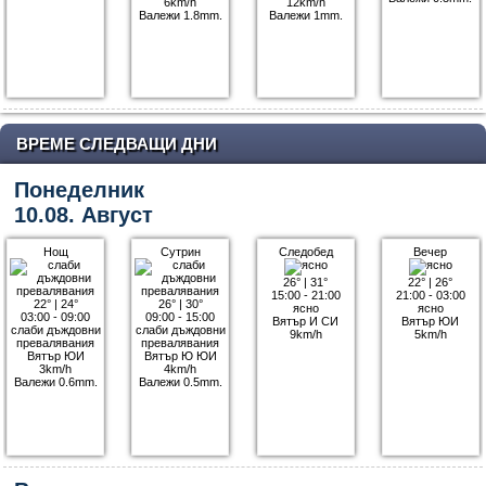
6km/h
12km/h
Валежи 1.8mm.
Валежи 1mm.
ВРЕМЕ СЛЕДВАЩИ ДНИ
Понеделник
10.08. Август
Нощ
Сутрин
Следобед
Вечер
26°
|
31°
22°
|
26°
15:00 - 21:00
21:00 - 03:00
22°
|
24°
26°
|
30°
ясно
ясно
03:00 - 09:00
09:00 - 15:00
Вятър И СИ
Вятър ЮИ
слаби дъждовни
слаби дъждовни
9km/h
5km/h
превалявания
превалявания
Вятър ЮИ
Вятър Ю ЮИ
3km/h
4km/h
Валежи 0.6mm.
Валежи 0.5mm.