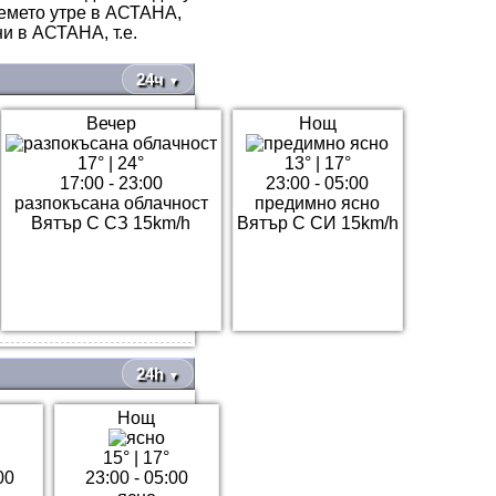
ремето утре в АСТАНА,
и в АСТАНА, т.е.
24ч
▼
Вечер
Нощ
17°
|
24°
13°
|
17°
17:00 - 23:00
23:00 - 05:00
разпокъсана облачност
предимно ясно
Вятър С СЗ 15km/h
Вятър С СИ 15km/h
24h
▼
Нощ
15°
|
17°
00
23:00 - 05:00