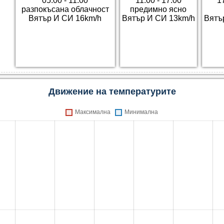
05:00 - 11:00
11:00 - 17:00
1
разпокъсана облачност
предимно ясно
Вятър И СИ 16km/h
Вятър И СИ 13km/h
Вятъ
Движение на температурите