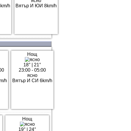
ясно
5km/h
Вятър И ЮИ 8km/h
Нощ
18°
|
21°
00
23:00 - 05:00
ясно
m/h
Вятър И СИ 6km/h
Нощ
19°
|
24°