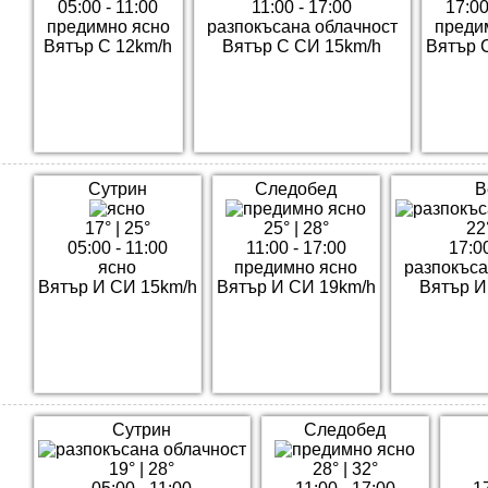
05:00 - 11:00
11:00 - 17:00
17:00
предимно ясно
разпокъсана облачност
преди
Вятър С 12km/h
Вятър С СИ 15km/h
Вятър 
Сутрин
Следобед
В
17°
|
25°
25°
|
28°
22
05:00 - 11:00
11:00 - 17:00
17:00
ясно
предимно ясно
разпокъса
Вятър И СИ 15km/h
Вятър И СИ 19km/h
Вятър И
Сутрин
Следобед
19°
|
28°
28°
|
32°