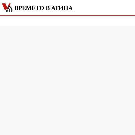
ВРЕМЕТО В АТИНА