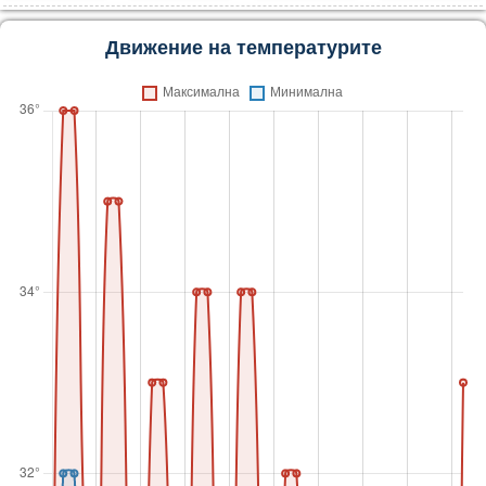
Движение на температурите