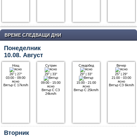
ВРЕМЕ СЛЕДВАЩИ ДНИ
Понеделник
10.08. Август
Нощ
Сутрин
Следобед
Вечер
26°
|
27°
29°
|
33°
29°
|
33°
25°
|
29°
03:00 - 09:00
21:00 - 03:00
ясно
ясно
09:00 - 15:00
15:00 - 21:00
Вятър С 17km/h
Вятър СЗ 6km/h
ясно
ясно
Вятър С СЗ
Вятър С 25km/h
24km/h
Вторник