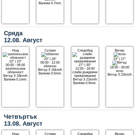
Валежи 0.7mm.
Сряда
12.08. Август
Нощ
Сутрин
Следобед
Вечер
23°
|
28°
23°
|
27°
22°
|
23°
06:00 - 12:00
00:00 - 06:00
27°
|
30°
облачно
18:00 - 00:00
разпокъсана
12:00 - 18:00
Вятър З 15km/h
ясно
облачност
слаби дъждовни
Валежи 0.5mm.
Вятър З 22km/h
Вятър З 18km/h
превалявания
Валежи 0.1mm.
Вятър З 21km/h
Валежи 0.9mm.
Четвъртък
13.08. Август
Нощ
Сутрин
Следобед
Вечер