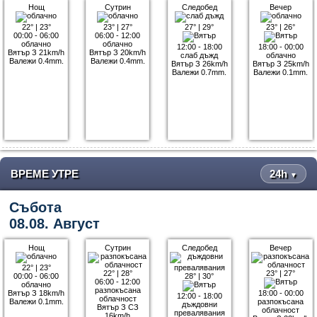
Нощ
Сутрин
Следобед
Вечер
22°
|
23°
23°
|
27°
27°
|
29°
23°
|
26°
00:00 - 06:00
06:00 - 12:00
облачно
облачно
12:00 - 18:00
18:00 - 00:00
Вятър З 21km/h
Вятър З 20km/h
слаб дъжд
облачно
Валежи 0.4mm.
Валежи 0.4mm.
Вятър З 26km/h
Вятър З 25km/h
Валежи 0.7mm.
Валежи 0.1mm.
ВРЕМЕ УТРЕ
24h
▼
Събота
08.08. Август
Нощ
Сутрин
Следобед
Вечер
22°
|
23°
22°
|
28°
23°
|
27°
00:00 - 06:00
28°
|
30°
06:00 - 12:00
облачно
разпокъсана
Вятър З 18km/h
18:00 - 00:00
12:00 - 18:00
облачност
Валежи 0.1mm.
разпокъсана
дъждовни
Вятър З СЗ
облачност
превалявания
16km/h