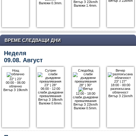
Вятър З 22km/h
Вятър З 22km/h
Валежи 0.3mm.
Валежи 1.4mm.
ВРЕМЕ СЛЕДВАЩИ ДНИ
Неделя
09.08. Август
Нощ
Сутрин
Следобед
Вечер
22°
|
23°
23°
|
27°
00:00 - 06:00
23°
|
28°
28°
|
30°
18:00 - 00:00
облачно
06:00 - 12:00
разпокъсана
Вятър З 19km/h
слаби дъждовни
облачност
12:00 - 18:00
превалявания
Вятър З 21km/h
слаби дъждовни
Вятър З 18km/h
превалявания
Валежи 0.6mm.
Вятър З 22km/h
Валежи 0.5mm.