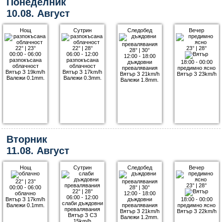
Понеделник
10.08. Август
Нощ
Сутрин
Следобед
Вечер
22°
|
23°
22°
|
28°
23°
|
28°
28°
|
30°
00:00 - 06:00
06:00 - 12:00
12:00 - 18:00
разпокъсана
разпокъсана
дъждовни
18:00 - 00:00
облачност
облачност
превалявания
предимно ясно
Вятър З 19km/h
Вятър З 17km/h
Вятър З 21km/h
Вятър З 23km/h
Валежи 0.1mm.
Валежи 0.3mm.
Валежи 1.8mm.
Вторник
11.08. Август
Нощ
Сутрин
Следобед
Вечер
22°
|
23°
23°
|
28°
00:00 - 06:00
28°
|
30°
22°
|
28°
облачно
12:00 - 18:00
06:00 - 12:00
Вятър З 17km/h
дъждовни
18:00 - 00:00
слаби дъждовни
Валежи 0.1mm.
превалявания
предимно ясно
превалявания
Вятър З 21km/h
Вятър З 22km/h
Вятър З СЗ
Валежи 1.2mm.
15km/h