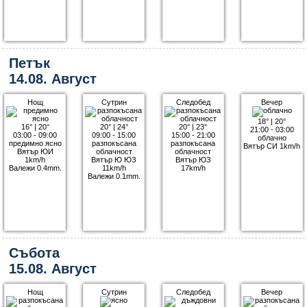
Петък
14.08. Август
Нощ
Сутрин
Следобед
Вечер
18°
|
20°
16°
|
20°
20°
|
24°
20°
|
23°
21:00 - 03:00
03:00 - 09:00
09:00 - 15:00
15:00 - 21:00
облачно
предимно ясно
разпокъсана
разпокъсана
Вятър СИ 1km/h
Вятър ЮИ
облачност
облачност
1km/h
Вятър Ю ЮЗ
Вятър ЮЗ
Валежи 0.4mm.
11km/h
17km/h
Валежи 0.1mm.
Събота
15.08. Август
Нощ
Сутрин
Следобед
Вечер