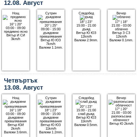
12.08. Август
Нощ
Сутрин
Следобед
Вечер
18°
|
23°
17°
|
18°
16°
|
20°
20°
|
25°
15:00 - 21:00
21:00 - 03:00
03:00 - 09:00
09:00 - 15:00
дъжд
облачно
предимно ясно
дъждовни
Вятър Ю ЮЗ
Вятър З СЗ
Вятър И СИ
превалявания
12km/h
12km/h
3km/h
Вятър Ю ЮЗ
Валежи 2.9mm.
Валежи 0.1mm.
7km/h
Валежи 1.1mm.
Четвъртък
13.08. Август
Нощ
Сутрин
Следобед
Вечер
20°
|
23°
17°
|
20°
16°
|
18°
18°
|
23°
15:00 - 21:00
21:00 - 03:00
03:00 - 09:00
09:00 - 15:00
слаб дъжд
разпокъсана
дъждовни
дъждовни
Вятър Ю ЮЗ
облачност
превалявания
превалявания
11km/h
Вятър Ю 2km/h
Вятър ЮИ
Вятър Ю ЮЗ
Валежи 0.5mm.
2km/h
11km/h
Валежи 3.6mm.
Валежи 1.2mm.