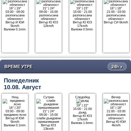
16°
|
19°
21°
|
24°
19°
|
23°
16°
|
18°
03:00 - 09:00
09:00 - 15:00
15:00 - 21:00
21:00 - 03:00
разпокъсана
разпокъсана
разпокъсана
разпокъсана
облачност
облачност
облачност
облачност
Вятър И ЮИ
Вятър Ю ЮЗ
Вятър Ю ЮЗ
Вятър СИ 6km/h
5km/h
12km/h
17km/h
Валежи 0.1mm.
Валежи 0.5mm.
ВРЕМЕ УТРЕ
24h
▼
Понеделник
10.08. Август
Нощ
Сутрин
Следобед
Вечер
19°
|
22°
16°
|
20°
16°
|
18°
15:00 - 21:00
03:00 - 09:00
21°
|
24°
21:00 - 03:00
дъжд
предимно ясно
09:00 - 15:00
разпокъсана
Вятър Ю ЮЗ
Вятър И ЮИ
слаби дъждовни
облачност
17km/h
5km/h
превалявания
Вятър Ю ЮИ
Валежи 1.6mm.
Валежи 0.1mm.
Вятър ЮЗ
4km/h
13km/h