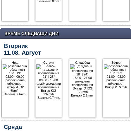
Валежи 0.8mm.
ВРЕМЕ СЛЕДВАЩИ ДНИ
Вторник
11.08. Август
Нощ
Сутрин
Следобед
Вечер
15°
|
19°
16°
|
17°
18°
|
24°
03:00 - 09:00
21°
|
25°
21:00 - 03:00
15:00 - 21:00
разпокъсана
09:00 - 15:00
разпокъсана
дъждовни
облачност
слаби дъждовни
облачност
превалявания
Вятър И ЮИ
превалявания
Вятър И 7km/h
Вятър Ю ЮЗ
6km/h
Вятър ЮЗ
17km/h
Валежи 0.1mm.
13km/h
Валежи 2.1mm.
Валежи 0.7mm.
Сряда