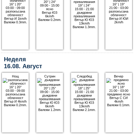
20°
|
24°
16°
|
20°
16°
|
19°
09:00 - 15:00
19°
|
24°
03:00 - 09:00
21:00 - 03:00
ясно
15:00 - 21:00
разпокъсана
разпокъсана
Вятър ЮЗ
дъждовни
облачност
облачност
6km/h
превалявания
Вятър И 1km/h
Вятър И ЮИ
Валежи 0.2mm.
Вятър Ю ЮЗ
Валежи 0.3mm.
2km/h
13km/h
Валежи 1.3mm.
Неделя
16.08. Август
Нощ
Сутрин
Следобед
Вечер
16°
|
20°
16°
|
18°
20°
|
25°
18°
|
25°
03:00 - 09:00
21:00 - 03:00
09:00 - 15:00
15:00 - 21:00
разпокъсана
предимно ясно
дъждовни
дъждовни
облачност
Вятър С СИ
превалявания
превалявания
Вятър И 4km/h
4km/h
Вятър Ю ЮЗ
Вятър Ю ЮЗ
Валежи 0.2mm.
Валежи 0.1mm.
6km/h
13km/h
Валежи 1.2mm.
Валежи 2.1mm.