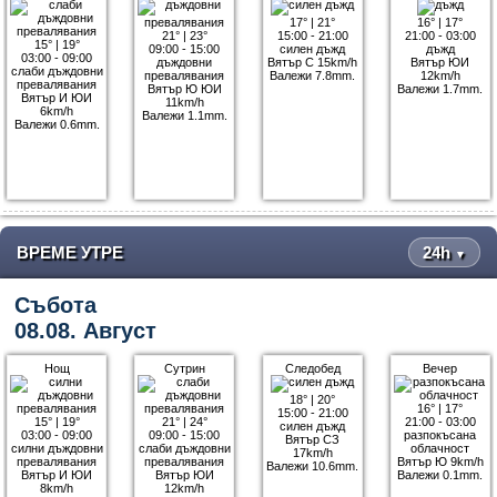
17°
|
21°
16°
|
17°
21°
|
23°
15:00 - 21:00
21:00 - 03:00
15°
|
19°
09:00 - 15:00
силен дъжд
дъжд
03:00 - 09:00
дъждовни
Вятър С 15km/h
Вятър ЮИ
слаби дъждовни
превалявания
Валежи 7.8mm.
12km/h
превалявания
Вятър Ю ЮИ
Валежи 1.7mm.
Вятър И ЮИ
11km/h
6km/h
Валежи 1.1mm.
Валежи 0.6mm.
ВРЕМЕ УТРЕ
24h
▼
Събота
08.08. Август
Нощ
Сутрин
Следобед
Вечер
18°
|
20°
16°
|
17°
15:00 - 21:00
15°
|
19°
21°
|
24°
21:00 - 03:00
силен дъжд
03:00 - 09:00
09:00 - 15:00
разпокъсана
Вятър СЗ
силни дъждовни
слаби дъждовни
облачност
17km/h
превалявания
превалявания
Вятър Ю 9km/h
Валежи 10.6mm.
Вятър И ЮИ
Вятър ЮИ
Валежи 0.1mm.
8km/h
12km/h