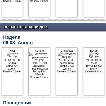
Валежи 8.2mm.
Валежи 0.9mm.
ВРЕМЕ СЛЕДВАЩИ ДНИ
Неделя
09.08. Август
Нощ
Сутрин
Следобед
Вечер
16°
|
19°
18°
|
20°
16°
|
17°
03:00 - 09:00
21°
|
24°
15:00 - 21:00
21:00 - 03:00
мъгла
09:00 - 15:00
силен дъжд
дъжд
Вятър ЮИ
дъждовни
Вятър С СЗ
Вятър Ю ЮЗ
11km/h
превалявания
19km/h
10km/h
Валежи 0.1mm.
Вятър ЮИ
Валежи 10.2mm.
Валежи 4.2mm.
10km/h
Валежи 1.7mm.
Понеделник