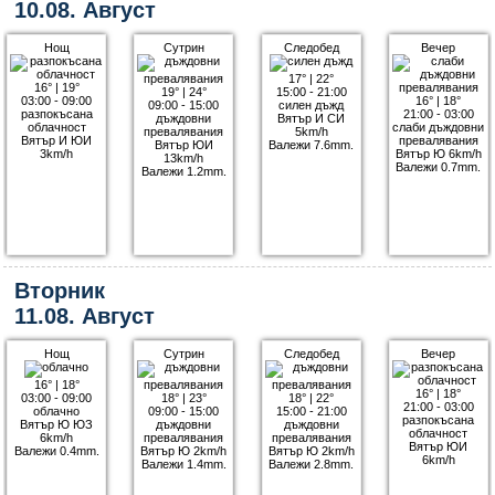
10.08. Август
Нощ
Сутрин
Следобед
Вечер
17°
|
22°
16°
|
19°
19°
|
24°
15:00 - 21:00
03:00 - 09:00
16°
|
18°
09:00 - 15:00
силен дъжд
разпокъсана
21:00 - 03:00
дъждовни
Вятър И СИ
облачност
слаби дъждовни
превалявания
5km/h
Вятър И ЮИ
превалявания
Вятър ЮИ
Валежи 7.6mm.
3km/h
Вятър Ю 6km/h
13km/h
Валежи 0.7mm.
Валежи 1.2mm.
Вторник
11.08. Август
Нощ
Сутрин
Следобед
Вечер
16°
|
18°
16°
|
18°
03:00 - 09:00
18°
|
23°
18°
|
22°
21:00 - 03:00
облачно
09:00 - 15:00
15:00 - 21:00
разпокъсана
Вятър Ю ЮЗ
дъждовни
дъждовни
облачност
6km/h
превалявания
превалявания
Вятър ЮИ
Валежи 0.4mm.
Вятър Ю 2km/h
Вятър Ю 2km/h
6km/h
Валежи 1.4mm.
Валежи 2.8mm.