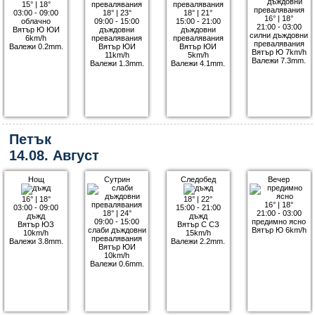
15°
|
18°
03:00 - 09:00
18°
|
23°
18°
|
21°
16°
|
18°
облачно
09:00 - 15:00
15:00 - 21:00
21:00 - 03:00
Вятър Ю ЮИ
дъждовни
дъждовни
силни дъждовни
6km/h
превалявания
превалявания
превалявания
Валежи 0.2mm.
Вятър ЮИ
Вятър ЮИ
Вятър Ю 7km/h
11km/h
5km/h
Валежи 7.3mm.
Валежи 1.3mm.
Валежи 4.1mm.
Петък
14.08. Август
Нощ
Сутрин
Следобед
Вечер
16°
|
18°
18°
|
22°
16°
|
18°
03:00 - 09:00
15:00 - 21:00
18°
|
24°
21:00 - 03:00
дъжд
дъжд
09:00 - 15:00
предимно ясно
Вятър ЮЗ
Вятър С СЗ
слаби дъждовни
Вятър Ю 6km/h
10km/h
15km/h
превалявания
Валежи 3.8mm.
Валежи 2.2mm.
Вятър ЮИ
10km/h
Валежи 0.6mm.