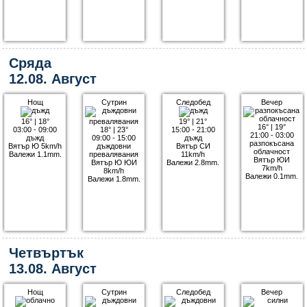
Сряда
12.08. Август
Нощ
Сутрин
Следобед
Вечер
16°
|
18°
19°
|
21°
16°
|
19°
03:00 - 09:00
18°
|
23°
15:00 - 21:00
21:00 - 03:00
дъжд
09:00 - 15:00
дъжд
разпокъсана
Вятър Ю 5km/h
дъждовни
Вятър СИ
облачност
Валежи 1.1mm.
превалявания
11km/h
Вятър ЮИ
Вятър Ю ЮИ
Валежи 2.8mm.
7km/h
8km/h
Валежи 0.1mm.
Валежи 1.8mm.
Четвъртък
13.08. Август
Нощ
Сутрин
Следобед
Вечер