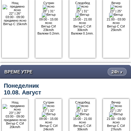
Нощ
Сутрин
Следобед
Вечер
28°
|
31°
25°
|
31°
23°
|
25°
22°
|
26°
03:00 - 09:00
09:00 - 15:00
15:00 - 21:00
21:00 - 03:00
предимно ясно
ясно
ясно
ясно
Вятър С 15km/h
Вятър СИ
Вятър С СИ
Вятър С СИ
23km/h
30km/h
25km/h
Валежи 0.2mm.
Валежи 0.1mm.
ВРЕМЕ УТРЕ
24h
▼
Понеделник
10.08. Август
Нощ
Сутрин
Следобед
Вечер
27°
|
32°
25°
|
32°
22°
|
25°
23°
|
26°
03:00 - 09:00
09:00 - 15:00
15:00 - 21:00
21:00 - 03:00
предимно ясно
ясно
ясно
ясно
Вятър С СИ
Вятър С СИ
Вятър С СИ
Вятър С СИ
20km/h
24km/h
30km/h
27km/h