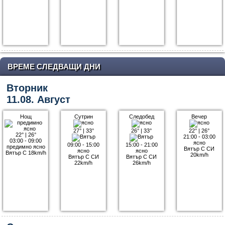
ВРЕМЕ СЛЕДВАЩИ ДНИ
Вторник
11.08. Август
Нощ
Сутрин
Следобед
Вечер
27°
|
33°
26°
|
33°
22°
|
26°
22°
|
26°
21:00 - 03:00
03:00 - 09:00
ясно
09:00 - 15:00
15:00 - 21:00
предимно ясно
Вятър С СИ
ясно
ясно
Вятър С 18km/h
20km/h
Вятър С СИ
Вятър С СИ
22km/h
26km/h