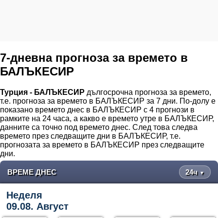
7-дневна прогноза за времето в
БАЛЪКЕСИР
Турция - БАЛЪКЕСИР
дългосрочна прогноза за времето,
т.е. прогноза за времето в БАЛЪКЕСИР за 7 дни. По-долу е
показано времето днес в БАЛЪКЕСИР с 4 прогнози в
рамките на 24 часа, а какво е времето утре в БАЛЪКЕСИР,
данните са точно под времето днес. След това следва
времето през следващите дни в БАЛЪКЕСИР, т.е.
прогнозата за времето в БАЛЪКЕСИР през следващите
дни.
ВРЕМЕ ДНЕС
24ч
▼
Неделя
09.08. Август