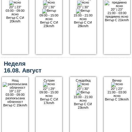
20°
|
23°
23°
|
30°
23°
|
30°
20°
|
23°
03:00 - 09:00
21:00 - 03:00
ясно
09:00 - 15:00
15:00 - 21:00
предимно ясно
Вятър С СИ
ясно
ясно
Вятър С 21km/h
20km/h
Вятър С СИ
Вятър С СИ
23km/h
28km/h
Неделя
16.08. Август
Нощ
Сутрин
Следобед
Вечер
22°
|
29°
23°
|
30°
20°
|
23°
19°
|
22°
09:00 - 15:00
21:00 - 03:00
03:00 - 09:00
ясно
ясно
15:00 - 21:00
разпокъсана
Вятър С СИ
Вятър С 19km/h
ясно
облачност
17km/h
Вятър С СИ
Вятър С 15km/h
23km/h