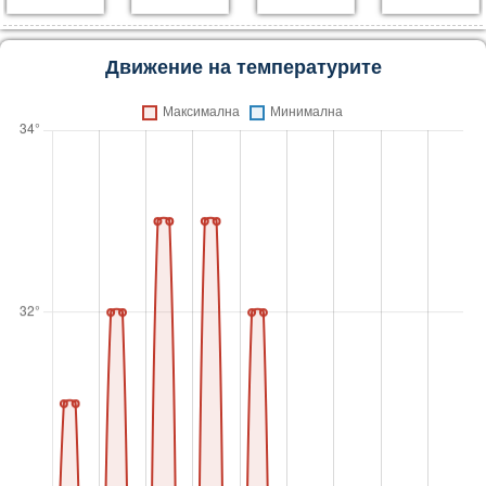
Движение на температурите