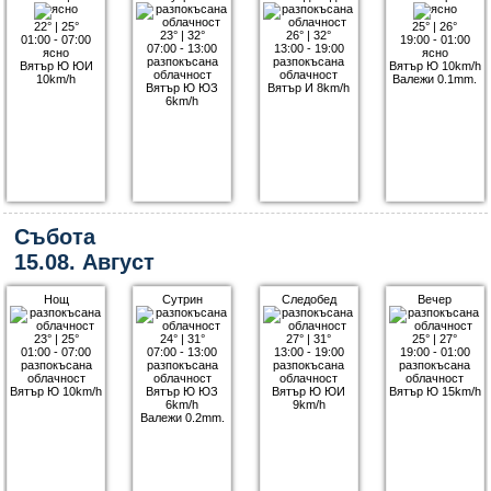
22°
|
25°
25°
|
26°
23°
|
32°
26°
|
32°
01:00 - 07:00
19:00 - 01:00
07:00 - 13:00
13:00 - 19:00
ясно
ясно
разпокъсана
разпокъсана
Вятър Ю ЮИ
Вятър Ю 10km/h
облачност
облачност
10km/h
Валежи 0.1mm.
Вятър Ю ЮЗ
Вятър И 8km/h
6km/h
Събота
15.08. Август
Нощ
Сутрин
Следобед
Вечер
23°
|
25°
24°
|
31°
27°
|
31°
25°
|
27°
01:00 - 07:00
07:00 - 13:00
13:00 - 19:00
19:00 - 01:00
разпокъсана
разпокъсана
разпокъсана
разпокъсана
облачност
облачност
облачност
облачност
Вятър Ю 10km/h
Вятър Ю ЮЗ
Вятър Ю ЮИ
Вятър Ю 15km/h
6km/h
9km/h
Валежи 0.2mm.