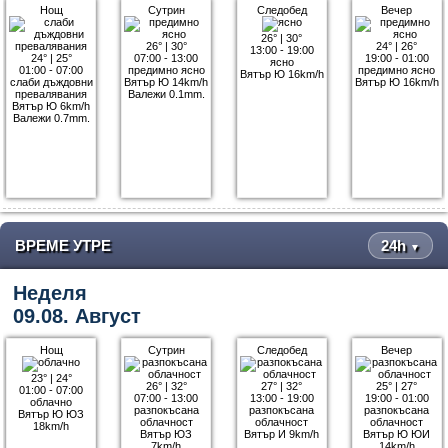
Нощ
Сутрин
Следобед
Вечер
26°
|
30°
26°
|
30°
24°
|
26°
13:00 - 19:00
24°
|
25°
07:00 - 13:00
19:00 - 01:00
ясно
01:00 - 07:00
предимно ясно
предимно ясно
Вятър Ю 16km/h
слаби дъждовни
Вятър Ю 14km/h
Вятър Ю 16km/h
превалявания
Валежи 0.1mm.
Вятър Ю 6km/h
Валежи 0.7mm.
ВРЕМЕ УТРЕ
24h
▼
Неделя
09.08. Август
Нощ
Сутрин
Следобед
Вечер
23°
|
24°
26°
|
32°
27°
|
32°
25°
|
27°
01:00 - 07:00
07:00 - 13:00
13:00 - 19:00
19:00 - 01:00
облачно
разпокъсана
разпокъсана
разпокъсана
Вятър Ю ЮЗ
облачност
облачност
облачност
18km/h
Вятър ЮЗ
Вятър И 9km/h
Вятър Ю ЮИ
7km/h
14km/h