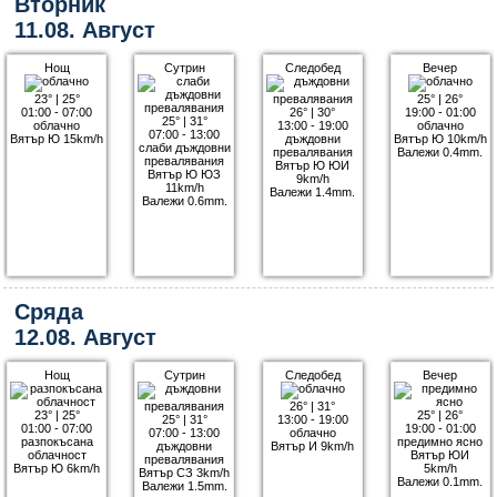
Вторник
11.08. Август
Нощ
Сутрин
Следобед
Вечер
23°
|
25°
25°
|
26°
01:00 - 07:00
26°
|
30°
19:00 - 01:00
25°
|
31°
облачно
13:00 - 19:00
облачно
07:00 - 13:00
Вятър Ю 15km/h
дъждовни
Вятър Ю 10km/h
слаби дъждовни
превалявания
Валежи 0.4mm.
превалявания
Вятър Ю ЮИ
Вятър Ю ЮЗ
9km/h
11km/h
Валежи 1.4mm.
Валежи 0.6mm.
Сряда
12.08. Август
Нощ
Сутрин
Следобед
Вечер
26°
|
31°
23°
|
25°
25°
|
26°
25°
|
31°
13:00 - 19:00
01:00 - 07:00
19:00 - 01:00
07:00 - 13:00
облачно
разпокъсана
предимно ясно
дъждовни
Вятър И 9km/h
облачност
Вятър ЮИ
превалявания
Вятър Ю 6km/h
5km/h
Вятър СЗ 3km/h
Валежи 0.1mm.
Валежи 1.5mm.