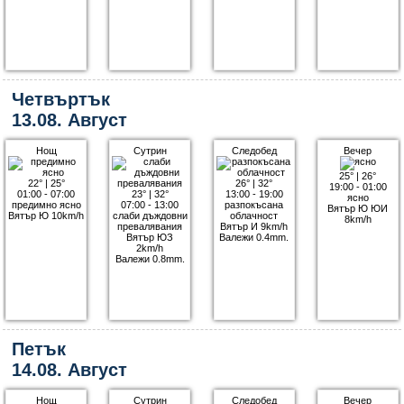
Четвъртък
13.08. Август
Нощ
Сутрин
Следобед
Вечер
25°
|
26°
22°
|
25°
26°
|
32°
19:00 - 01:00
01:00 - 07:00
23°
|
32°
13:00 - 19:00
ясно
предимно ясно
07:00 - 13:00
разпокъсана
Вятър Ю ЮИ
Вятър Ю 10km/h
слаби дъждовни
облачност
8km/h
превалявания
Вятър И 9km/h
Вятър ЮЗ
Валежи 0.4mm.
2km/h
Валежи 0.8mm.
Петък
14.08. Август
Нощ
Сутрин
Следобед
Вечер