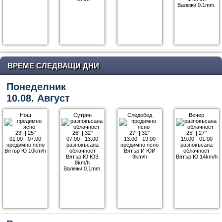
Валежи 0.1mm.
ВРЕМЕ СЛЕДВАЩИ ДНИ
Понеделник
10.08. Август
Нощ
Сутрин
Следобед
Вечер
23°
|
25°
26°
|
32°
27°
|
32°
25°
|
27°
01:00 - 07:00
07:00 - 13:00
13:00 - 19:00
19:00 - 01:00
предимно ясно
разпокъсана
предимно ясно
разпокъсана
Вятър Ю 10km/h
облачност
Вятър И ЮИ
облачност
Вятър Ю ЮЗ
9km/h
Вятър Ю 14km/h
8km/h
Валежи 0.1mm.