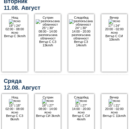
Вторник
11.08. Август
Нощ
Сутрин
Следобед
Вечер
19°
|
24°
17°
|
24°
25°
|
30°
24°
|
30°
02:00 - 08:00
20:00 - 02:00
08:00 - 14:00
14:00 - 20:00
ясно
ясно
разпокъсана
разпокъсана
Вятър С 3km/h
Вятър С СИ
облачност
облачност
10km/h
Вятър С СЗ
Вятър СЗ
13km/h
14km/h
Сряда
12.08. Август
Нощ
Сутрин
Следобед
Вечер
15°
|
18°
18°
|
27°
21°
|
27°
15°
|
21°
02:00 - 08:00
08:00 - 14:00
14:00 - 20:00
20:00 - 02:00
ясно
ясно
ясно
ясно
Вятър С СЗ
Вятър СИ 3km/h
Вятър С СИ
Вятър С 11km/h
8km/h
4km/h