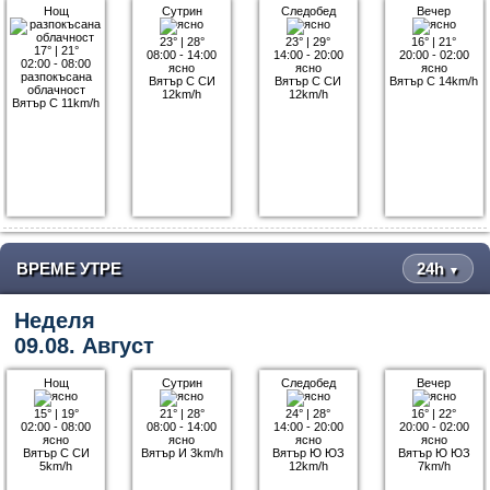
Нощ
Сутрин
Следобед
Вечер
23°
|
28°
23°
|
29°
16°
|
21°
17°
|
21°
08:00 - 14:00
14:00 - 20:00
20:00 - 02:00
02:00 - 08:00
ясно
ясно
ясно
разпокъсана
Вятър С СИ
Вятър С СИ
Вятър С 14km/h
облачност
12km/h
12km/h
Вятър С 11km/h
ВРЕМЕ УТРЕ
24h
▼
Неделя
09.08. Август
Нощ
Сутрин
Следобед
Вечер
15°
|
19°
21°
|
28°
24°
|
28°
16°
|
22°
02:00 - 08:00
08:00 - 14:00
14:00 - 20:00
20:00 - 02:00
ясно
ясно
ясно
ясно
Вятър С СИ
Вятър И 3km/h
Вятър Ю ЮЗ
Вятър Ю ЮЗ
5km/h
12km/h
7km/h