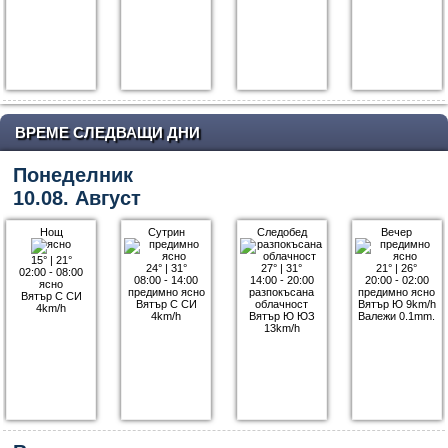
ВРЕМЕ СЛЕДВАЩИ ДНИ
Понеделник
10.08. Август
Нощ
Сутрин
Следобед
Вечер
15°
|
21°
24°
|
31°
27°
|
31°
21°
|
26°
02:00 - 08:00
08:00 - 14:00
14:00 - 20:00
20:00 - 02:00
ясно
предимно ясно
разпокъсана
предимно ясно
Вятър С СИ
Вятър С СИ
облачност
Вятър Ю 9km/h
4km/h
4km/h
Вятър Ю ЮЗ
Валежи 0.1mm.
13km/h