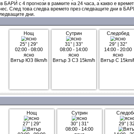
в БАРИ с 4 прогнози в рамките на 24 часа, а какво е време
нес. След това следва времето през следващите дни в БАРИ,
ледващите дни.
Нощ
Сутрин
Следобед
25°
|
29°
31°
|
33°
29°
|
32°
02:00 - 08:00
08:00 - 14:00
14:00 - 20:00
ясно
ясно
ясно
Вятър ЮЗ 8km/h
Вятър З СЗ 15km/h
Вятър С 15km/
Нощ
Сутрин
Следоб
27°
|
29°
30°
|
31°
29°
|
3
08:00 - 14:00