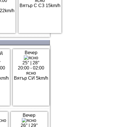
0:00
ясно
Вятър С СЗ 15km/h
22km/h
д
Вечер
°
25°
|
28°
:00
20:00 - 02:00
ясно
km/h
Вятър СИ 5km/h
Вечер
26°
|
29°