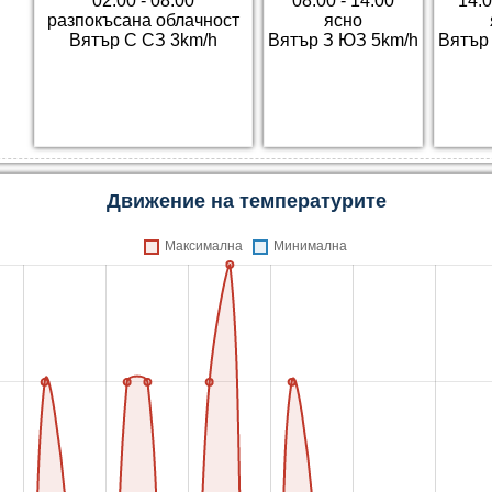
02:00 - 08:00
08:00 - 14:00
14:0
разпокъсана облачност
ясно
Вятър С СЗ 3km/h
Вятър З ЮЗ 5km/h
Вятър
Движение на температурите