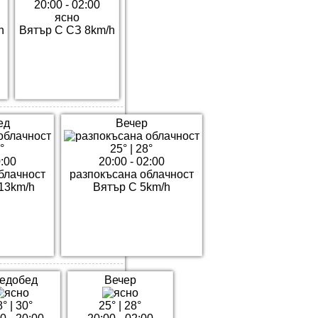
20:00 - 02:00
ясно
h
Вятър С СЗ 8km/h
ед
Вечер
°
25°
|
28°
0:00
20:00 - 02:00
блачност
разпокъсана облачност
13km/h
Вятър С 5km/h
едобед
Вечер
8°
|
30°
25°
|
28°