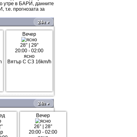
то утре в БАРИ, данните
 т.е. прогнозата за
24ч
▼
Вечер
28°
|
29°
20:00 - 02:00
ясно
h
Вятър С СЗ 16km/h
24h
▼
ед
Вечер
2°
26°
|
28°
20:00 - 02:00