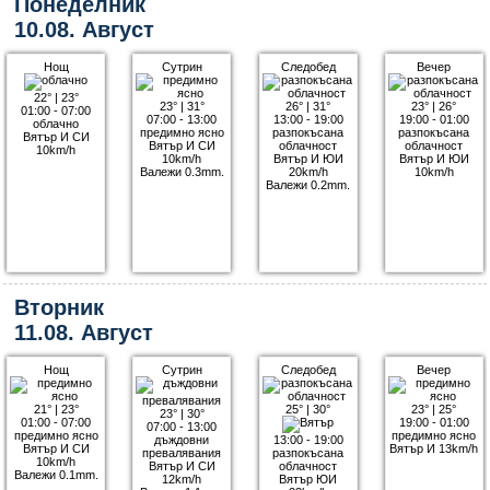
Понеделник
10.08. Август
Нощ
Сутрин
Следобед
Вечер
22°
|
23°
23°
|
31°
26°
|
31°
23°
|
26°
01:00 - 07:00
07:00 - 13:00
13:00 - 19:00
19:00 - 01:00
облачно
предимно ясно
разпокъсана
разпокъсана
Вятър И СИ
Вятър И СИ
облачност
облачност
10km/h
10km/h
Вятър И ЮИ
Вятър И ЮИ
Валежи 0.3mm.
20km/h
10km/h
Валежи 0.2mm.
Вторник
11.08. Август
Нощ
Сутрин
Следобед
Вечер
21°
|
23°
25°
|
30°
23°
|
25°
23°
|
30°
01:00 - 07:00
19:00 - 01:00
07:00 - 13:00
предимно ясно
предимно ясно
дъждовни
13:00 - 19:00
Вятър И СИ
Вятър И 13km/h
превалявания
разпокъсана
10km/h
Вятър И СИ
облачност
Валежи 0.1mm.
12km/h
Вятър ЮИ