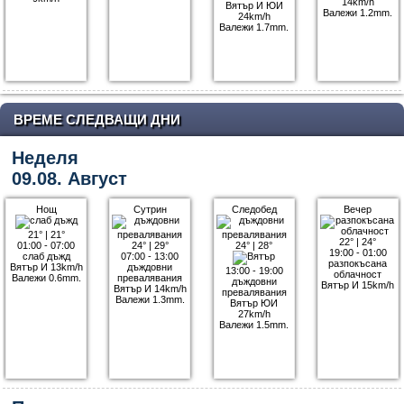
14km/h
Вятър И ЮИ
Валежи 1.2mm.
24km/h
Валежи 1.7mm.
ВРЕМЕ СЛЕДВАЩИ ДНИ
Неделя
09.08. Август
Нощ
Сутрин
Следобед
Вечер
21°
|
21°
22°
|
24°
01:00 - 07:00
24°
|
29°
24°
|
28°
19:00 - 01:00
слаб дъжд
07:00 - 13:00
разпокъсана
Вятър И 13km/h
дъждовни
13:00 - 19:00
облачност
Валежи 0.6mm.
превалявания
дъждовни
Вятър И 15km/h
Вятър И 14km/h
превалявания
Валежи 1.3mm.
Вятър ЮИ
27km/h
Валежи 1.5mm.