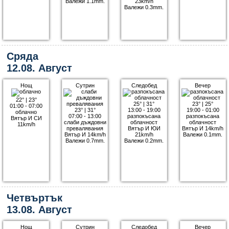
Валежи 1.1mm.
23km/h
Валежи 0.3mm.
Сряда
12.08. Август
Нощ
Сутрин
Следобед
Вечер
22°
|
23°
25°
|
31°
23°
|
25°
01:00 - 07:00
23°
|
31°
13:00 - 19:00
19:00 - 01:00
облачно
07:00 - 13:00
разпокъсана
разпокъсана
Вятър И СИ
слаби дъждовни
облачност
облачност
11km/h
превалявания
Вятър И ЮИ
Вятър И 14km/h
Вятър И 14km/h
21km/h
Валежи 0.1mm.
Валежи 0.7mm.
Валежи 0.2mm.
Четвъртък
13.08. Август
Нощ
Сутрин
Следобед
Вечер