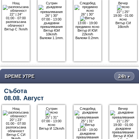
Нощ
Сутрин
Следобед
Вечер
22°
|
25°
22°
|
24°
26°
|
30°
26°
|
30°
19:00 - 01:00
01:00 - 07:00
07:00 - 13:00
ясно
разпокъсана
дъждовни
13:00 - 19:00
Вятър СИ
облачност
превалявания
предимно ясно
16km/h
Вятър С 7km/h
Вятър ЮИ
Вятър И ЮИ
10km/h
22km/h
Валежи 1.1mm.
Валежи 0.2mm.
ВРЕМЕ УТРЕ
24h
▼
Събота
08.08. Август
Нощ
Сутрин
Следобед
Вечер
25°
|
31°
20°
|
23°
07:00 - 13:00
25°
|
31°
21°
|
25°
01:00 - 07:00
ясно
19:00 - 01:00
разпокъсана
Вятър И 12km/h
дъждовни
13:00 - 19:00
облачност
превалявания
дъждовни
Вятър С СИ
Вятър И ЮИ
превалявания
9km/h