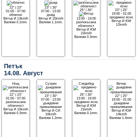
22°
|
23°
23°
|
30°
25°
|
30°
23°
|
25°
01:00 - 07:00
07:00 - 13:00
19:00 - 01:00
облачно
дъжд
предимно ясно
Вятър И 13km/h
Вятър И 15km/h
13:00 - 19:00
Вятър И ЮИ
Валежи 0.1mm.
Валежи 1.1mm.
разпокъсана
12km/h
облачност
Вятър И ЮИ
22km/h
Валежи 0.3mm.
Петък
14.08. Август
Нощ
Сутрин
Следобед
Вечер
22°
|
23°
25°
|
30°
23°
|
30°
22°
|
25°
01:00 - 07:00
13:00 - 19:00
07:00 - 13:00
19:00 - 01:00
разпокъсана
предимно ясно
дъждовни
дъждовни
облачност
Вятър И ЮИ
превалявания
превалявания
Вятър И 10km/h
21km/h
Вятър И СИ
Вятър И ЮИ
Валежи 0.3mm.
Валежи 0.1mm.
10km/h
14km/h
Валежи 1.2mm.
Валежи 1.4mm.