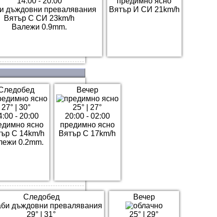
14:00 - 20:00
предимно ясно
и дъждовни превалявания
Вятър И СИ 21km/h
Вятър С СИ 23km/h
Валежи 0.9mm.
Следобед
Вечер
27°
|
30°
25°
|
27°
4:00 - 20:00
20:00 - 02:00
едимно ясно
предимно ясно
ър С 14km/h
Вятър С 17km/h
лежи 0.2mm.
Следобед
Вечер
29°
|
31°
25°
|
29°