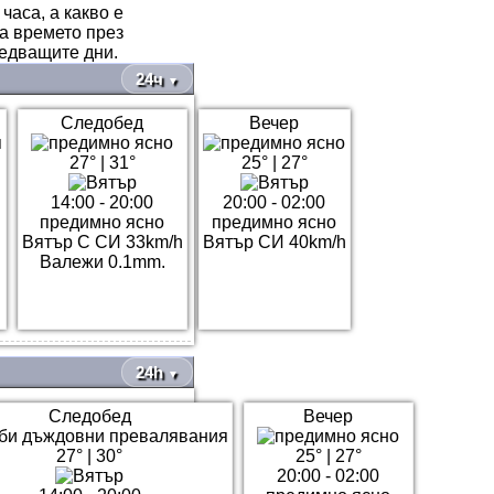
часа, а какво е
а времето през
едващите дни.
24ч
▼
Следобед
Вечер
27°
|
31°
25°
|
27°
14:00 - 20:00
20:00 - 02:00
предимно ясно
предимно ясно
Вятър С СИ 33km/h
Вятър СИ 40km/h
Валежи 0.1mm.
24h
▼
Следобед
Вечер
27°
|
30°
25°
|
27°
20:00 - 02:00