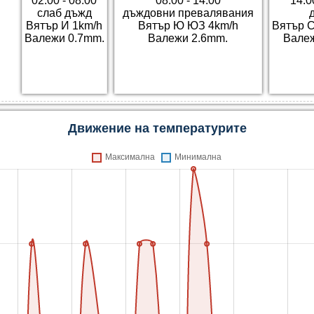
02:00 - 08:00
08:00 - 14:00
14:0
слаб дъжд
дъждовни превалявания
Вятър И 1km/h
Вятър Ю ЮЗ 4km/h
Вятър С
Валежи 0.7mm.
Валежи 2.6mm.
Валеж
Движение на температурите