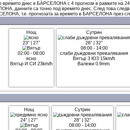
о времето днес в БАРСЕЛОНА с 4 прогнози в рамките на 24 
ОНА, данните са точно под времето днес. След това следв
СЕЛОНА, т.е. прогнозата за времето в БАРСЕЛОНА през сл
Нощ
Сутрин
23°
|
27°
28°
|
32°
08:00 - 14:00
02:00 - 08:00
слаби дъждовни превалявания
ясно
Вятър З ЮЗ 15km/h
Вятър И СИ 23km/h
Валежи 0.9mm.
Нощ
Сутрин
24°
|
27°
28°
|
32°
08:00 - 14:00