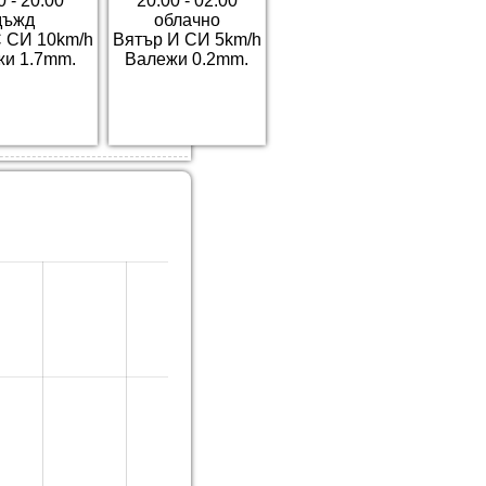
0 - 20:00
20:00 - 02:00
дъжд
облачно
 СИ 10km/h
Вятър И СИ 5km/h
и 1.7mm.
Валежи 0.2mm.