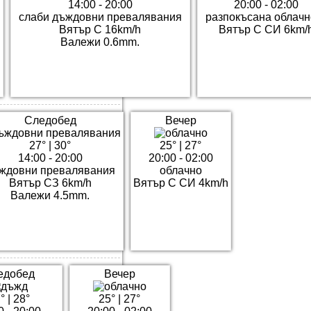
14:00 - 20:00
20:00 - 02:00
слаби дъждовни превалявания
разпокъсана облачн
Вятър С 16km/h
Вятър С СИ 6km/
Валежи 0.6mm.
Следобед
Вечер
27°
|
30°
25°
|
27°
14:00 - 20:00
20:00 - 02:00
ждовни превалявания
облачно
Вятър СЗ 6km/h
Вятър С СИ 4km/h
Валежи 4.5mm.
едобед
Вечер
°
|
28°
25°
|
27°