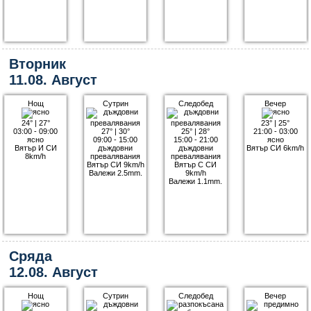
Вторник
11.08. Август
Нощ
Сутрин
Следобед
Вечер
24°
|
27°
23°
|
25°
03:00 - 09:00
27°
|
30°
25°
|
28°
21:00 - 03:00
ясно
09:00 - 15:00
15:00 - 21:00
ясно
Вятър И СИ
дъждовни
дъждовни
Вятър СИ 6km/h
8km/h
превалявания
превалявания
Вятър СИ 9km/h
Вятър С СИ
Валежи 2.5mm.
9km/h
Валежи 1.1mm.
Сряда
12.08. Август
Нощ
Сутрин
Следобед
Вечер