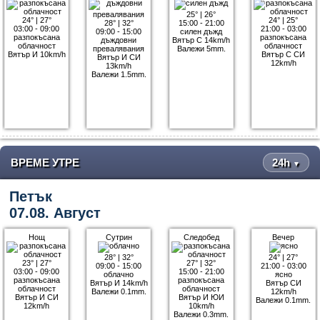
25°
|
26°
24°
|
27°
24°
|
25°
28°
|
32°
15:00 - 21:00
03:00 - 09:00
21:00 - 03:00
09:00 - 15:00
силен дъжд
разпокъсана
разпокъсана
дъждовни
Вятър С 14km/h
облачност
облачност
превалявания
Валежи 5mm.
Вятър И 10km/h
Вятър С СИ
Вятър И СИ
12km/h
13km/h
Валежи 1.5mm.
ВРЕМЕ УТРЕ
24h
▼
Петък
07.08. Август
Нощ
Сутрин
Следобед
Вечер
28°
|
32°
24°
|
27°
23°
|
27°
27°
|
32°
09:00 - 15:00
21:00 - 03:00
03:00 - 09:00
15:00 - 21:00
облачно
ясно
разпокъсана
разпокъсана
Вятър И 14km/h
Вятър СИ
облачност
облачност
Валежи 0.1mm.
12km/h
Вятър И СИ
Вятър И ЮИ
Валежи 0.1mm.
12km/h
10km/h
Валежи 0.3mm.