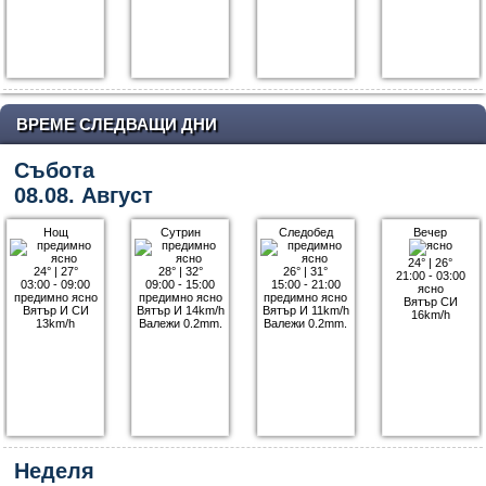
ВРЕМЕ СЛЕДВАЩИ ДНИ
Събота
08.08. Август
Нощ
Сутрин
Следобед
Вечер
24°
|
26°
24°
|
27°
28°
|
32°
26°
|
31°
21:00 - 03:00
03:00 - 09:00
09:00 - 15:00
15:00 - 21:00
ясно
предимно ясно
предимно ясно
предимно ясно
Вятър СИ
Вятър И СИ
Вятър И 14km/h
Вятър И 11km/h
16km/h
13km/h
Валежи 0.2mm.
Валежи 0.2mm.
Неделя