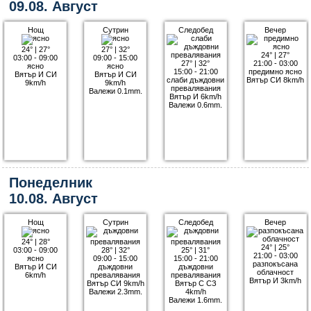
09.08. Август
Нощ
Сутрин
Следобед
Вечер
24°
|
27°
27°
|
32°
24°
|
27°
03:00 - 09:00
09:00 - 15:00
27°
|
32°
21:00 - 03:00
ясно
ясно
15:00 - 21:00
предимно ясно
Вятър И СИ
Вятър И СИ
слаби дъждовни
Вятър СИ 8km/h
9km/h
9km/h
превалявания
Валежи 0.1mm.
Вятър И 6km/h
Валежи 0.6mm.
Понеделник
10.08. Август
Нощ
Сутрин
Следобед
Вечер
24°
|
28°
24°
|
25°
03:00 - 09:00
28°
|
32°
25°
|
31°
21:00 - 03:00
ясно
09:00 - 15:00
15:00 - 21:00
разпокъсана
Вятър И СИ
дъждовни
дъждовни
облачност
6km/h
превалявания
превалявания
Вятър И 3km/h
Вятър СИ 9km/h
Вятър С СЗ
Валежи 2.3mm.
4km/h
Валежи 1.6mm.