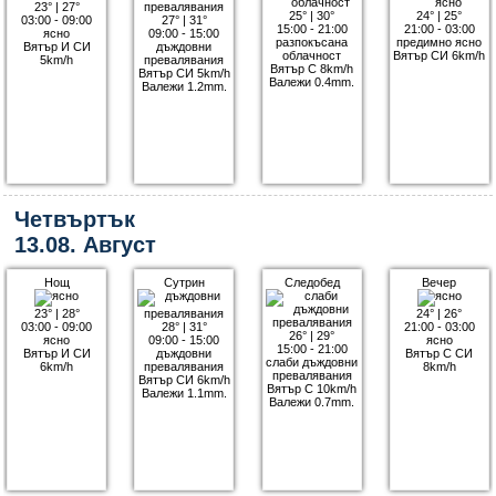
23°
|
27°
25°
|
30°
24°
|
25°
03:00 - 09:00
27°
|
31°
15:00 - 21:00
21:00 - 03:00
ясно
09:00 - 15:00
разпокъсана
предимно ясно
Вятър И СИ
дъждовни
облачност
Вятър СИ 6km/h
5km/h
превалявания
Вятър С 8km/h
Вятър СИ 5km/h
Валежи 0.4mm.
Валежи 1.2mm.
Четвъртък
13.08. Август
Нощ
Сутрин
Следобед
Вечер
23°
|
28°
24°
|
26°
03:00 - 09:00
28°
|
31°
21:00 - 03:00
26°
|
29°
ясно
09:00 - 15:00
ясно
15:00 - 21:00
Вятър И СИ
дъждовни
Вятър С СИ
слаби дъждовни
6km/h
превалявания
8km/h
превалявания
Вятър СИ 6km/h
Вятър С 10km/h
Валежи 1.1mm.
Валежи 0.7mm.