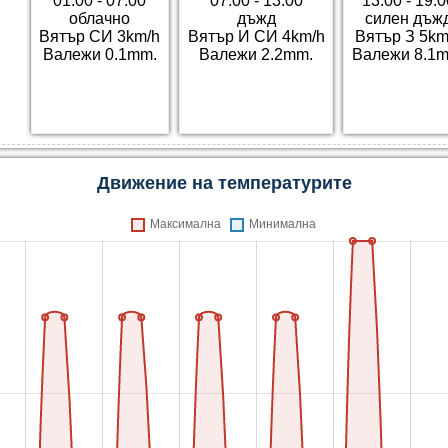
01:00 - 07:00
07:00 - 13:00
13:00 - 19:
облачно
дъжд
силен дъж
Вятър СИ 3km/h
Вятър И СИ 4km/h
Вятър З 5km
Валежи 0.1mm.
Валежи 2.2mm.
Валежи 8.1
Движение на температурите