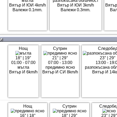
мъгла
разпокъсана облачност
Вятър И ЮИ 4km/h
Вятър И ЮИ 3km/h
Вятър
Валежи 0.1mm.
Валежи 0.3mm.
Вал
И
Нощ
Сутрин
Следобе
18°
|
19°
21°
|
29°
23°
|
29°
01:00 - 07:00
07:00 - 13:00
13:00 - 19:
мъгла
предимно ясно
разпокъсана об
Вятър И 6km/h
Вятър И СИ 8km/h
Вятър И 14k
Нощ
Сутрин
Следобе
16°
|
18°
18°
|
29°
23°
|
29°