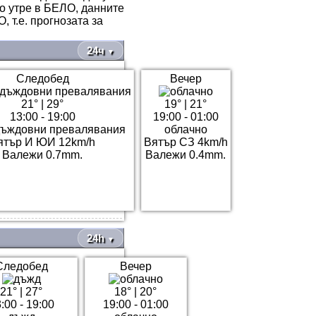
то утре в БЕЛО, данните
 т.е. прогнозата за
24ч
▼
Следобед
Вечер
21°
|
29°
19°
|
21°
13:00 - 19:00
19:00 - 01:00
дъждовни превалявания
облачно
ятър И ЮИ 12km/h
Вятър СЗ 4km/h
Валежи 0.7mm.
Валежи 0.4mm.
24h
▼
Следобед
Вечер
21°
|
27°
18°
|
20°
:00 - 19:00
19:00 - 01:00