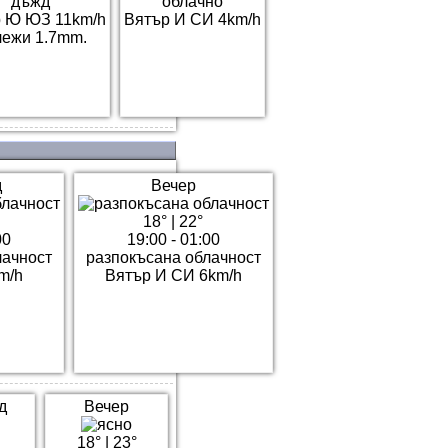
дъжд
облачно
 Ю ЮЗ 11km/h
Вятър И СИ 4km/h
ежи 1.7mm.
д
Вечер
18°
|
22°
00
19:00 - 01:00
лачност
разпокъсана облачност
m/h
Вятър И СИ 6km/h
д
Вечер
18°
|
23°