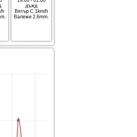
00
19:00 - 01:00
д
дъжд
/h
Вятър С 1km/h
mm.
Валежи 2.6mm.