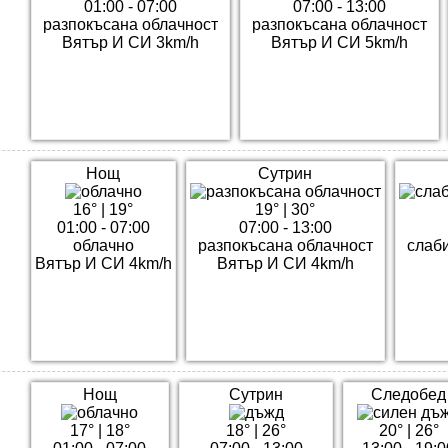
01:00 - 07:00
07:00 - 13:00
разпокъсана облачност
разпокъсана облачност
Вятър И СИ 3km/h
Вятър И СИ 5km/h
Нощ
Сутрин
16°
|
19°
19°
|
30°
01:00 - 07:00
07:00 - 13:00
облачно
разпокъсана облачност
слаб
Вятър И СИ 4km/h
Вятър И СИ 4km/h
Нощ
Сутрин
Следобед
17°
|
18°
18°
|
26°
20°
|
26°