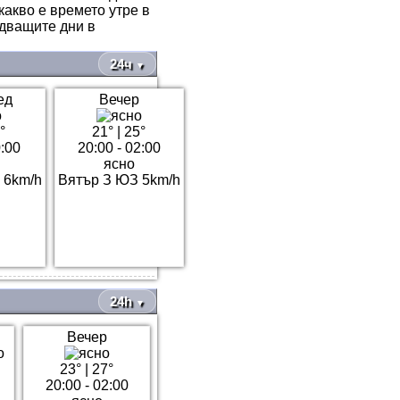
какво е времето утре в
едващите дни в
24ч
▼
ед
Вечер
°
21°
|
25°
0:00
20:00 - 02:00
ясно
 6km/h
Вятър З ЮЗ 5km/h
24h
▼
Вечер
23°
|
27°
20:00 - 02:00