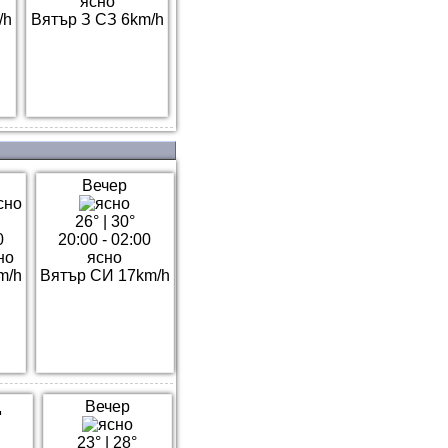
ясно
/h
Вятър З СЗ 6km/h
Вечер
26°
|
30°
0
20:00 - 02:00
но
ясно
m/h
Вятър СИ 17km/h
д
Вечер
23°
|
28°