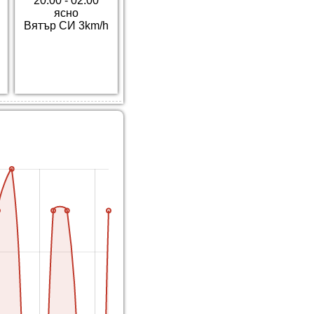
20:00 - 02:00
ясно
Вятър СИ 3km/h