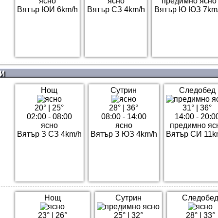
ясно
ясно
предимно ясно
Вятър ЮИ 6km/h
Вятър СЗ 4km/h
Вятър Ю ЮЗ 7km
И
Нощ
Сутрин
Следобед
20°
|
25°
28°
|
36°
31°
|
36°
02:00 - 08:00
08:00 - 14:00
14:00 - 20:0
ясно
ясно
предимно яс
Вятър З СЗ 4km/h
Вятър З ЮЗ 4km/h
Вятър СИ 11k
Нощ
Сутрин
Следобе
23°
|
26°
25°
|
32°
28°
|
33°