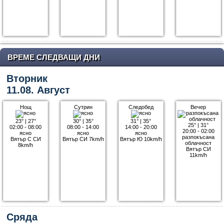
ВРЕМЕ СЛЕДВАЩИ ДНИ
Вторник
11.08. Август
Нощ
Сутрин
Следобед
Вечер
23°
|
27°
30°
|
35°
31°
|
35°
25°
|
31°
02:00 - 08:00
08:00 - 14:00
14:00 - 20:00
20:00 - 02:00
ясно
ясно
ясно
разпокъсана
Вятър С СИ
Вятър СИ 7km/h
Вятър Ю 10km/h
облачност
8km/h
Вятър СИ
11km/h
Сряда