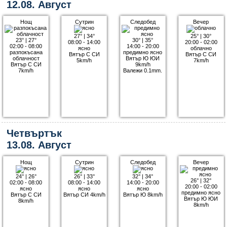
12.08. Август
Нощ
Сутрин
Следобед
Вечер
27°
|
34°
25°
|
30°
23°
|
27°
30°
|
35°
08:00 - 14:00
20:00 - 02:00
02:00 - 08:00
14:00 - 20:00
ясно
облачно
разпокъсана
предимно ясно
Вятър С СИ
Вятър С СИ
облачност
Вятър Ю ЮИ
5km/h
7km/h
Вятър С СИ
9km/h
7km/h
Валежи 0.1mm.
Четвъртък
13.08. Август
Нощ
Сутрин
Следобед
Вечер
24°
|
26°
26°
|
33°
32°
|
34°
26°
|
32°
02:00 - 08:00
08:00 - 14:00
14:00 - 20:00
20:00 - 02:00
ясно
ясно
ясно
предимно ясно
Вятър С СИ
Вятър СИ 4km/h
Вятър Ю 8km/h
Вятър Ю ЮИ
8km/h
8km/h