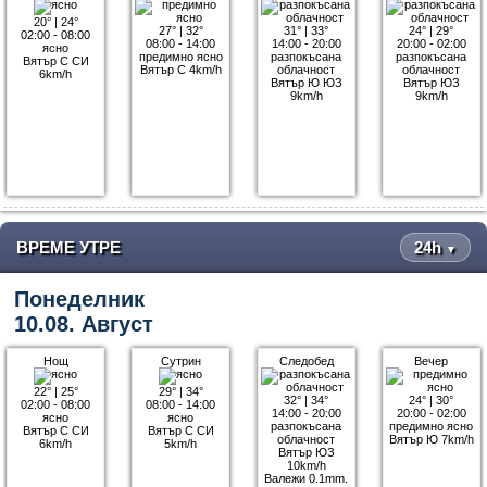
20°
|
24°
27°
|
32°
31°
|
33°
24°
|
29°
02:00 - 08:00
08:00 - 14:00
14:00 - 20:00
20:00 - 02:00
ясно
предимно ясно
разпокъсана
разпокъсана
Вятър С СИ
Вятър С 4km/h
облачност
облачност
6km/h
Вятър Ю ЮЗ
Вятър ЮЗ
9km/h
9km/h
ВРЕМЕ УТРЕ
24h
▼
Понеделник
10.08. Август
Нощ
Сутрин
Следобед
Вечер
22°
|
25°
29°
|
34°
32°
|
34°
24°
|
30°
02:00 - 08:00
08:00 - 14:00
14:00 - 20:00
20:00 - 02:00
ясно
ясно
разпокъсана
предимно ясно
Вятър С СИ
Вятър С СИ
облачност
Вятър Ю 7km/h
6km/h
5km/h
Вятър ЮЗ
10km/h
Валежи 0.1mm.