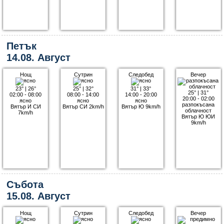
Петък
14.08. Август
Нощ
Сутрин
Следобед
Вечер
23°
|
26°
25°
|
32°
31°
|
33°
25°
|
31°
02:00 - 08:00
08:00 - 14:00
14:00 - 20:00
20:00 - 02:00
ясно
ясно
ясно
разпокъсана
Вятър И СИ
Вятър СИ 2km/h
Вятър Ю 9km/h
облачност
7km/h
Вятър Ю ЮИ
9km/h
Събота
15.08. Август
Нощ
Сутрин
Следобед
Вечер