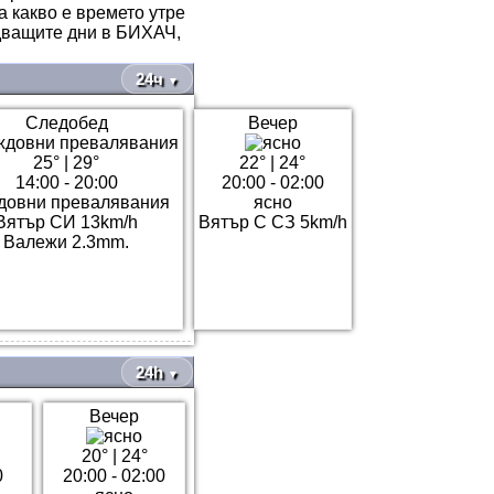
а какво е времето утре
едващите дни в БИХАЧ,
24ч
▼
Следобед
Вечер
25°
|
29°
22°
|
24°
14:00 - 20:00
20:00 - 02:00
довни превалявания
ясно
Вятър СИ 13km/h
Вятър С СЗ 5km/h
Валежи 2.3mm.
24h
▼
Вечер
20°
|
24°
0
20:00 - 02:00