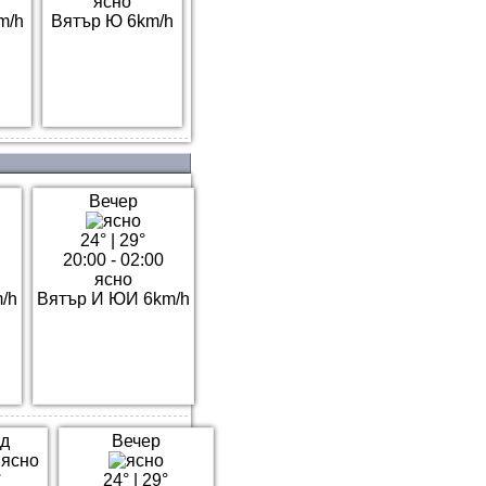
ясно
m/h
Вятър Ю 6km/h
Вечер
24°
|
29°
20:00 - 02:00
ясно
/h
Вятър И ЮИ 6km/h
д
Вечер
°
24°
|
29°