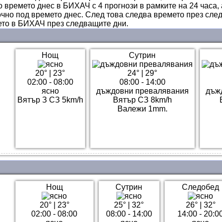
о времето днес в БИХАЧ с 4 прогнози в рамките на 24 часа, 
очно под времето днес. След това следва времето през сл
мето в БИХАЧ през следващите дни.
Нощ
Сутрин
20°
|
23°
24°
|
29°
02:00 - 08:00
08:00 - 14:00
ясно
дъждовни превалявания
дъж
Вятър З СЗ 5km/h
Вятър СЗ 8km/h
Валежи 1mm.
Нощ
Сутрин
Следобед
20°
|
23°
25°
|
32°
26°
|
32°
02:00 - 08:00
08:00 - 14:00
14:00 - 20:0