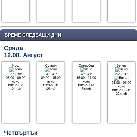
ВРЕМЕ СЛЕДВАЩИ ДНИ
Сряда
12.08. Август
Нощ
Сутрин
Следобед
Вечер
25°
|
30°
34°
|
41°
32°
|
41°
26°
|
31°
03:00 - 09:00
09:00 - 15:00
15:00 - 21:00
ясно
ясно
ясно
21:00 - 03:00
Вятър СИ
Вятър СИ
Вятър ЮИ
ясно
12km/h
12km/h
6km/h
Вятър С СИ
22km/h
Четвъртък