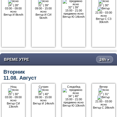
24°
|
28°
31°
|
39°
26°
|
30°
32°
|
39°
03:00 - 09:00
09:00 - 15:00
15:00 - 21:00
ясно
ясно
21:00 - 03:00
предимно ясно
Вятър И 8km/h
Вятър И СИ
ясно
Вятър Ю 14km/h
5km/h
Вятър С СЗ
30km/h
ВРЕМЕ УТРЕ
24h
▼
Вторник
11.08. Август
Нощ
Сутрин
Следобед
Вечер
25°
|
30°
34°
|
40°
27°
|
31°
34°
|
40°
03:00 - 09:00
09:00 - 15:00
15:00 - 21:00
ясно
ясно
21:00 - 03:00
предимно ясно
Вятър СИ
Вятър И 14km/h
ясно
Вятър Ю 10km/h
13km/h
Вятър С 28km/h