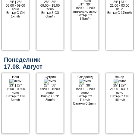
24°
|
28°
28°
|
39°
24°
|
31°
31°
|
39°
03:00 - 09:00
09:00 - 15:00
21:00 - 03:00
15:00 - 21:00
ясно
ясно
ясно
предимно ясно
Вятър С СИ
Вятър З СЗ
Вятър С 17km/h
Вятър СЗ
1km/h
6km/h
14km/h
Понеделник
17.08. Август
Нощ
Сутрин
Следобед
Вечер
23°
|
27°
27°
|
38°
29°
|
38°
25°
|
29°
03:00 - 09:00
09:00 - 15:00
15:00 - 21:00
21:00 - 03:00
ясно
ясно
ясно
ясно
Вятър С СИ
Вятър С СИ
Вятър СЗ
Вятър С СИ
3km/h
3km/h
11km/h
18km/h
Валежи 0.1mm.