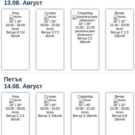
13.08. Август
Нощ
Сутрин
Следобед
Вечер
25°
|
29°
29°
|
39°
26°
|
32°
32°
|
39°
03:00 - 09:00
09:00 - 15:00
21:00 - 03:00
15:00 - 21:00
ясно
ясно
ясно
разпокъсана
Вятър И СИ
Вятър З СЗ
Вятър С СЗ
облачност
5km/h
6km/h
15km/h
Вятър СЗ
18km/h
Петък
14.08. Август
Нощ
Сутрин
Следобед
Вечер
24°
|
29°
29°
|
40°
32°
|
40°
26°
|
32°
03:00 - 09:00
09:00 - 15:00
15:00 - 21:00
21:00 - 03:00
ясно
ясно
ясно
ясно
Вятър С СЗ
Вятър З 10km/h
Вятър З 16km/h
Вятър СИ
5km/h
15km/h