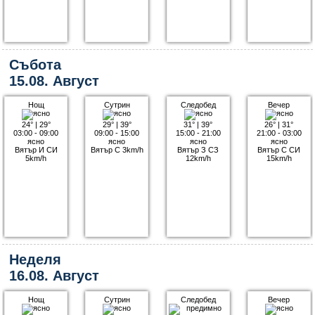
Събота
15.08. Август
Нощ
Сутрин
Следобед
Вечер
24°
|
29°
29°
|
39°
31°
|
39°
26°
|
31°
03:00 - 09:00
09:00 - 15:00
15:00 - 21:00
21:00 - 03:00
ясно
ясно
ясно
ясно
Вятър И СИ
Вятър С 3km/h
Вятър З СЗ
Вятър С СИ
5km/h
12km/h
15km/h
Неделя
16.08. Август
Нощ
Сутрин
Следобед
Вечер