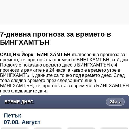
7-дневна прогноза за времето в
БИНГХАМТЪН
САЩ-Ню Йорк - БИНГХАМТЪН
дългосрочна прогноза за
времето, т.е. прогноза за времето в БИНГХАМТЪН за 7 дни.
По-долу е показано времето днес в БИНГХАМТЪН с 4
прогнози в рамките на 24 часа, а какво е времето утре в
БИНГХАМТЪН, данните са точно под времето днес. След
това следва времето през следващите дни в
БИНГХАМТЪН, т.е. прогнозата за времето в БИНГХАМТЪН
през следващите дни.
ВРЕМЕ ДНЕС
24ч
▼
Петък
07.08. Август