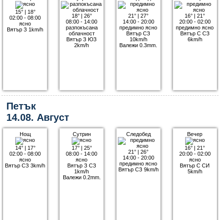
15°
|
18°
18°
|
26°
21°
|
27°
16°
|
21°
02:00 - 08:00
08:00 - 14:00
14:00 - 20:00
20:00 - 02:00
ясно
разпокъсана
предимно ясно
предимно ясно
Вятър З 1km/h
облачност
Вятър СЗ
Вятър С СЗ
Вятър З ЮЗ
10km/h
6km/h
2km/h
Валежи 0.3mm.
Петък
14.08. Август
Нощ
Сутрин
Следобед
Вечер
14°
|
17°
17°
|
25°
16°
|
21°
21°
|
26°
02:00 - 08:00
08:00 - 14:00
20:00 - 02:00
14:00 - 20:00
ясно
ясно
ясно
предимно ясно
Вятър СЗ 3km/h
Вятър З СЗ
Вятър С СИ
Вятър СЗ 9km/h
1km/h
5km/h
Валежи 0.2mm.