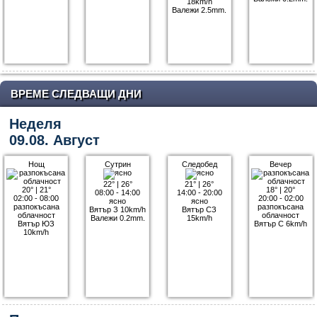
18km/h
Валежи 2.5mm.
ВРЕМЕ СЛЕДВАЩИ ДНИ
Неделя
09.08. Август
Нощ
Сутрин
Следобед
Вечер
22°
|
26°
21°
|
26°
20°
|
21°
18°
|
20°
08:00 - 14:00
14:00 - 20:00
02:00 - 08:00
20:00 - 02:00
ясно
ясно
разпокъсана
разпокъсана
Вятър З 10km/h
Вятър СЗ
облачност
облачност
Валежи 0.2mm.
15km/h
Вятър ЮЗ
Вятър С 6km/h
10km/h