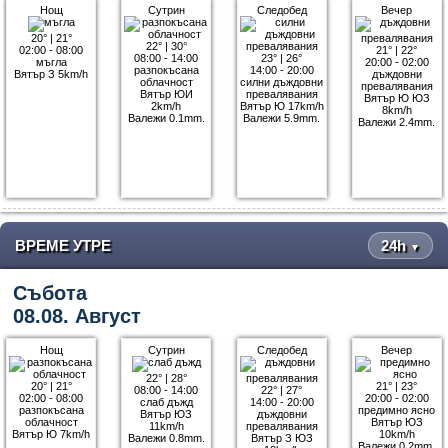
Нощ
Сутрин
Следобед
Вечер
20°
|
21°
22°
|
30°
02:00 - 08:00
21°
|
22°
08:00 - 14:00
23°
|
26°
мъгла
20:00 - 02:00
разпокъсана
14:00 - 20:00
Вятър З 5km/h
дъждовни
облачност
силни дъждовни
превалявания
Вятър ЮИ
превалявания
Вятър Ю ЮЗ
2km/h
Вятър Ю 17km/h
8km/h
Валежи 0.1mm.
Валежи 5.9mm.
Валежи 2.4mm.
ВРЕМЕ УТРЕ
24h
▼
Събота
08.08. Август
Нощ
Сутрин
Следобед
Вечер
22°
|
28°
20°
|
21°
21°
|
23°
08:00 - 14:00
22°
|
27°
02:00 - 08:00
20:00 - 02:00
слаб дъжд
14:00 - 20:00
разпокъсана
предимно ясно
Вятър ЮЗ
дъждовни
облачност
Вятър ЮЗ
11km/h
превалявания
Вятър Ю 7km/h
10km/h
Валежи 0.8mm.
Вятър З ЮЗ
Валежи 0.2mm.