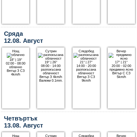
Сряда
12.08. Август
Нощ
Сутрин
Следобед
Вечер
18°
|
19°
19°
|
26°
21°
|
27°
17°
|
21°
02:00 - 08:00
08:00 - 14:00
14:00 - 20:00
20:00 - 02:00
облачно
разпокъсана
разпокъсана
предимно ясно
Вятър З СЗ
облачност
облачност
Вятър С СЗ
4km/h
Вятър З 4km/h
Вятър З СЗ
5km/h
Валежи 0.1mm.
9km/h
Четвъртък
13.08. Август
Нощ
Сутрин
Следобед
Вечер