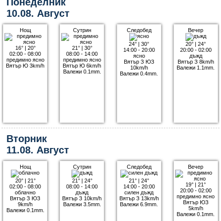
Понеделник
10.08. Август
Нощ
Сутрин
Следобед
Вечер
24°
|
30°
20°
|
24°
16°
|
20°
21°
|
30°
14:00 - 20:00
20:00 - 02:00
02:00 - 08:00
08:00 - 14:00
ясно
дъжд
предимно ясно
предимно ясно
Вятър З ЮЗ
Вятър З 8km/h
Вятър Ю 3km/h
Вятър Ю 6km/h
10km/h
Валежи 1.1mm.
Валежи 0.1mm.
Валежи 0.4mm.
Вторник
11.08. Август
Нощ
Сутрин
Следобед
Вечер
20°
|
21°
21°
|
24°
21°
|
24°
19°
|
21°
02:00 - 08:00
08:00 - 14:00
14:00 - 20:00
20:00 - 02:00
облачно
дъжд
силен дъжд
предимно ясно
Вятър З ЮЗ
Вятър З 10km/h
Вятър З 13km/h
Вятър ЮЗ
9km/h
Валежи 3.5mm.
Валежи 6.9mm.
5km/h
Валежи 0.1mm.
Валежи 0.1mm.